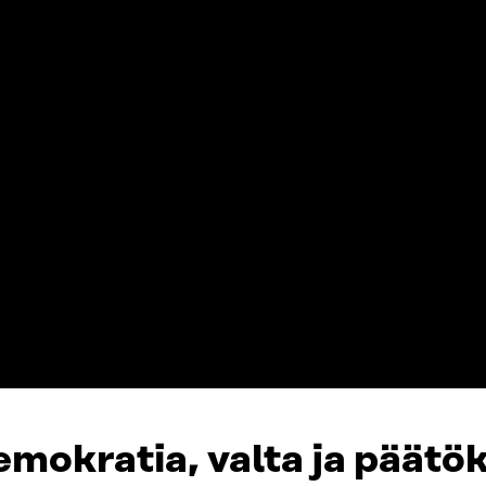
Lataa lähdeaine
mokratia, valta ja päätö