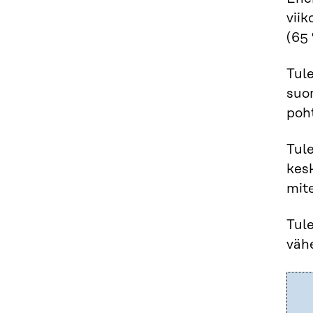
viik
(65 
Tule
suo
poht
Tule
kesk
mite
Tul
väh