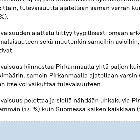
oittain, tulevaisuutta ajatellaan saman verran 
%).
vaisuuden ajattelu liittyy tyypillisesti omaan a
malaisuuteen sekä muutenkin samoihin asioihin,
ivat.
vaisuus kiinnostaa Pirkanmaalla yhtä paljon kui
imäärin, samoin Pirkanmaalla ajatellaan varsin s
n itse voi vaikuttaa tulevaisuuteen.
evaisuus pelottaa ja siellä nähdään uhkakuvia P
emmän (14 %) kuin Suomessa kaiken kaikkiaan (1