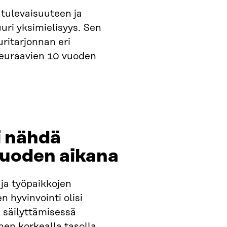
 tulevaisuuteen ja
uri yksimielisyys. Sen
uritarjonnan eri
seuraavien 10 vuoden
i nähdä
uoden aikana​
 ja työpaikkojen
n hyvinvointi olisi
 säilyttämisessä
en korkealla tasolla.