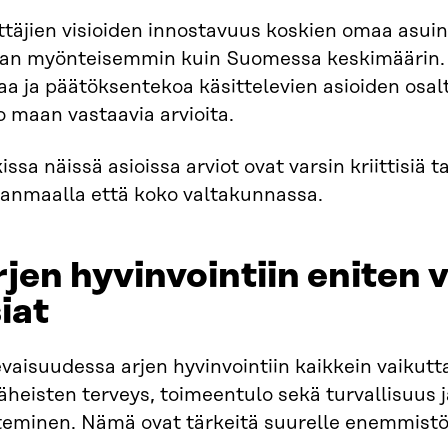
ttäjien visioiden innostavuus koskien omaa asui
ran myönteisemmin kuin Suomessa keskimäärin.
aa ja päätöksentekoa käsittelevien asioiden osa
 maan vastaavia arvioita.
issa näissä asioissa arviot ovat varsin kriittisiä tai
anmaalla että koko valtakunnassa.​
jen hyvinvointiin eniten 
iat​
vaisuudessa arjen hyvinvointiin kaikkein vaikutt
läheisten terveys, toimeentulo sekä turvallisuus 
teminen. Nämä ovat tärkeitä suurelle enemmistöl