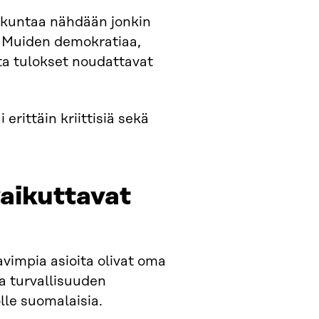
nkuntaa nähdään jonkin
 Muiden demokratiaa,
lta tulokset noudattavat
 erittäin kriittisiä sekä
vaikuttavat
avimpia asioita olivat oma
ja turvallisuuden
le suomalaisia.