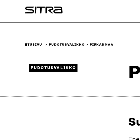
Siirry
Sitra
suoraan
sisältöön
↓
ETUSIVU
PUDOTUSVALIKKO
PIRKANMAA
P
PUDOTUSVALIKKO
S
Enem