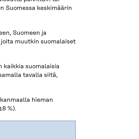
kuin Suomessa keskimäärin
rkeen, Suomeen ja
 joita muutkin suomalaiset
n kaikkia suomalaisia
amalla tavalla siitä,
irkanmaalla hieman
8 %).​