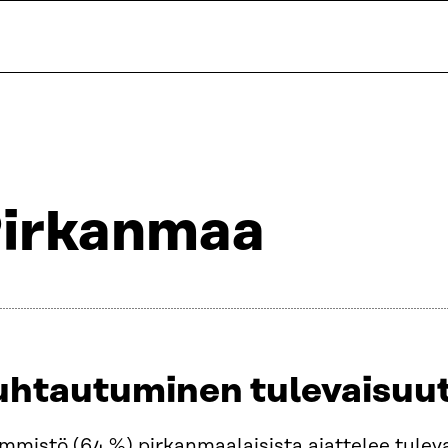
irkanmaa
uhtautuminen tulevaisuut
mistö (64 %) pirkanmaalaisista ajattelee tulevai