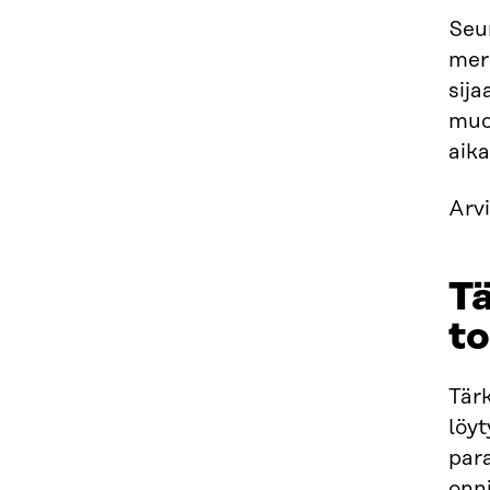
Seur
merk
sija
muo
aika
Arvi
Tä
to
Tärk
löyt
para
onni