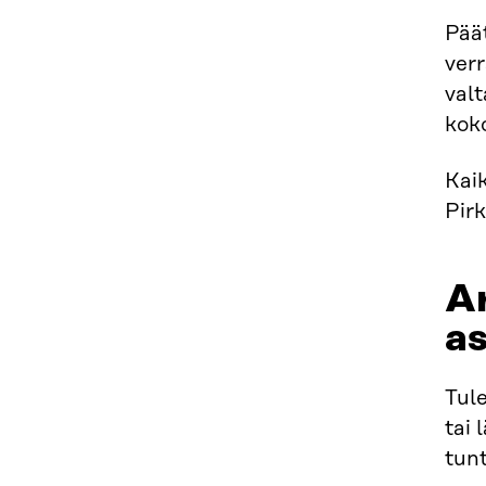
Pää
ver
valt
koko
Kaik
Pirk
Ar
as
Tule
tai 
tun