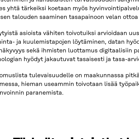
s yhtä tärkeiksi koetaan myös hyvinvointipalvelu
isen talouden saaminen tasapainoon velan ottoa 
tyistä asioista vähiten toivotuiksi arvioidaan u
minta- ja kuulemistapojen löytäminen, datan hyö
näkyvyys sekä ihmisten luottamus digitaalisiin pa
ologian hyödyt jakautuvat tasaisesti ja tasa-arvio
vomuslista tulevaisuudelle on maakunnassa pitkä
messa, hieman useammin toivotaan lisää työpaikk
nvoinnin paranemista. ​