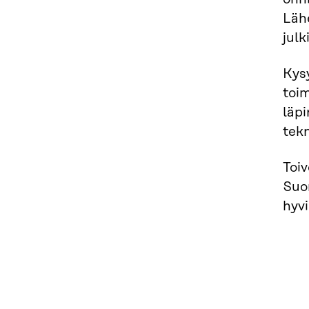
Lähe
julk
Kysy
toi
läpi
tekn
Toi
Suo
hyvi