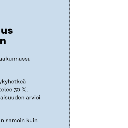
uus
in
maakunnassa
ykyhetkeä
elee 30 %.
isuuden arvioi
än samoin kuin