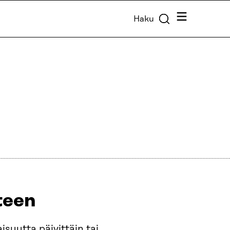
Valikko
Haku
een​
suutta päivittäin tai