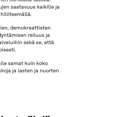
jen saatavuus kaikille ja
hillitsemällä.
usien, demokraattisten
dyntämisen reiluus ja
lveluihin sekä se, että
isesti.
lle samat kuin koko
oja ja lasten ja nuorten