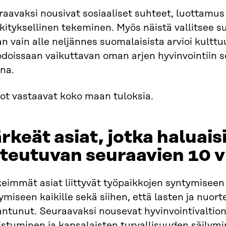
aavaksi nousivat sosiaaliset suhteet, luottamus
ityksellinen tekeminen. Myös näistä vallitsee su
an vain alle neljännes suomalaisista arvioi kulttu
doissaan vaikuttavan oman arjen hyvinvointiin 
na.
ot vastaavat koko maan tuloksia.​
rkeät asiat, jotka haluais
teutuvan seuraavien 10 v
eimmät asiat liittyvät työpaikkojen syntymiseen
ymiseen kaikille sekä siihen, että lasten ja nuorte
ntunut. Seuraavaksi nousevat hyvinvointivaltion
stuminen ja kansalaisten turvallisuuden säilymin