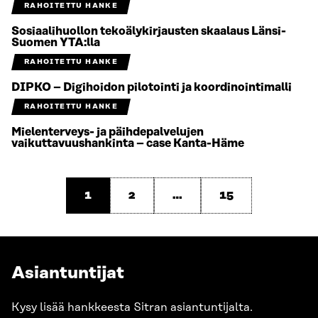
RAHOITETTU HANKE
Sosiaalihuollon tekoälykirjausten skaalaus Länsi-
Suomen YTA:lla
RAHOITETTU HANKE
DIPKO – Digihoidon pilotointi ja koordinointimalli
RAHOITETTU HANKE
Mielenterveys- ja päihdepalvelujen
vaikuttavuushankinta – case Kanta-Häme
1
2
…
15
Asiantuntijat
Kysy lisää hankkeesta Sitran asiantuntijalta.