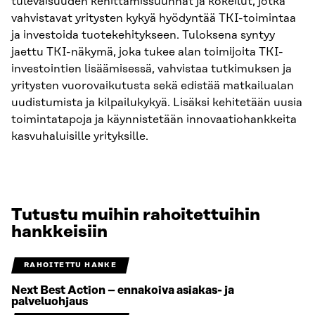
tulevaisuuden kehittämissuunnat ja kokeilut, jotka
vahvistavat yritysten kykyä hyödyntää TKI-toimintaa
ja investoida tuotekehitykseen. Tuloksena syntyy
jaettu TKI-näkymä, joka tukee alan toimijoita TKI-
investointien lisäämisessä, vahvistaa tutkimuksen ja
yritysten vuorovaikutusta sekä edistää matkailualan
uudistumista ja kilpailukykyä. Lisäksi kehitetään uusia
toimintatapoja ja käynnistetään innovaatiohankkeita
kasvuhaluisille yrityksille.
Tutustu muihin rahoitettuihin
hankkeisiin
RAHOITETTU HANKE
Next Best Action – ennakoiva asiakas- ja
palveluohjaus