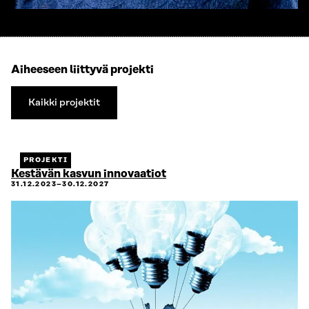
Aiheeseen liittyvä projekti
Kaikki projektit
Kaikki
projektit
PROJEKTI
Kestävän kasvun innovaatiot
31.12.2023–30.12.2027