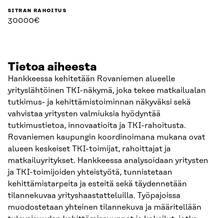
SITRAN RAHOITUS
30000€
Tietoa aiheesta
Hankkeessa kehitetään Rovaniemen alueelle
yrityslähtöinen TKI-näkymä, joka tekee matkailualan
tutkimus- ja kehittämistoiminnan näkyväksi sekä
vahvistaa yritysten valmiuksia hyödyntää
tutkimustietoa, innovaatioita ja TKI-rahoitusta.
Rovaniemen kaupungin koordinoimana mukana ovat
alueen keskeiset TKI-toimijat, rahoittajat ja
matkailuyritykset. Hankkeessa analysoidaan yritysten
ja TKI-toimijoiden yhteistyötä, tunnistetaan
kehittämistarpeita ja esteitä sekä täydennetään
tilannekuvaa yrityshaastatteluilla. Työpajoissa
muodostetaan yhteinen tilannekuva ja määritellään