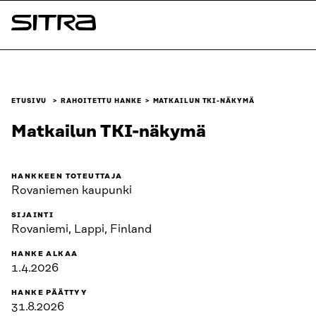
Siirry
suoraan
Sitra
sisältöön
↓
ETUSIVU
RAHOITETTU HANKE
MATKAILUN TKI-NÄKYMÄ
Matkailun TKI-näkymä
HANKKEEN TOTEUTTAJA
Rovaniemen kaupunki
SIJAINTI
Rovaniemi, Lappi, Finland
HANKE ALKAA
1.4.2026
HANKE PÄÄTTYY
31.8.2026