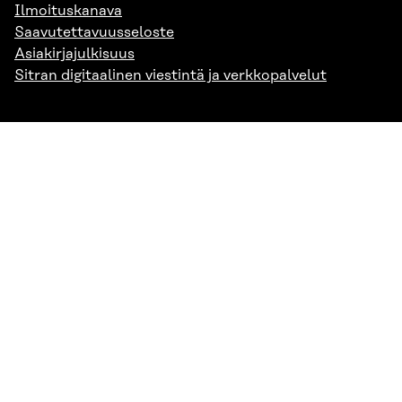
Ilmoituskanava
Saavutettavuusseloste
Asiakirjajulkisuus
Sitran digitaalinen viestintä ja verkkopalvelut