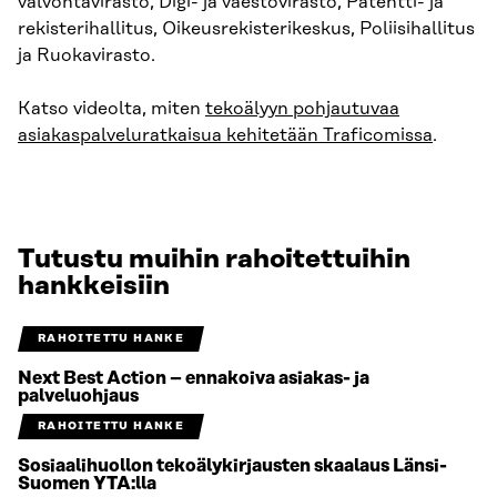
valvontavirasto, Digi- ja väestövirasto, Patentti- ja
rekisterihallitus, Oikeusrekisterikeskus, Poliisihallitus
ja Ruokavirasto.
Katso videolta, miten
tekoälyyn pohjautuvaa
asiakaspalveluratkaisua kehitetään Traficomissa
.
Tutustu muihin rahoitettuihin
hankkeisiin
RAHOITETTU HANKE
Next Best Action – ennakoiva asiakas- ja
palveluohjaus
RAHOITETTU HANKE
Sosiaalihuollon tekoälykirjausten skaalaus Länsi-
Suomen YTA:lla