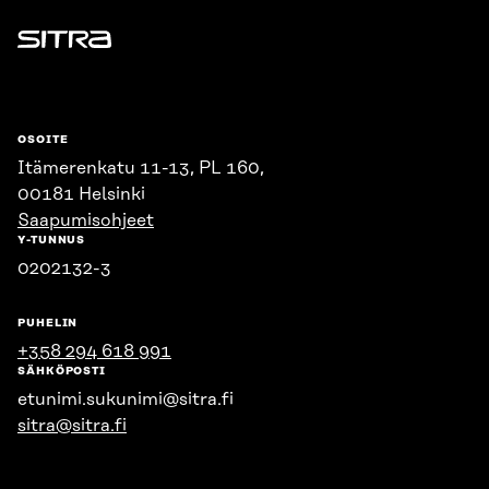
Sitra
OSOITE
Itämerenkatu 11-13, PL 160,
00181 Helsinki
Saapumisohjeet
Y-TUNNUS
0202132-3
PUHELIN
+358 294 618 991
SÄHKÖPOSTI
etunimi.sukunimi@sitra.fi
sitra@sitra.fi