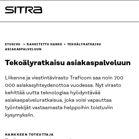
Siirry
suoraan
Sitra
sisältöön
↓
ETUSIVU
RAHOITETTU HANKE
TEKOÄLYRATKAISU
ASIAKASPALVELUUN
Tekoälyratkaisu asiakaspalveluun
Liikenne ja viestintävirasto Traficom saa noin 700
000 asiakasyhteydenottoa vuodessa. Nyt virasto
kehittää uutta teknologiaa hyödyntävää
asiakaspalveluratkaisua, joka voisi vapauttaa
työntekijät vastaamasta helppoihin toistuviin
kysymyksiin.
HANKKEEN TOTEUTTAJA