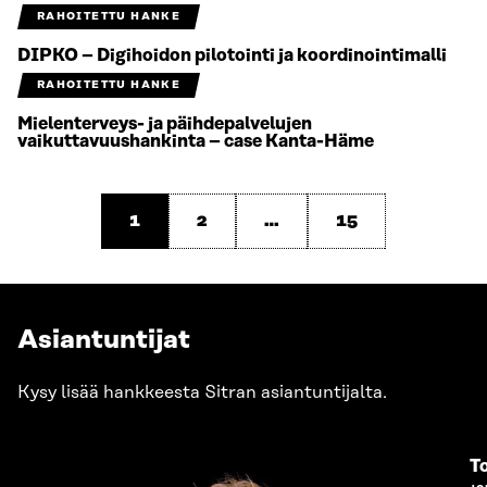
RAHOITETTU HANKE
DIPKO – Digihoidon pilotointi ja koordinointimalli
RAHOITETTU HANKE
Mielenterveys- ja päihdepalvelujen
vaikuttavuushankinta – case Kanta-Häme
1
2
…
15
Asiantuntijat
Kysy lisää hankkeesta Sitran asiantuntijalta.
T