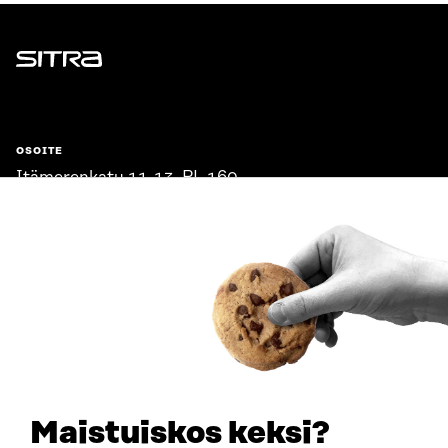
Sitra
OSOITE
Itämerenkatu 11-13, PL 160,
00181 Helsinki
Saapumisohjeet
Y-TUNNUS
0202132-3
PUHELIN
+358 294 618 991
SÄHKÖPOSTI
etunimi.sukunimi@sitra.fi
sitra@sitra.fi
Maistuiskos keksi?