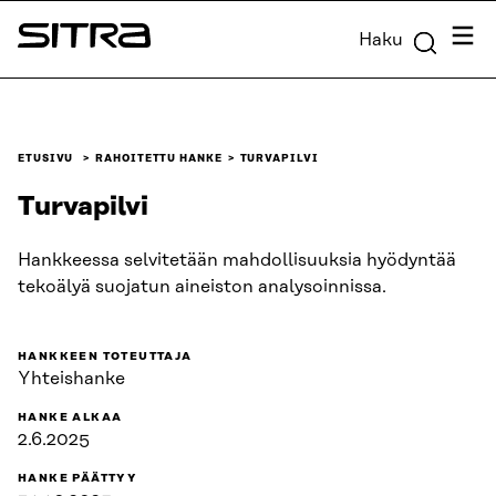
Siirry
Valik
Haku
suoraan
Sitra
sisältöön
↓
ETUSIVU
RAHOITETTU HANKE
TURVAPILVI
Turvapilvi
Hankkeessa selvitetään mahdollisuuksia hyödyntää
tekoälyä suojatun aineiston analysoinnissa.
HANKKEEN TOTEUTTAJA
Yhteishanke
HANKE ALKAA
2.6.2025
HANKE PÄÄTTYY