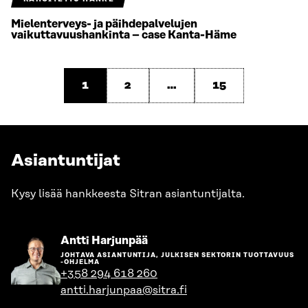
Mielenterveys- ja päihdepalvelujen
vaikuttavuushankinta – case Kanta-Häme
1
2
…
15
Asiantuntijat
Kysy lisää hankkeesta Sitran asiantuntijalta.
Siirry
Antti Harjunpää
henkilön
JOHTAVA ASIANTUNTIJA, JULKISEN SEKTORIN TUOTTAVUUS
sivulle
-OHJELMA
+358 294 618 260
antti.harjunpaa@sitra.fi