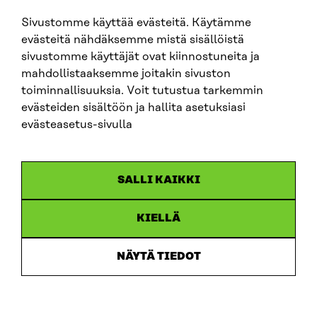
Sivustomme käyttää evästeitä. Käytämme
SITRA SOSIAALISESSA MEDIASSA
evästeitä nähdäksemme mistä sisällöistä
sivustomme käyttäjät ovat kiinnostuneita ja
LinkedIn
mahdollistaaksemme joitakin sivuston
Instagram
toiminnallisuuksia. Voit tutustua tarkemmin
YouTube
evästeiden sisältöön ja hallita asetuksiasi
evästeasetus-sivulla
Sitra 2025
SALLI KAIKKI
Tietosuoja
KIELLÄ
Evästeasetukset
Ilmoituskanava
NÄYTÄ TIEDOT
Saavutettavuusseloste
Asiakirjajulkisuus
Sitran digitaalinen viestintä ja verkkopalvelut