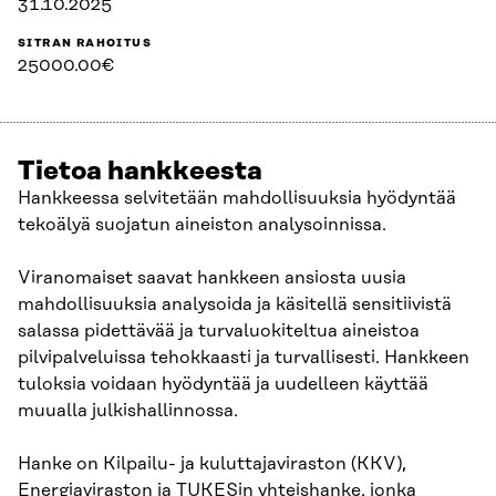
31.10.2025
SITRAN RAHOITUS
25000.00€
Tietoa hankkeesta
Hankkeessa selvitetään mahdollisuuksia hyödyntää
tekoälyä suojatun aineiston analysoinnissa.
Viranomaiset saavat hankkeen ansiosta uusia
mahdollisuuksia analysoida ja käsitellä sensitiivistä
salassa pidettävää ja turvaluokiteltua aineistoa
pilvipalveluissa tehokkaasti ja turvallisesti. Hankkeen
tuloksia voidaan hyödyntää ja uudelleen käyttää
muualla julkishallinnossa.
Hanke on Kilpailu- ja kuluttajaviraston (KKV),
Energiaviraston ja TUKESin yhteishanke, jonka