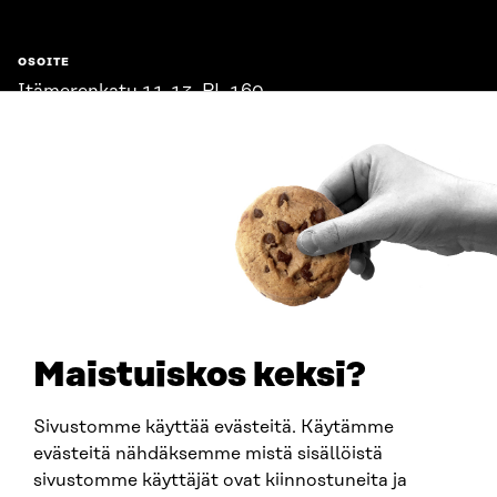
OSOITE
Itämerenkatu 11-13, PL 160,
00181 Helsinki
Saapumisohjeet
Y-TUNNUS
0202132-3
PUHELIN
+358 294 618 991
SÄHKÖPOSTI
etunimi.sukunimi@sitra.fi
sitra@sitra.fi
Maistuiskos keksi?
Sivustomme käyttää evästeitä. Käytämme
SITRA SOSIAALISESSA MEDIASSA
evästeitä nähdäksemme mistä sisällöistä
sivustomme käyttäjät ovat kiinnostuneita ja