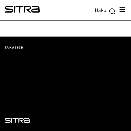
Siirry
Valik
Haku
suoraan
Sitra
sisältöön
↓
TAKAISIN
Sitra