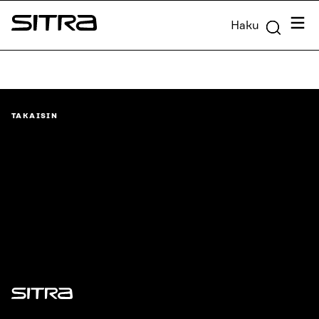
Siirry
Valik
Haku
suoraan
Sitra
sisältöön
↓
TAKAISIN
Sitra