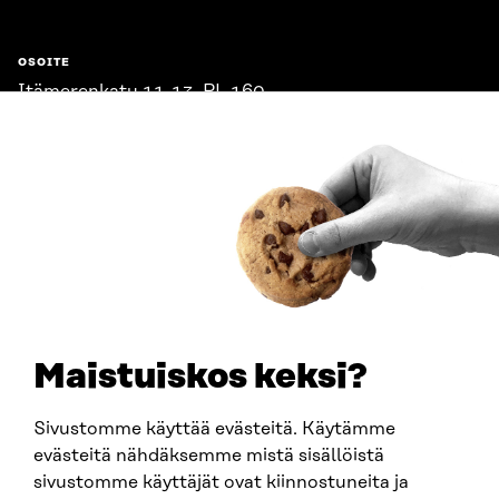
OSOITE
Itämerenkatu 11-13, PL 160,
00181 Helsinki
Saapumisohjeet
Y-TUNNUS
0202132-3
PUHELIN
+358 294 618 991
SÄHKÖPOSTI
etunimi.sukunimi@sitra.fi
sitra@sitra.fi
Maistuiskos keksi?
Sivustomme käyttää evästeitä. Käytämme
SITRA SOSIAALISESSA MEDIASSA
evästeitä nähdäksemme mistä sisällöistä
sivustomme käyttäjät ovat kiinnostuneita ja