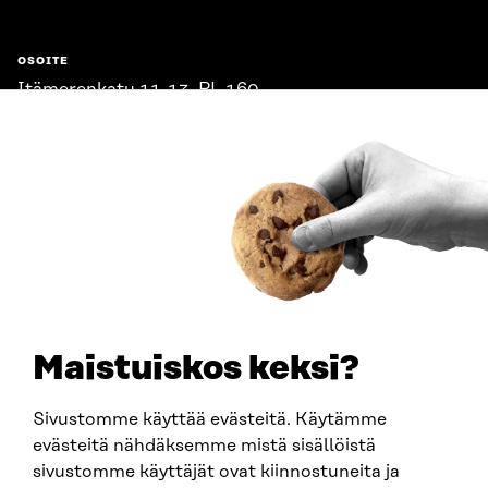
OSOITE
Itämerenkatu 11-13, PL 160,
00181 Helsinki
Saapumisohjeet
Y-TUNNUS
0202132-3
PUHELIN
+358 294 618 991
SÄHKÖPOSTI
etunimi.sukunimi@sitra.fi
sitra@sitra.fi
Maistuiskos keksi?
Sivustomme käyttää evästeitä. Käytämme
SITRA SOSIAALISESSA MEDIASSA
evästeitä nähdäksemme mistä sisällöistä
sivustomme käyttäjät ovat kiinnostuneita ja