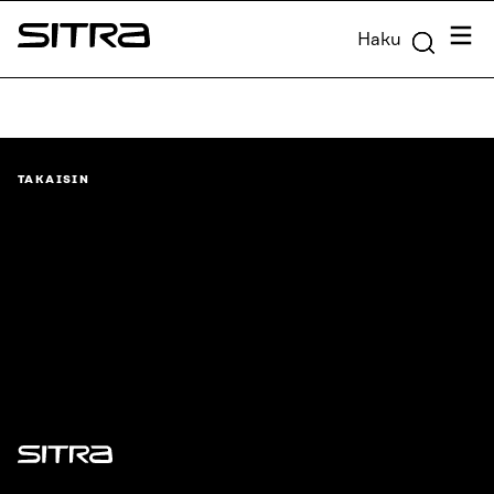
Siirry
Valik
Haku
suoraan
Sitra
sisältöön
↓
TAKAISIN
Sitra