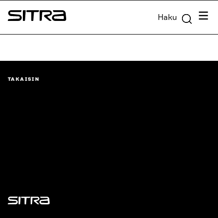
Siirry
Valik
Haku
suoraan
Sitra
sisältöön
↓
TAKAISIN
Sitra