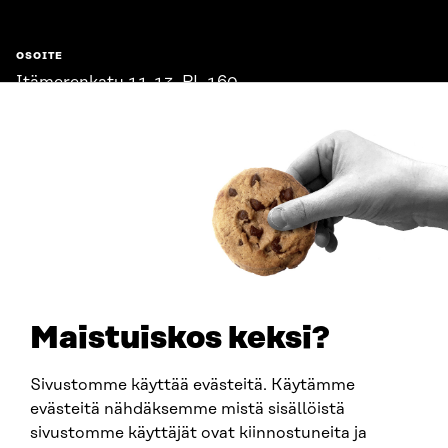
OSOITE
Itämerenkatu 11-13, PL 160,
00181 Helsinki
Saapumisohjeet
Y-TUNNUS
0202132-3
PUHELIN
+358 294 618 991
SÄHKÖPOSTI
etunimi.sukunimi@sitra.fi
sitra@sitra.fi
Maistuiskos keksi?
Sivustomme käyttää evästeitä. Käytämme
SITRA SOSIAALISESSA MEDIASSA
evästeitä nähdäksemme mistä sisällöistä
sivustomme käyttäjät ovat kiinnostuneita ja