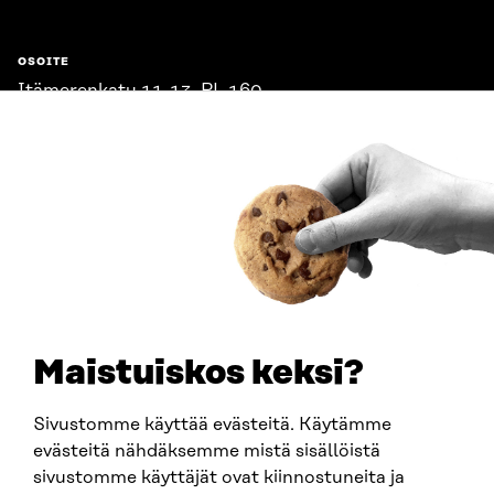
OSOITE
Itämerenkatu 11-13, PL 160,
00181 Helsinki
Saapumisohjeet
Y-TUNNUS
0202132-3
PUHELIN
+358 294 618 991
SÄHKÖPOSTI
etunimi.sukunimi@sitra.fi
sitra@sitra.fi
Maistuiskos keksi?
Sivustomme käyttää evästeitä. Käytämme
SITRA SOSIAALISESSA MEDIASSA
evästeitä nähdäksemme mistä sisällöistä
sivustomme käyttäjät ovat kiinnostuneita ja