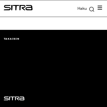
Siirry
Valik
Haku
suoraan
Sitra
sisältöön
↓
TAKAISIN
Sitra