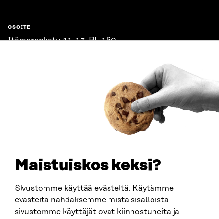
OSOITE
Itämerenkatu 11-13, PL 160,
00181 Helsinki
Saapumisohjeet
Y-TUNNUS
0202132-3
PUHELIN
+358 294 618 991
SÄHKÖPOSTI
etunimi.sukunimi@sitra.fi
sitra@sitra.fi
Maistuiskos keksi?
Sivustomme käyttää evästeitä. Käytämme
SITRA SOSIAALISESSA MEDIASSA
evästeitä nähdäksemme mistä sisällöistä
sivustomme käyttäjät ovat kiinnostuneita ja