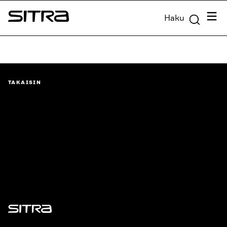
Siirry
Valik
Haku
suoraan
Sitra
sisältöön
↓
TAKAISIN
Sitra