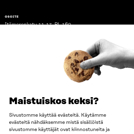
OSOITE
Itämerenkatu 11-13, PL 160,
00181 Helsinki
Saapumisohjeet
Y-TUNNUS
0202132-3
PUHELIN
+358 294 618 991
SÄHKÖPOSTI
etunimi.sukunimi@sitra.fi
sitra@sitra.fi
Maistuiskos keksi?
Sivustomme käyttää evästeitä. Käytämme
SITRA SOSIAALISESSA MEDIASSA
evästeitä nähdäksemme mistä sisällöistä
sivustomme käyttäjät ovat kiinnostuneita ja