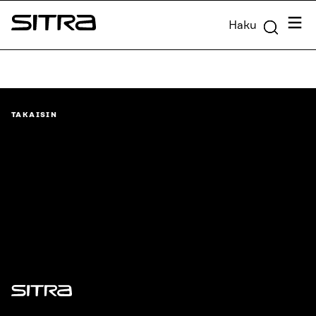
Siirry
Valik
Haku
suoraan
Sitra
sisältöön
↓
TAKAISIN
Sitra