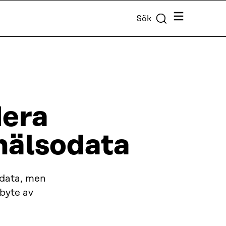
Meny
Sök
era
 hälsodata
odata, men
tbyte av