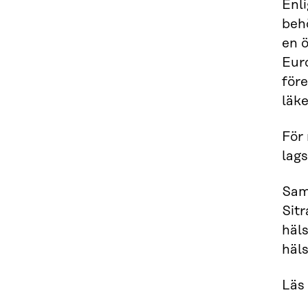
Enli
beh
en ö
Eur
före
läk
För
lags
Sam
Sit
häl
häl
Läs