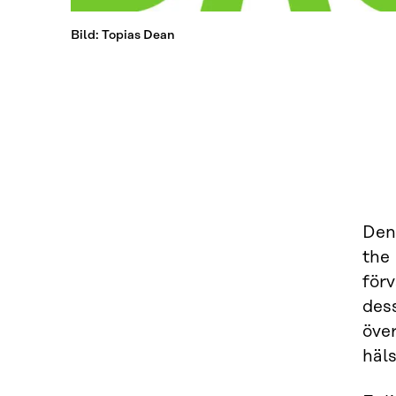
Bild: Topias Dean
Den
the
förv
des
över
häls