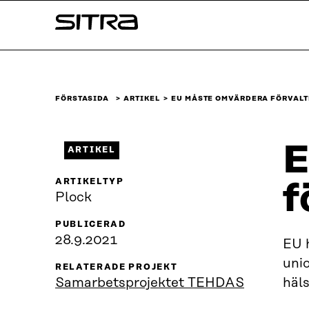
Skip to
Sitra
content
↓
FÖRSTASIDA
ARTIKEL
EU MÅSTE OMVÄRDERA FÖRVALT
E
ARTIKEL
ARTIKELTYP
f
Plock
PUBLICERAD
28.9.2021
EU 
unio
RELATERADE PROJEKT
Samarbetsprojektet TEHDAS
häl