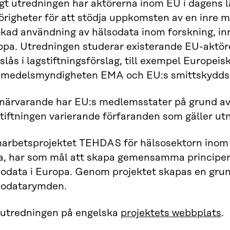
gt utredningen har aktörerna inom EU i dagens lä
örigheter för att stödja uppkomsten av en inre 
kad användning av hälsodata inom forskning, inn
opa. Utredningen studerar existerande EU-aktör
slås i lagstiftningsförslag, till exempel Europeis
emedelsmyndigheten EMA och EU:s smittskydd
 närvarande har EU:s medlemsstater på grund av
tiftningen varierande förfaranden som gäller ut
arbetsprojektet TEHDAS för hälsosektorn inom 
ra, har som mål att skapa gemensamma principer 
sodata i Europa. Genom projektet skapas en grun
sodatarymden.
 utredningen på engelska
projektets webbplats
.