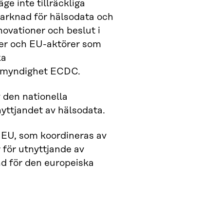
ge inte tillräckliga
marknad för hälsodata och
ovationer och beslut i
er och EU-aktörer som
ka
smyndighet ECDC.
 den nationella
nyttjandet av hälsodata.
EU, som koordineras av
för utnyttjande av
d för den europeiska