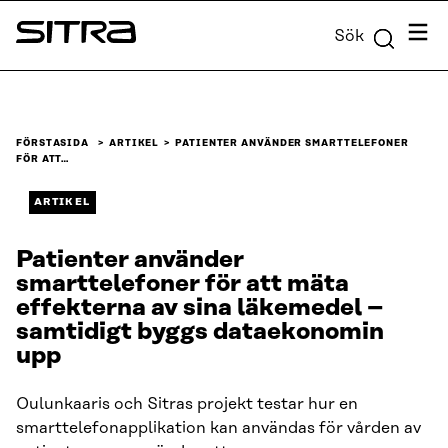
Skip to
Meny
Sök
content
Sitra
↓
FÖRSTASIDA
ARTIKEL
PATIENTER ANVÄNDER SMARTTELEFONER
FÖR ATT…
ARTIKEL
Patienter använder
smarttelefoner för att mäta
effekterna av sina läkemedel –
samtidigt byggs dataekonomin
upp
Oulunkaaris och Sitras projekt testar hur en
smarttelefonapplikation kan användas för vården av