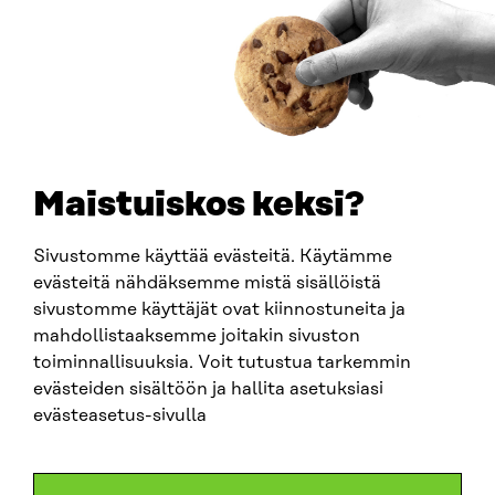
Ankomstinstruktioner
FÖRETAGS-ID
0202132-3
TELEFON
+358 294 618 991
E-POST
sitra@sitra.fi
Maistuiskos keksi?
fornamn.efternamn@sitra.fi
Sivustomme käyttää evästeitä. Käytämme
evästeitä nähdäksemme mistä sisällöistä
SITRA PÅ SOCIALA MEDIER
sivustomme käyttäjät ovat kiinnostuneita ja
mahdollistaaksemme joitakin sivuston
LinkedIn
toiminnallisuuksia. Voit tutustua tarkemmin
Instagram
evästeiden sisältöön ja hallita asetuksiasi
YouTube
evästeasetus-sivulla