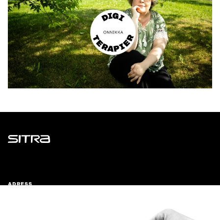
Sitra
ADRESS
Östersjögatan 11–13, PB 160,
00181 Helsingfors