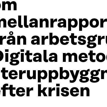
om
mellanrappor
från arbetsg
igitala meto
återuppbygg
fter krisen