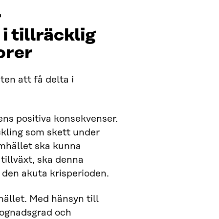
r
 tillräcklig
orer
en att få delta i
sens positiva konsekvenser.
ckling som skett under
amhället ska kunna
tillväxt, ska denna
 den akuta krisperioden.
llet. Med hänsyn till
 mognadsgrad och