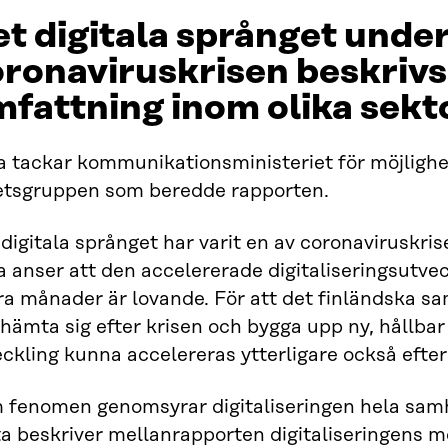
t digitala språnget unde
ronaviruskrisen beskrivs i
fattning inom olika sekt
a tackar kommunikationsministeriet för möjlighet
etsgruppen som beredde rapporten.
digitala språnget har varit en av coronaviruskri
a anser att den accelererade digitaliseringsutve
ra månader är lovande. För att det finländska s
hämta sig efter krisen och bygga upp ny, hållbar 
ckling kunna accelereras ytterligare också efter
 fenomen genomsyrar digitaliseringen hela samhä
ta beskriver mellanrapporten digitaliseringens