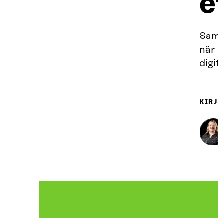
e
Sam
när 
digi
KIRJ