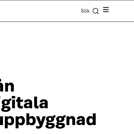
Meny
Sök
ån
gitala
ruppbyggnad