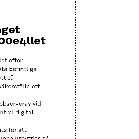
nget
00e4llet
et efter
ta befintliga
ett så
äkerställa ett
observeras vid
tral digital
ts för att
unna utnyttjas så