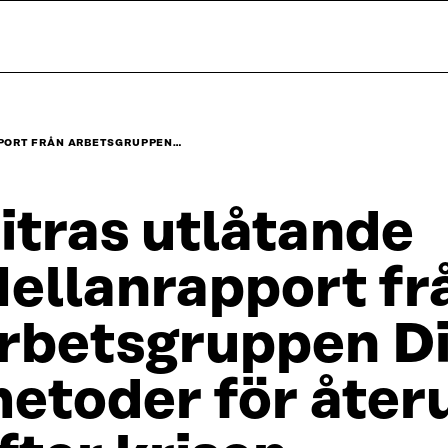
PORT FRÅN ARBETSGRUPPEN…
itras utlåtande
ellanrapport fr
rbetsgruppen Di
etoder för åte