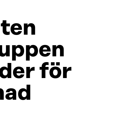
ten
ruppen
der för
nad