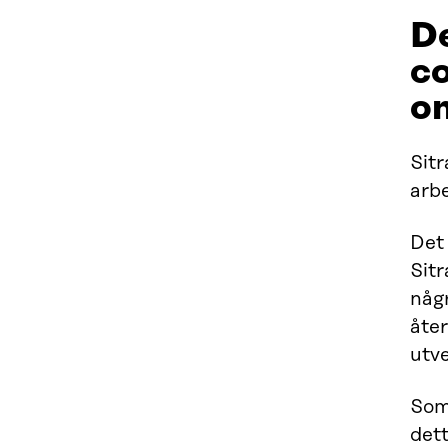
De
co
om
Sitr
arb
Det 
Sitr
någ
åter
utve
Som
det