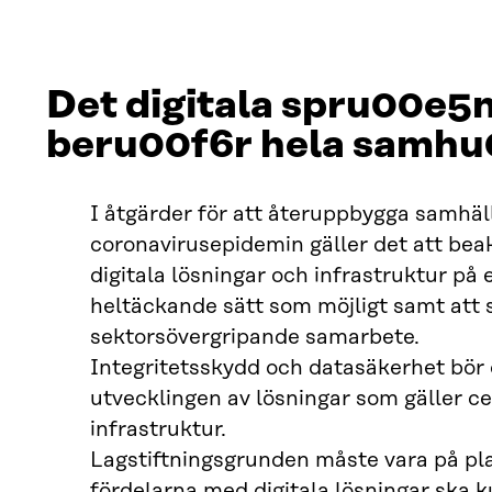
Det digitala spru00e5
beru00f6r hela samhu
I åtgärder för att återuppbygga samhäll
coronavirusepidemin gäller det att beak
digitala lösningar och infrastruktur på 
heltäckande sätt som möjligt samt att s
sektorsövergripande samarbete.
Integritetsskydd och datasäkerhet bör 
utvecklingen av lösningar som gäller cen
infrastruktur.
Lagstiftningsgrunden måste vara på pla
fördelarna med digitala lösningar ska k