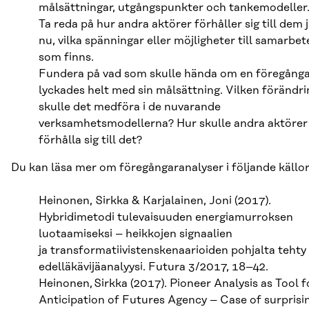
målsättningar, utgångspunkter och tankemodeller
Ta reda på hur andra aktörer förhåller sig till dem 
nu, vilka spänningar eller möjligheter till samarbet
som finns.
Fundera på vad som skulle hända om en föregång
lyckades helt med sin målsättning. Vilken förändri
skulle det medföra i de nuvarande
verksamhetsmodellerna? Hur skulle andra aktörer
förhålla sig till det?
Du kan läsa mer om föregångaranalyser i följande källor
Heinonen, Sirkka & Karjalainen, Joni (2017).
Hybridimetodi tulevaisuuden energiamurroksen
luotaamiseksi – heikkojen signaalien
ja transformatiivistenskenaarioiden pohjalta tehty
edelläkävijäanalyysi. Futura 3/2017, 18–42.
Heinonen, Sirkka (2017). Pioneer Analysis as Tool f
Anticipation of Futures Agency – Case of surprisi