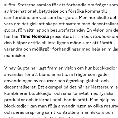
sköts. Staterna samlas för att förhandla om frågor som
av internationell betydelse och försöka komma till
samförstånd om vad som bör göras. Men hur skulle det
vara om det gick att skapa ett system med decentralise
global förvaltning och beslutsfattande? En vision om d
här har
Timo Honkela
presenterat i sin bok
Rauhankon
den hjälper artificiell intelligens människor att förstå
varandra och möjliggör förhandlingar med hela en milja
människor.
Vinay Gupta har lagt fram en vision
om hur blockkedjor
användas för att bland annat lösa frågor som gäller
användningen av resurser och ägarskap globalt och
decentraliserat. Ett exempel på det här är
Mattereum
, 
kombinerar blockkedjor och smarta avtal med fysiska
produkter och internationell handelsrätt. Med hjälp av
blockkedjor kan man följa användningen av olika resurs
och deras ursprung samt kontrollera människors och