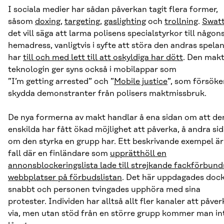
I sociala medier har sådan påverkan tagit flera former,
såsom
doxing
,
targeting
,
gaslighting
och
trollning
.
Swatt
det vill säga att larma polisens specialstyrkor till någon
hemadress, vanligtvis i syfte att störa den andras spela
har
till och med lett till att oskyldiga har dött
. Den mak
teknologin ger syns också i mobilappar som
”I’m getting arrested” och ”
Mobile justice
”, som försöke
skydda demonstranter från polisers maktmissbruk.
De nya formerna av makt handlar å ena sidan om att de
enskilda har fått ökad möjlighet att påverka, å andra si
om den styrka en grupp har. Ett beskrivande exempel är
fall där en finländare som
upprätthöll en
annonsblockeringslista lade till strejkande fackförbund
webbplatser på förbudslistan
. Det här uppdagades doc
snabbt och personen tvingades upphöra med sina
protester. Individen har alltså allt fler kanaler att påver
via, men utan stöd från en större grupp kommer man in