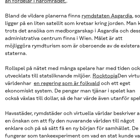
än fördelar i närområdet.
.
Bland de vildare planerna finns
rymdstaten Asgardia
, s
ligger på en liten satellit som kretsar kring jorden. Man 
trots det ansöka om medborgarskap i Asgardia och des
administrativa centrum finns i Wien. Målet är att
möjliggöra rymdturism som är oberoende av de exister
staterna.
Rollspel på nätet med många spelare har med tiden oc
utvecklats till statsliknande miljöer.
Rocktopia
Den virtu
världenhar
en regering som är folkvald
och ett eget
ekonomiskt system. De pengar man tjänar i spelet kan
också växlas till dollar, så de har värde även utanför spe
Havsstäder, rymdstäder och virtuella världar beskriver a
en önskan om att fly den nuvarande världen till något
enklare och på så sätt få en ny början för samhället. De
fungerar som tankeexperiment om vad en stat kunde va