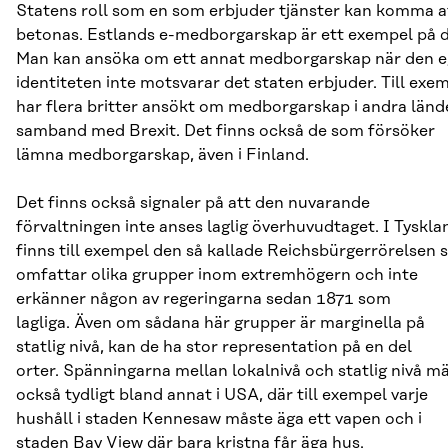
Statens roll som en som erbjuder tjänster kan komma a
betonas. Estlands e-medborgarskap är ett exempel på d
Man kan ansöka om ett annat medborgarskap när den 
identiteten inte motsvarar det staten erbjuder. Till exe
har flera britter ansökt om medborgarskap i andra lände
samband med Brexit. Det finns också de som försöker
lämna medborgarskap, även i Finland.
Det finns också signaler på att den nuvarande
förvaltningen inte anses laglig överhuvudtaget. I Tyskla
finns till exempel den så kallade Reichsbürgerrörelsen
omfattar olika grupper inom extremhögern och inte
erkänner någon av regeringarna sedan 1871 som
lagliga. Även om sådana här grupper är marginella på
statlig nivå, kan de ha stor representation på en del
orter. Spänningarna mellan lokalnivå och statlig nivå m
också tydligt bland annat i USA, där till exempel varje
hushåll i staden Kennesaw måste äga ett vapen och i
staden Bay View där bara kristna får äga hus.