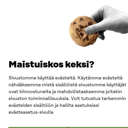
Sitra
ADRESS
Östersjögatan 11–13, PB 160,
00181 Helsingfors
Ankomstinstruktioner
FÖRETAGS-ID
0202132-3
Maistuiskos keksi?
TELEFON
Sivustomme käyttää evästeitä. Käytämme evästeitä
+358 294 618 991
nähdäksemme mistä sisällöistä sivustomme käyttäjät
E-POST
ovat kiinnostuneita ja mahdollistaaksemme joitakin
sitra@sitra.fi
sivuston toiminnallisuuksia. Voit tutustua tarkemmin
fornamn.efternamn@sitra.fi
evästeiden sisältöön ja hallita asetuksiasi
evästeasetus-sivulla
SITRA PÅ SOCIALA MEDIER