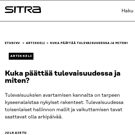
Siirry
Haku
suoraan
Sitra
sisältöön
↓
ETUSIVU
ARTIKKELI
KUKA PÄÄTTÄÄ TULEVAISUUDESSA JA MITEN?
ARTIKKELI
Kuka päättää tulevaisuudessa ja
miten?
Tulevaisuuksien avartamisen kannalta on tarpeen
kyseenalaistaa nykyiset rakenteet. Tulevaisuudessa
toisenlaiset hallinnon mallit ja vaikuttamisen tavat
saattavat olla arkipäivää.
JULKAISTU