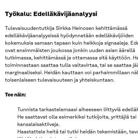
Työkalu: Edelläkävijäanalyysi
Tulevaisuudentutkija Sirkka Heinosen kehittämässä
edelläkävijäanalyysissä hyödynnetään edelläkävijöiden
kokemuksia samaan tapaan kuin heikkoja signaaleja. Ede
ovat ensimmäisten joukossa jonkin uuden asian äärellä
tutkimassa, kehittämässä ja ottamassa sitä käyttöön. H
toiminnastaan saattaa tulla valtavirtaa, tai se saattaa j
marginaaliseksi. Heidän kauttaan voi parhaimmillaan n
toisenlaiseen tulevaisuuteen ja yhteiskuntaan.
Tee näin:
Tunnista tarkastelemaasi aiheeseen liittyviä edelläk
He saattavat olla esimerkiksi tutkijoita, yrittäjiä tai
kansalaisaktiiveja.
Haastattele heitä tai tutki heidän tekemistään, tavo