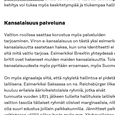
kehitys voi tukea myös keskitetympää ja tiukempaa halli
Kansalaisuus palveluna
Valtion roolissa saattaa korostua myös palveluiden
tarjoaminen. Viron e-kansalaisuus on tästä yksi esimerkk
kansalaisuutta saatetaan hakea, kun oma identiteetti ei
sitä mitä valtio tarjoaa. Esimerkiksi Brexitin yhteydessä
britit ovat hakeneet muiden maiden kansalaisuutta. Toi
kansalaisuudesta myös pyritään eroamaan, myös Suom
On myös signaaleja siitä, että nykyistä hallintoa ei pidet
laillisena. Esimerkiksi Saksassa on ns. Reichsbürger liike
kuuluu erilaisia äärioikeistolaisia ryhmiä, jotka eivät
tunnusta vuoden 1871 jälkeen tulleita hallituksia laillisik
valtion tasolla tällaiset ryhmät olisivat marginaalisia, nii
olla suuri edustus joillain paikkakunnilla. Jännitteet paik