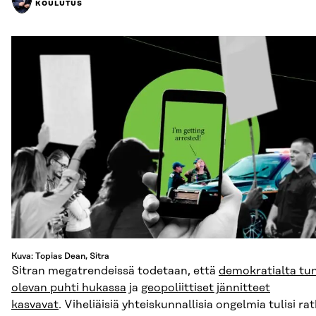
KOULUTUS
Kuva: Topias Dean, Sitra
Sitran megatrendeissä todetaan, että
demokratialta tu
olevan puhti hukassa
ja
geopoliittiset jännitteet
kasvavat
. Viheliäisiä yhteiskunnallisia ongelmia tulisi ra