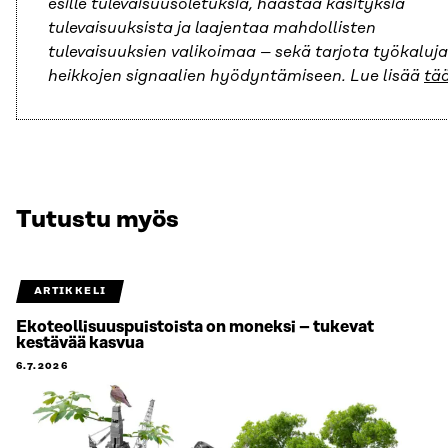
esille tulevaisuusoletuksia, haastaa käsityksiä
tulevaisuuksista ja laajentaa mahdollisten
tulevaisuuksien valikoimaa – sekä tarjota työkaluja
heikkojen signaalien hyödyntämiseen. Lue lisää
tä
Tutustu myös
ARTIKKELI
Ekoteollisuuspuistoista on moneksi – tukevat
kestävää kasvua
6.7.2026