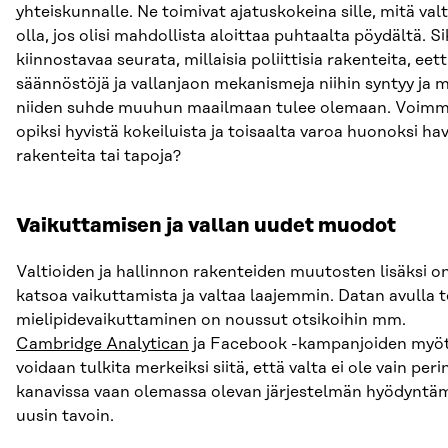
yhteiskunnalle. Ne toimivat ajatuskokeina sille, mitä valt
olla, jos olisi mahdollista aloittaa puhtaalta pöydältä. Si
kiinnostavaa seurata, millaisia poliittisia rakenteita, eett
säännöstöjä ja vallanjaon mekanismeja niihin syntyy ja m
niiden suhde muuhun maailmaan tulee olemaan. Voimm
opiksi hyvistä kokeiluista ja toisaalta varoa huonoksi hav
rakenteita tai tapoja?
Vaikuttamisen ja vallan uudet muodot
Valtioiden ja hallinnon rakenteiden muutosten lisäksi o
katsoa vaikuttamista ja valtaa laajemmin. Datan avulla 
mielipidevaikuttaminen on noussut otsikoihin mm.
Cambridge Analytican
ja Facebook -kampanjoiden myö
voidaan tulkita merkeiksi siitä, että valta ei ole vain peri
kanavissa vaan olemassa olevan järjestelmän hyödyntä
uusin tavoin.