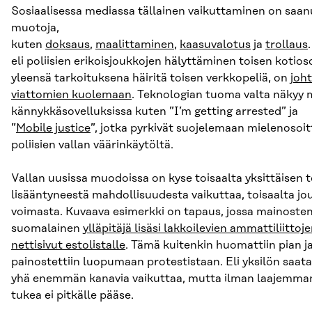
Sosiaalisessa mediassa tällainen vaikuttaminen on saan
muotoja,
kuten
doksaus
,
maalittaminen
,
kaasuvalotus
ja
trollaus
eli poliisien erikoisjoukkojen hälyttäminen toisen kotio
yleensä tarkoituksena häiritä toisen verkkopeliä, on
joh
viattomien kuolemaan
. Teknologian tuoma valta näkyy
kännykkäsovelluksissa kuten ”I’m getting arrested” ja
”
Mobile justice
”, jotka pyrkivät suojelemaan mielenosoit
poliisien vallan väärinkäytöltä.
Vallan uusissa muodoissa on kyse toisaalta yksittäisen t
lisääntyneestä mahdollisuudesta vaikuttaa, toisaalta j
voimasta. Kuvaava esimerkki on tapaus, jossa mainosten
suomalainen
ylläpitäjä lisäsi lakkoilevien ammattiliittoj
nettisivut estolistalle
. Tämä kuitenkin huomattiin pian ja
painostettiin luopumaan protestistaan. Eli yksilön saata
yhä enemmän kanavia vaikuttaa, mutta ilman laajemma
tukea ei pitkälle pääse.