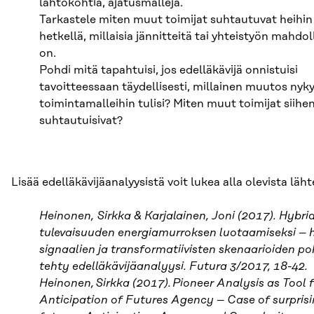
lähtökohtia, ajatusmalleja.
Tarkastele miten muut toimijat suhtautuvat heihin 
hetkellä, millaisia jännitteitä tai yhteistyön mahdol
on.
Pohdi mitä tapahtuisi, jos edelläkävijä onnistuisi
tavoitteessaan täydellisesti, millainen muutos nyky
toimintamalleihin tulisi? Miten muut toimijat siihe
suhtautuisivat?
Lisää edelläkävijäanalyysistä voit lukea alla olevista läht
Heinonen, Sirkka & Karjalainen, Joni (2017). Hybri
tulevaisuuden energiamurroksen luotaamiseksi – 
signaalien ja transformatiivisten skenaarioiden po
tehty edelläkävijäanalyysi. Futura 3/2017, 18-42.
Heinonen, Sirkka (2017). Pioneer Analysis as Tool 
Anticipation of Futures Agency – Case of surpris