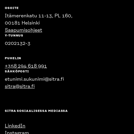
OSOITE
Itämerenkatu 11-13, PL 160,
00181 Helsinki
Saapumisohjeet
Y-TUNNUS
0202132-3
PUHELIN
+358 294 618 991
SÄHKÖPOSTI
etunimi.sukunimi@sitra.fi
sitra@sitra.fi
SITRA SOSIAALISESSA MEDIASSA
LinkedIn
Instagram