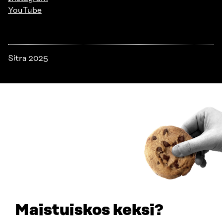
YouTube
Sitra 2025
Tietosuoja
Evästeasetukset
Ilmoituskanava
Saavutettavuusseloste
Asiakirjajulkisuus
Sitran digitaalinen viestintä ja verkkopalvelut
Maistuiskos keksi?