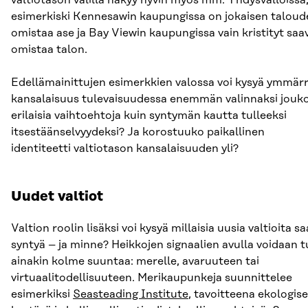
valtiotason välillä näkyy hyvin myös mm. Yhdysvalloissa,
esimerkiski Kennesawin kaupungissa on jokaisen talou
omistaa ase ja Bay Viewin kaupungissa vain kristityt saa
omistaa talon.
Edellämainittujen esimerkkien valossa voi kysyä ymmär
kansalaisuus tulevaisuudessa enemmän valinnaksi jouk
erilaisia vaihtoehtoja kuin syntymän kautta tulleeksi
itsestäänselvyydeksi? Ja korostuuko paikallinen
identiteetti valtiotason kansalaisuuden yli?
Uudet valtiot
Valtion roolin lisäksi voi kysyä millaisia uusia valtioita sa
syntyä – ja minne? Heikkojen signaalien avulla voidaan 
ainakin kolme suuntaa: merelle, avaruuteen tai
virtuaalitodellisuuteen. Merikaupunkeja suunnittelee
esimerkiksi
Seasteading Institute
, tavoitteena ekologise