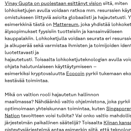
Vinay Gupta on puolestaan esittänyt vision
siitä, miten
lohkoketjujen avulla voidaan ratkoa mm. resurssien käy
omistukseen liittyviä asioita globaalisti ja hajautetusti.
esimerkkinä tästä on
Mattereum
, joka yhdistää lohkoket
älysopimukset fyysisiin tuotteisiin ja kansainväliseen
kauppalakiin. Lohkoketjulla voidaan seurata eri resurss
ja alkuperää sekä varmistaa ihmisten ja toimijoiden ident
luotettavasti ja
hajautetusti. Toisaalta lohkoketjuteknologian avulla vo
ohjata halutunlaiseen käyttäytymiseen
–
esimerkiksi kryptovaluutta
Ecocoin
pyrkii tukemaan eko
kestävää toimintaa.
Mikä on valtion rooli hajautetun hallinnon
maailmassa? Nähdäänkö valtio ohjelmistona, joka pyrkii
optimoimaan yhteiskunnan toimintaa, kuten
Singapore
Nation
tavoitteen voisi tulkita? Vai onko valtio mahdollis
järjestelmän paikallinen säätelijä? Toisaalta
Kiinan kans
pisteytysjärjestelmä
antaa esimerkin siitä, että teknolo