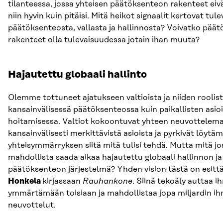
tilanteessa, jossa yhteisen päätöksenteon rakenteet eiv
niin hyvin kuin pitäisi. Mitä heikot signaalit kertovat tu
päätöksenteosta, vallasta ja hallinnosta? Voivatko pää
rakenteet olla tulevaisuudessa jotain ihan muuta?
Hajautettu globaali hallinto
Olemme tottuneet ajatukseen valtioista ja niiden roolist
kansainvälisessä päätöksenteossa kuin paikallisten asio
hoitamisessa. Valtiot kokoontuvat yhteen neuvottelem
kansainvälisesti merkittävistä asioista ja pyrkivät löytä
yhteisymmärryksen siitä mitä tulisi tehdä. Mutta mitä jos
mahdollista saada aikaa hajautettu globaali hallinnon ja
päätöksenteon järjestelmä? Yhden vision tästä on esitt
Honkela
kirjassaan
Rauhankone
. Siinä tekoäly auttaa i
ymmärtämään toisiaan ja mahdollistaa jopa miljardin ih
neuvottelut.