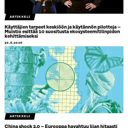
ARTIKKELI
Käyttäjien tarpeet keskiöön ja käytännön pilotteja –
Muistio esittää 10 suositusta ekosysteemitilinpidon
kehittämiseksi
30.6.2026
ARTIKKELI
China shock 2.0 – Eurooppa havahtuu liian hitaasti