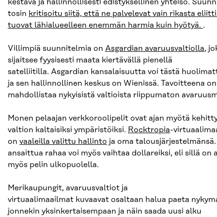
kestävä ja hallinnollisesti edistyksellinen yhteisö. Suun
tosin
kritisoitu siitä, että ne palvelevat vain rikasta eliitti
tuovat lähialueelleen enemmän harmia kuin hyötyä.
.
Villimpiä suunnitelmia on
Asgardian avaruusvaltiolla
, j
sijaitsee fyysisesti maata kiertävällä pienellä
satelliitilla. Asgardian kansalaisuutta voi tästä huolima
ja sen hallinnollinen keskus on Wienissä. Tavoitteena on
mahdollistaa nykyisistä valtioista riippumaton avaruusm
Monen pelaajan verkkoroolipelit ovat ajan myötä kehitt
valtion kaltaisiksi ympäristöiksi.
Rocktropia
-virtuaalima
on
vaaleilla valittu hallinto
ja oma talousjärjestelmänsä.
ansaittua rahaa voi myös vaihtaa dollareiksi, eli sillä on 
myös pelin ulkopuolella.
Merikaupungit, avaruusvaltiot ja
virtuaalimaailmat kuvaavat osaltaan halua paeta nykym
jonnekin yksinkertaisempaan ja näin saada uusi alku