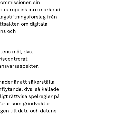
kommissionen sin
d europeisk inre marknad.
agstiftningsförslag från
ttsakten om digitala
gens och
tens mål, dvs.
riscentrerat
 ansvarsaspekter.
ader är att säkerställa
flytande, dvs. så kallade
gt rättvisa spelregler på
erar som grindvakter
gen till data och datans