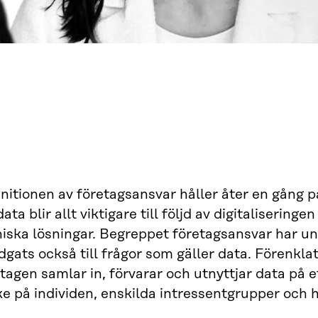
nitionen av företagsansvar håller åter en gång p
data blir allt viktigare till följd av digitaliserin
niska lösningar. Begreppet företagsansvar har u
dgats också till frågor som gäller data. Förenkl
tagen samlar in, förvarar och utnyttjar data på e
e på individen, enskilda intressentgrupper och 