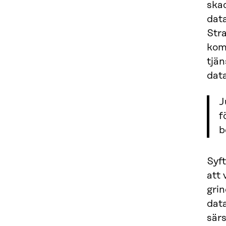
ska
dat
Str
kom
tjän
dat
J
f
b
Syft
att
grin
dat
särs