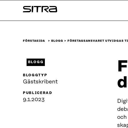
Skip to
Sitra
content
↓
FÖRSTASIDA
BLOGG
FÖRETAGSANSVARET UTVIDGAS TI
F
BLOGG
BLOGGTYP
d
Gästskribent
PUBLICERAD
9.1.2023
Dig
deb
och
skap