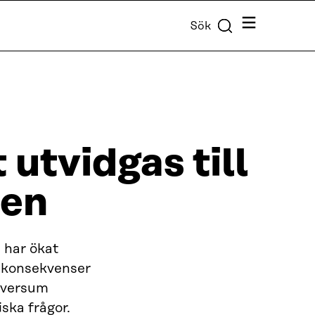
Meny
Sök
utvidgas till
den
 har ökat
s konsekvenser
taversum
ska frågor.