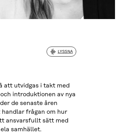
LYSSNA
å att utvidgas i takt med
gen och introduktionen av nya
nder de senaste åren
at handlar frågan om hur
tt ansvarsfullt sätt med
hela samhället.