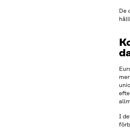
De 
håll
Ko
d
Eur
mer 
unio
eft
all
I d
för