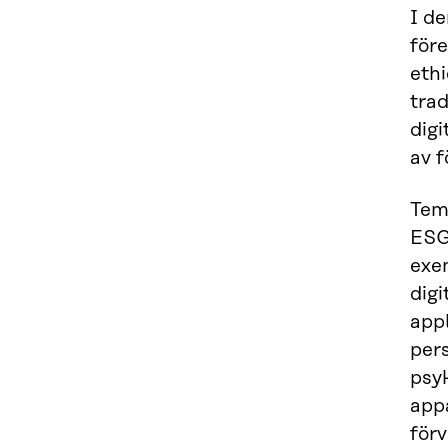
I d
före
eth
trad
dig
av 
Tem
ESG
exe
digi
appl
pers
psyk
appa
förv