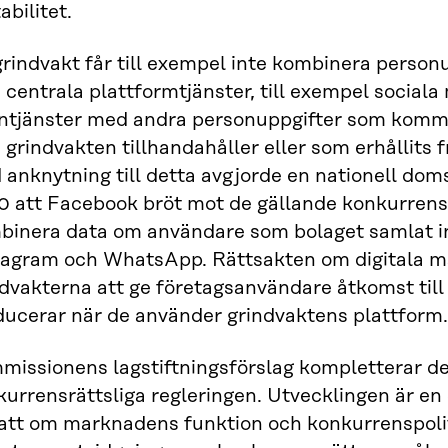
abilitet.
grindvakt får till exempel inte kombinera perso
 centrala plattformtjänster, till exempel sociala
ntjänster med andra personuppgifter som komme
grindvakten tillhandahåller eller som erhållits f
anknytning till detta avgjorde en nationell doms
0 att Facebook bröt mot de gällande konkurrens
binera data om användare som bolaget samlat in
tagram och WhatsApp. Rättsakten om digitala mar
ndvakterna att ge företagsanvändare åtkomst til
ducerar när de använder grindvaktens plattform.
missionens lagstiftningsförslag kompletterar d
kurrensrättsliga regleringen. Utvecklingen är e
att om marknadens funktion och konkurrenspolit