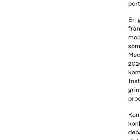
port
En 
från
mol
som 
Med 
202
kom
Ins
gri
pro
Kom
kon
deb