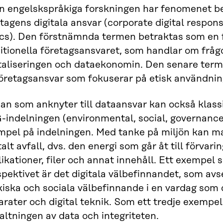
en engelskspråkiga forskningen har fenomenet b
tagens digitala ansvar (corporate digital responsi
ics). Den förstnämnda termen betraktas som en f
itionella företagsansvaret, som handlar om frågo
italiseringen och dataekonomin. Den senare ter
företagsansvar som fokuserar på etisk användnin
an som anknyter till dataansvar kan också klassi
-indelningen (environmental, social, governance
mpel på indelningen. Med tanke på miljön kan
talt avfall, dvs. den energi som går åt till förva
ikationer, filer och annat innehåll. Ett exempel 
pektivet är det digitala välbefinnandet, som avse
iska och sociala välbefinnande i en vardag som 
rater och digital teknik. Som ett tredje exempel 
altningen av data och integriteten.