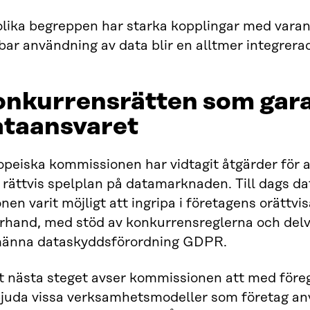
olika begreppen har starka kopplingar med varan
bar användning av data blir en alltmer integrera
nkurrensrätten som gara
ataansvaret
opeiska kommissionen har vidtagit åtgärder för 
rättvis spelplan på datamarknaden. Till dags da
nen varit möjligt att ingripa i företagens orättvis
erhand, med stöd av konkurrensreglerna och delv
männa dataskyddsförordning GDPR.
et nästa steget avser kommissionen att med före
bjuda vissa verksamhetsmodeller som företag anv