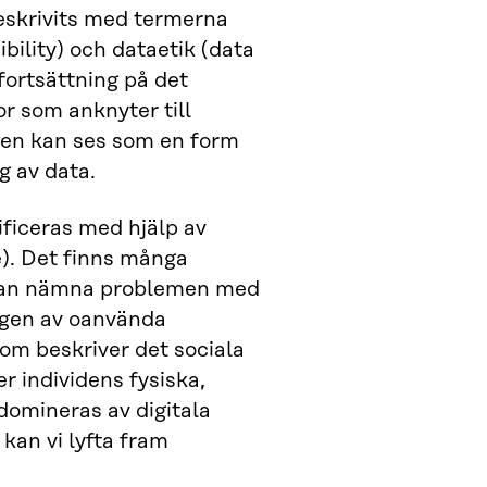
eskrivits med termerna
bility) och dataetik (data
ortsättning på det
r som anknyter till
men kan ses som en form
g av data.
ficeras med hjälp av
). Det finns många
 man nämna problemen med
ringen av oanvända
som beskriver det sociala
r individens fysiska,
domineras av digitala
kan vi lyfta fram