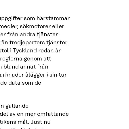
nuppgifter som härstammar
 medier, sökmotorer eller
r från andra tjänster
rån tredjeparters tjänster.
tol i Tyskland redan år
reglerna genom att
 bland annat från
knader ålägger i sin tur
l de data som de
en gällande
n del av en mer omfattande
ikens mål. Just nu