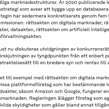
dliga marknadsstrukturer. År 2020 publicerade 
astrategi som avser att bygga upp en databasera
ategin har sedermera konkretiserats genom fem l
missionen: rättsakten om digitala marknader, rä
ster, dataakten, rättsakten om artificiell intelli
aförvaltningsakten.
ust nu diskuteras utvidgningen av konkurrensrät
örskjutningen av tyngdpunkten från ett enbart p
etraktelsesätt till en bredare syn och rentav till
et till exempel med rättsakten om digitala markn
 vissa plattformsföretag som har bestämmande in
dvakter, såsom Amazon och Google, fungerar enli
amarknaden. Regleringen ålägger företag som ag
kilda skyldigheter som gäller bland annat tillgån