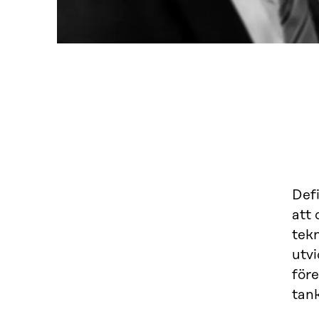
Defi
att 
tek
utvi
före
tank