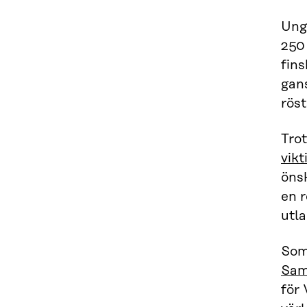
Ung
250 
fins
gan
röst
Tro
vikt
önsk
en r
utla
Som
Sam
för