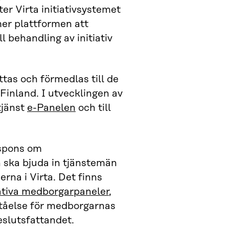
er Virta initiativsystemet
er plattformen att
 behandling av initiativ
as och förmedlas till de
Finland. I utvecklingen av
tjänst
e-Panelen
och till
espons om
 ska bjuda in tjänstemän
erna i Virta. Det finns
ativa medborgarpaneler
,
ståelse för medborgarnas
eslutsfattandet.