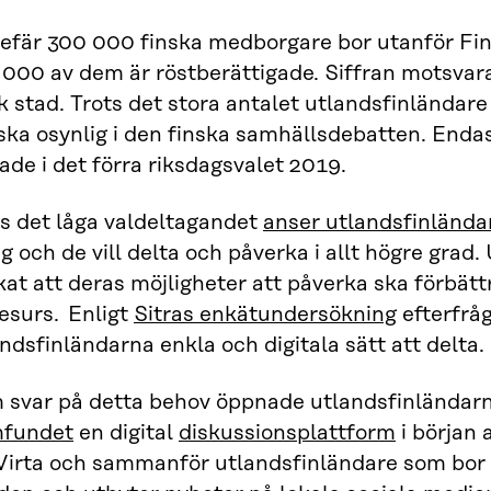
efär 300 000 finska medborgare bor utanför Fin
000 av dem är röstberättigade. Siffran motsvara
k stad. Trots det stora antalet utlandsfinländar
ska osynlig i den finska samhällsdebatten. Enda
ade i det förra riksdagsvalet 2019.
ts det låga valdeltagandet
anser utlandsfinländar
ig
och de vill delta och påverka i allt högre grad
at att deras möjligheter att påverka ska förbätt
esurs. Enligt
Sitras enkätundersökning
efterfrå
ndsfinländarna enkla och digitala sätt att delta.
 svar på detta behov öppnade utlandsfinländar
fundet
en digital
diskussionsplattform
i början 
 Virta och sammanför utlandsfinländare som bor 