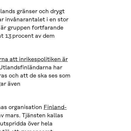
lands gränser och drygt
r invånarantalet i en stor
e är gruppen fortfarande
st 13 procent av dem
na att inrikespolitiken är
. Utlandsfinländarna har
ras och att de ska ses som
gar även
nas organisation
Finland-
av mars. Tjänsten kallas
utspridda över hela