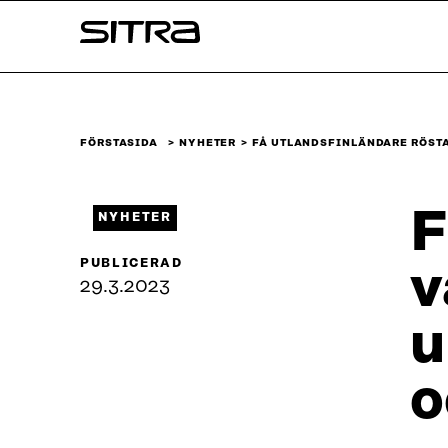
Skip to
Sitra
content
↓
FÖRSTASIDA
NYHETER
FÅ UTLANDSFINLÄNDARE RÖSTA
F
NYHETER
PUBLICERAD
v
29.3.2023
u
o