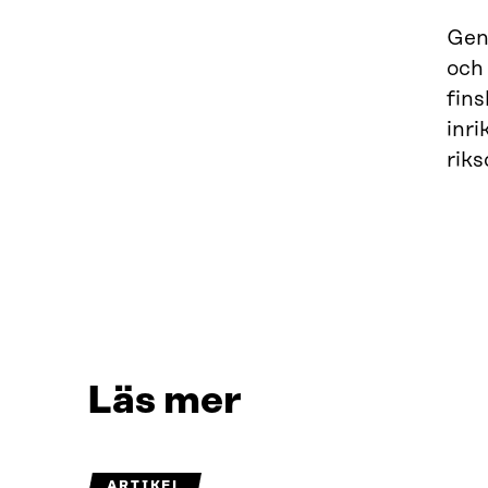
Gen
och 
fins
inri
riks
Läs mer
ARTIKEL