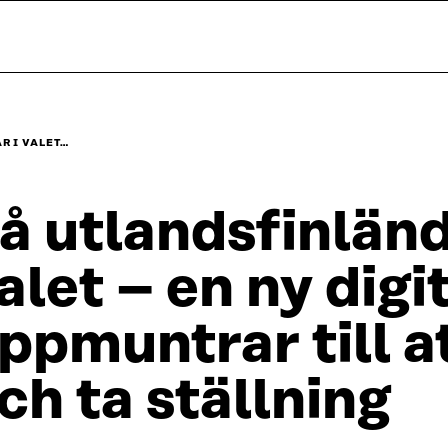
R I VALET…
å utlandsfinländ
alet – en ny digi
ppmuntrar till a
ch ta ställning