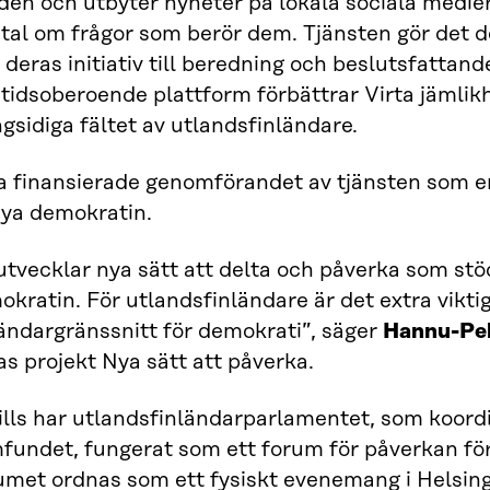
den och utbyter nyheter på lokala sociala medie
tal om frågor som berör dem. Tjänsten gör det 
 deras initiativ till beredning och beslutsfattand
tidsoberoende plattform förbättrar Virta jämlik
sidiga fältet av utlandsfinländare.
a finansierade genomförandet av tjänsten som en
nya demokratin.
utvecklar nya sätt att delta och påverka som stö
kratin. För utlandsfinländare är det extra viktig
ändargränssnitt för demokrati”, säger
Hannu-Pe
as projekt Nya sätt att påverka.
ills har utlandsfinländarparlamentet, som koord
fundet, fungerat som ett forum för påverkan för
umet ordnas som ett fysiskt evenemang i Helsingf