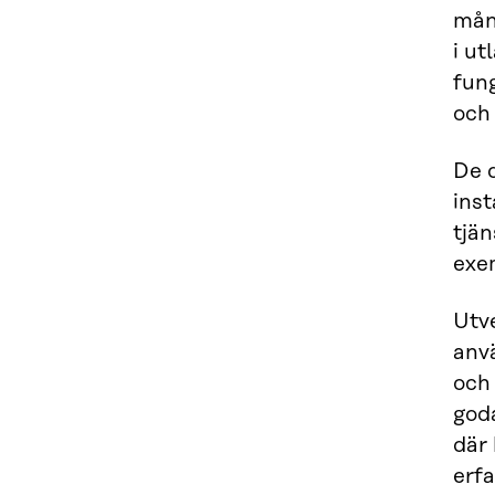
mång
i u
fun
och 
De 
inst
tjän
exe
Utve
anv
och 
goda
där
erf