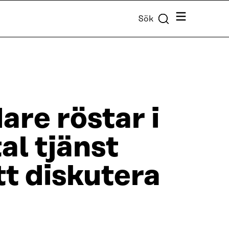
Meny
Sök
are röstar i
tal tjänst
tt diskutera