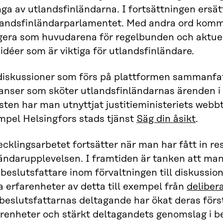
a av utlandsfinländarna. I fortsättningen ersätt
tlandsfinländarparlamentet. Med andra ord komm
gera som huvudarena för regelbunden och aktuell
idéer som är viktiga för utlandsfinländare.
diskussioner som förs på plattformen sammanfatt
anser som sköter utlandsfinländarnas ärenden i 
sten har man utnyttjat justitieministeriets webb
mpel Helsingfors stads tjänst
Säg din åsikt
.
cklingsarbetet fortsätter när man har fått in r
ändarupplevelsen. I framtiden är tanken att man
beslutsfattare inom förvaltningen till diskussion
 erfarenheter av detta till exempel från
deliber
 beslutsfattarnas deltagande har ökat deras för
arenheter och stärkt deltagandets genomslag i b