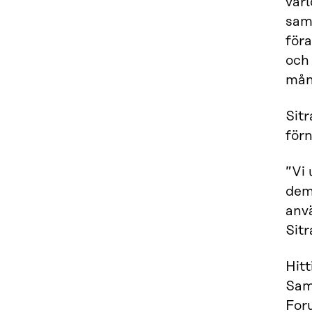
värl
sam
föra
och 
mång
Sitr
för
”Vi 
demo
anv
Sitr
Hitt
Sam
For