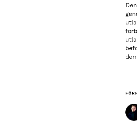
Den 
gen
utl
förb
utl
bef
dem
FÖR