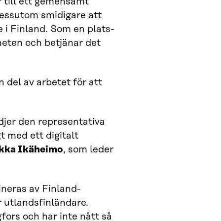
r till ett gemensamt
dessutom smidigare att
e i Finland. Som en plats-
heten och betjänar det
 del av arbetet för att
djer den representativa
t med ett digitalt
kka Ikäheimo
, som leder
ineras av Finland-
 utlandsfinländare.
ors och har inte nått så