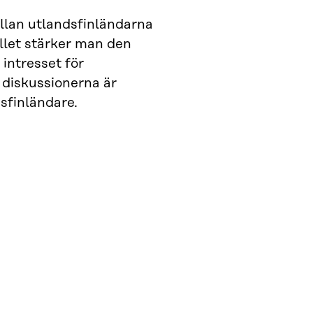
llan utlandsfinländarna
ället stärker man den
 intresset för
a diskussionerna är
sfinländare.