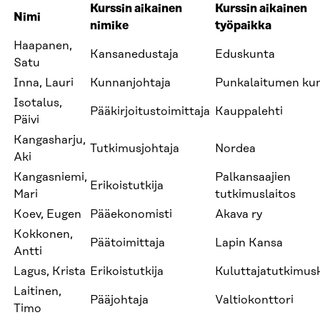
Kurssin aikainen
Kurssin aikainen
Nimi
nimike
työpaikka
Haapanen,
Kansanedustaja
Eduskunta
Satu
Inna, Lauri
Kunnanjohtaja
Punkalaitumen ku
Isotalus,
Pääkirjoitustoimittaja
Kauppalehti
Päivi
Kangasharju,
Tutkimusjohtaja
Nordea
Aki
Kangasniemi,
Palkansaajien
Erikoistutkija
Mari
tutkimuslaitos
Koev, Eugen
Pääekonomisti
Akava ry
Kokkonen,
Päätoimittaja
Lapin Kansa
Antti
Lagus, Krista
Erikoistutkija
Kuluttajatutkimus
Laitinen,
Pääjohtaja
Valtiokonttori
Timo