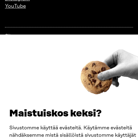
YouTube
Sitra 2025
Tietosuoja
Evästeasetukset
Ilmoituskanava
Saavutettavuusseloste
Asiakirjajulkisuus
Sitran digitaalinen viestintä ja verkkopalvelut
Maistuiskos keksi?
Sivustomme käyttää evästeitä. Käytämme evästeitä
nähdäksemme mistä sisällöistä sivustomme käyttäjät