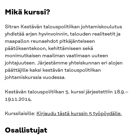
Mikä kurssi?
Sitran Kestävän talouspolitiikan johtamiskoulutus
yhdistää arjen hyvinvoinnin, talouden realiteetit ja
maapallon reunaehdot pitkäjänteiseen
päätöksentekoon, kehittämiseen sekä
monimutkaisen maailman vaatimaan uuteen
johtajuuteen. Järjestämme yhteiskunnan eri alojen
päättäjille kaksi kestävän talouspolitiikan
johtamiskurssia vuodessa.
Kestävän talouspolitiikan 5. kurssi järjestettiin 18.9.–
19.11.2014.
Kurssilaisille:
Kirjaudu tästä kurssin 5 työpöydälle.
Osallistujat