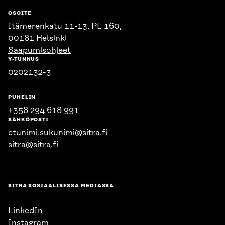
OSOITE
Itämerenkatu 11-13, PL 160,
00181 Helsinki
Saapumisohjeet
Y-TUNNUS
0202132-3
PUHELIN
+358 294 618 991
SÄHKÖPOSTI
etunimi.sukunimi@sitra.fi
sitra@sitra.fi
SITRA SOSIAALISESSA MEDIASSA
LinkedIn
Instagram