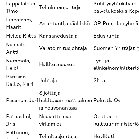
Lappalainen,
Kehitysyhteistyön
Toiminnanjohtaja
Timo
palvelukeskus Kep
Lindström,
Asiantuntijapäällikkö
OP-Pohjola-ryhmä
Maarit
Myller, Riitta
Kansanedustaja
Eduskunta
Neimala,
Varatoimitusjohtaja
Suomen Yrittäjät r
Antti
Nummela,
Työ- ja
Hallitusneuvos
Heidi
elinkeinoministeri
Pantsar-
Johtaja
Sitra
Kallio, Mari
Sijoittaja,
Pasanen, Jari
hallitusammattilainen
Pointtia Oy
ja neuvonantaja
Patosalmi,
Neuvotteleva
Opetus- ja
Iiris
virkamies
kulttuuriministeriö
Peltonen,
Toimitusjohtaja
HoviKoti