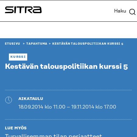
Siirry
Haku
suoraan
Sitra
sisältöön
↓
ETUSIVU
TAPAHTUMA
KESTÄVÄN TALOUSPOLITIIKAN KURSSI 5
KURSSI
Kestävän talouspolitiikan kurssi 5
AIKATAULU
18.09.2014 klo 11.00 – 19.11.2014 klo 17.00
LUE MYÖS
Turvallisemman tilan periaatteet