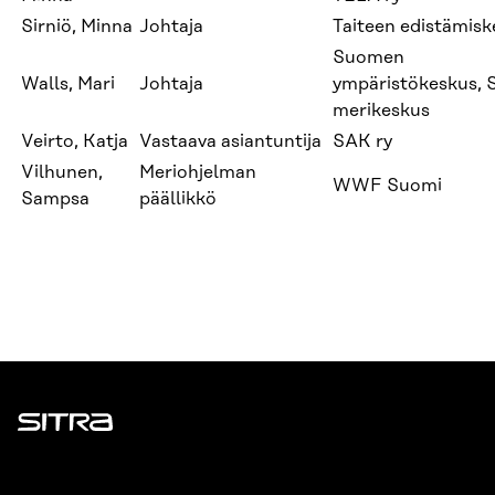
Sirniö, Minna
Johtaja
Taiteen edistämis
Suomen
Walls, Mari
Johtaja
ympäristökeskus, 
merikeskus
Veirto, Katja
Vastaava asiantuntija
SAK ry
Vilhunen,
Meriohjelman
WWF Suomi
Sampsa
päällikkö
Sitra