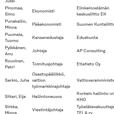
Jussi
Pinomaa,
Elinkeinoelämän
Ekonomisti
Simo
keskusliitto EK
Punakallio,
Pääekonomisti
Suomen Kuntaliitt
Minna
Puumala,
Kansanedustaja
Eduskunta
Tuomo
Pylkkänen,
Johtaja
AP Consulting
Anu
Rouvinen,
Toimitusjohtaja
Etlatieto Oy
Petri
Osastopäällikkö,
Sarkio, Juha
valtion
Valtiovarainminist
työmarkkinajohtaja
Korkein hallinto-o
Siitari, Eija
Hallintoneuvos
KHO
Sirkka,
Työeläkevakuuttaja
Viestintäjohtaja
Minna
TELA ry