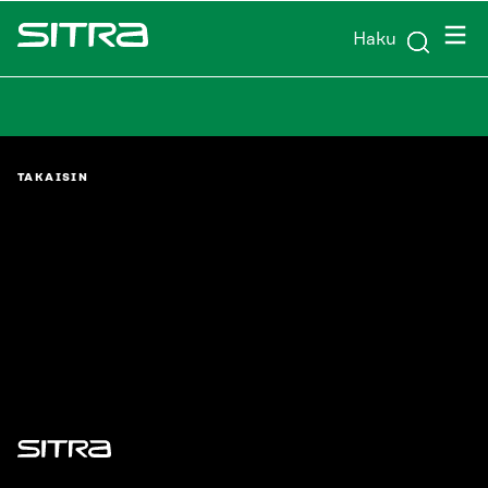
Siirry
Valik
Haku
suoraan
Sitra
sisältöön
↓
TAKAISIN
Sitra