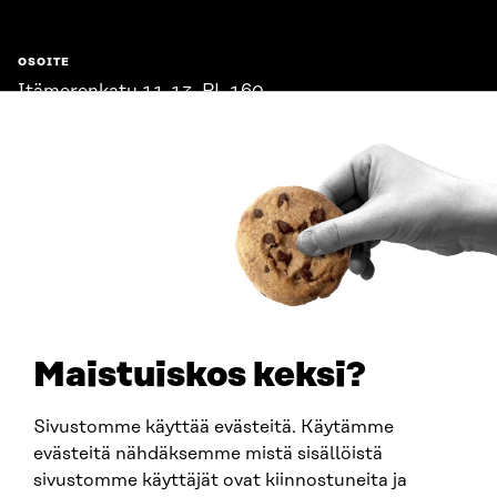
OSOITE
Itämerenkatu 11-13, PL 160,
00181 Helsinki
Saapumisohjeet
Y-TUNNUS
0202132-3
PUHELIN
+358 294 618 991
SÄHKÖPOSTI
etunimi.sukunimi@sitra.fi
sitra@sitra.fi
Maistuiskos keksi?
Sivustomme käyttää evästeitä. Käytämme
SITRA SOSIAALISESSA MEDIASSA
evästeitä nähdäksemme mistä sisällöistä
sivustomme käyttäjät ovat kiinnostuneita ja