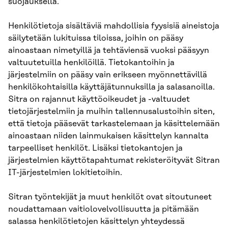
suojauksella.
Henkilötietoja sisältäviä mahdollisia fyysisiä aineistoja
säilytetään lukituissa tiloissa, joihin on pääsy
ainoastaan nimetyillä ja tehtäviensä vuoksi pääsyyn
valtuutetuilla henkilöillä. Tietokantoihin ja
järjestelmiin on pääsy vain erikseen myönnettävillä
henkilökohtaisilla käyttäjätunnuksilla ja salasanoilla.
Sitra on rajannut käyttöoikeudet ja -valtuudet
tietojärjestelmiin ja muihin tallennusalustoihin siten,
että tietoja pääsevät tarkastelemaan ja käsittelemään
ainoastaan niiden lainmukaisen käsittelyn kannalta
tarpeelliset henkilöt. Lisäksi tietokantojen ja
järjestelmien käyttötapahtumat rekisteröityvät Sitran
IT-järjestelmien lokitietoihin.
Sitran työntekijät ja muut henkilöt ovat sitoutuneet
noudattamaan vaitiolovelvollisuutta ja pitämään
salassa henkilötietojen käsittelyn yhteydessä