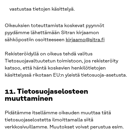
vastustaa tietojen käsittelyä.
Oikeuksien toteuttamista koskevat pyynnöt
pyydämme lähettämään Sitran kirjaamon
sähköpostiin osoitteeseen
kirjaamo@sitra.fi
Rekisteröidyllä on oikeus tehdä valitus
Tietosuojavaltuutetun toimistoon, jos rekisteröity
katsoo, että häntä koskevien henkilötietojen
käsittelyssä rikotaan EU:n yleistä tietosuoja-asetusta.
11. Tietosuojaselosteen
muuttaminen
Pidätämme itsellämme oikeuden muuttaa tätä
tietosuojaselostetta ilmoittamalla siitä
verkkosivuillamme. Muutokset voivat perustua esim.