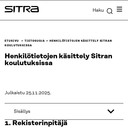
Siirry
Valik
Haku
suoraan
Sitra
sisältöön
↓
ETUSIVU
TIETOSUOJA
HENKILÖTIETOJEN KÄSITTELY SITRAN
KOULUTUKSISSA
Henkilötietojen käsittely Sitran
koulutuksissa
Julkaistu 25.11.2025.
Sisällys
1. Rekisterinpitäjä