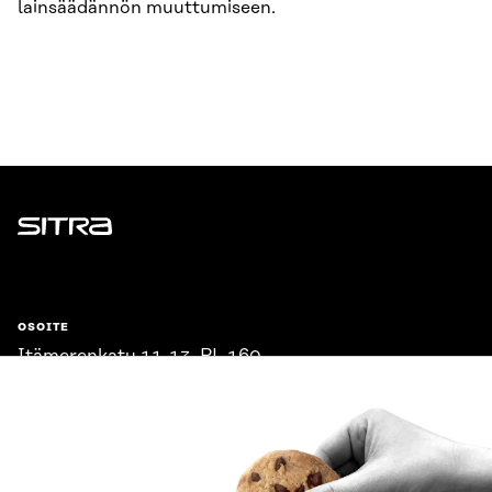
lainsäädännön muuttumiseen.
Sitra
OSOITE
Itämerenkatu 11-13, PL 160,
00181 Helsinki
Saapumisohjeet
Y-TUNNUS
0202132-3