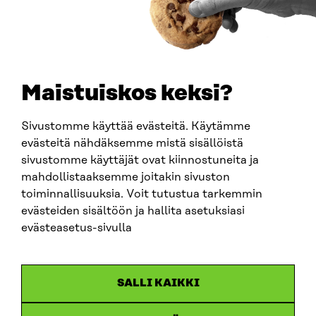
PUHELIN
+358 294 618 991
SÄHKÖPOSTI
etunimi.sukunimi@sitra.fi
sitra@sitra.fi
Maistuiskos keksi?
Sivustomme käyttää evästeitä. Käytämme
SITRA SOSIAALISESSA MEDIASSA
evästeitä nähdäksemme mistä sisällöistä
sivustomme käyttäjät ovat kiinnostuneita ja
LinkedIn
mahdollistaaksemme joitakin sivuston
Instagram
toiminnallisuuksia. Voit tutustua tarkemmin
YouTube
evästeiden sisältöön ja hallita asetuksiasi
evästeasetus-sivulla
Sitra 2025
SALLI KAIKKI
Tietosuoja