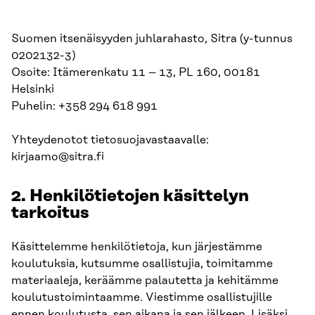
Suomen itsenäisyyden juhlarahasto, Sitra (y-tunnus
0202132-3)
Osoite: Itämerenkatu 11 – 13, PL 160, 00181
Helsinki
Puhelin: +358 294 618 991
Yhteydenotot tietosuojavastaavalle:
kirjaamo@sitra.fi
2. Henkilötietojen käsittelyn
tarkoitus
Käsittelemme henkilötietoja, kun järjestämme
koulutuksia, kutsumme osallistujia, toimitamme
materiaaleja, keräämme palautetta ja kehitämme
koulutustoimintaamme. Viestimme osallistujille
ennen koulutusta, sen aikana ja sen jälkeen. Lisäksi