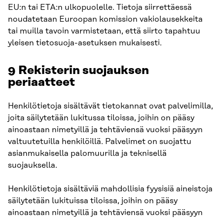
EU:n tai ETA:n ulkopuolelle. Tietoja siirrettäessä
noudatetaan Euroopan komission vakiolausekkeita
tai muilla tavoin varmistetaan, että siirto tapahtuu
yleisen tietosuoja-asetuksen mukaisesti.
9 Rekisterin suojauksen
periaatteet
Henkilötietoja sisältävät tietokannat ovat palvelimilla,
joita säilytetään lukitussa tiloissa, joihin on pääsy
ainoastaan nimetyillä ja tehtäviensä vuoksi pääsyyn
valtuutetuilla henkilöillä. Palvelimet on suojattu
asianmukaisella palomuurilla ja teknisellä
suojauksella.
Henkilötietoja sisältäviä mahdollisia fyysisiä aineistoja
säilytetään lukituissa tiloissa, joihin on pääsy
ainoastaan nimetyillä ja tehtäviensä vuoksi pääsyyn