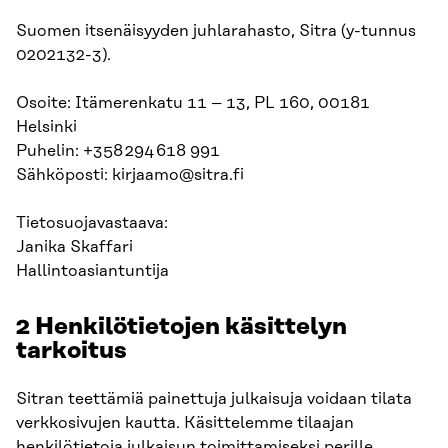
Suomen itsenäisyyden juhlarahasto, Sitra (y-tunnus
0202132-3).
Osoite: Itämerenkatu 11 – 13, PL 160, 00181
Helsinki
Puhelin: +358 294 618 991
Sähköposti: kirjaamo@sitra.fi
Tietosuojavastaava:
Janika Skaffari
Hallintoasiantuntija
2 Henkilötietojen käsittelyn
tarkoitus
Sitran teettämiä painettuja julkaisuja voidaan tilata
verkkosivujen kautta. Käsittelemme tilaajan
henkilötietoja julkaisun toimittamiseksi perille