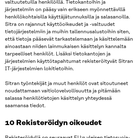
valtuutetuilla henkilöillä. Tietokantoihin ja
järjestelmiin on pääsy vain erikseen myönnettävillä
henkilökohtaisilla käyttäjätunnuksilla ja salasanoilla.
Sitra on rajannut käyttöoikeudet ja -valtuudet
tietojärjestelmiin ja muihin tallennusalustoihin siten,
että tietoja pääsevät tarkastelemaan ja käsittelemään
ainoastaan niiden lainmukaisen käsittelyn kannalta
tarpeelliset henkilöt. Lisäksi tietokantojen ja
järjestelmien käyttötapahtumat rekisteröityvät Sitran
IT-järjestelmien lokitietoihin.
Sitran työntekijät ja muut henkilöt ovat sitoutuneet
noudattamaan vaitiolovelvollisuutta ja pitämään
salassa henkilötietojen käsittelyn yhteydessä
saamansa tiedot.
10 Rekisteröidyn oikeudet
Rekisteröidyllä on seuraavat EU:n yleisen tietosuoja-