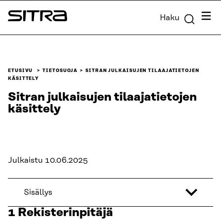
Siirry
Valik
Haku
suoraan
Sitra
sisältöön
↓
ETUSIVU
TIETOSUOJA
SITRAN JULKAISUJEN TILAAJATIETOJEN
KÄSITTELY
Sitran julkaisujen tilaajatietojen
käsittely
Julkaistu 10.06.2025
Sisällys
1 Rekisterinpitäjä