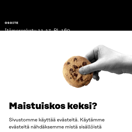
OSOITE
Itämerenkatu 11-13, PL 160,
00181 Helsinki
Saapumisohjeet
Y-TUNNUS
0202132-3
PUHELIN
+358 294 618 991
SÄHKÖPOSTI
etunimi.sukunimi@sitra.fi
sitra@sitra.fi
Maistuiskos keksi?
Sivustomme käyttää evästeitä. Käytämme
SITRA SOSIAALISESSA MEDIASSA
evästeitä nähdäksemme mistä sisällöistä