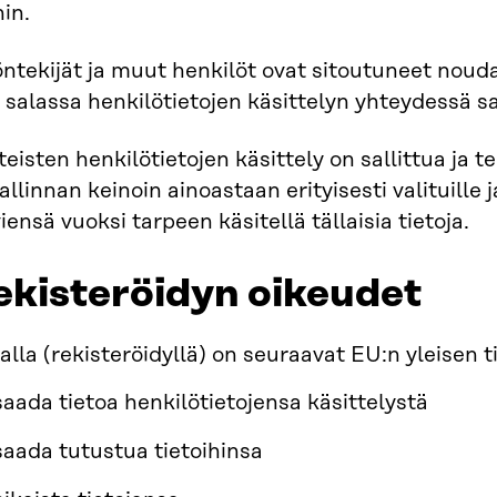
hin.
öntekijät ja muut henkilöt ovat sitoutuneet nouda
salassa henkilötietojen käsittelyn yhteydessä s
eisten henkilötietojen käsittely on sallittua ja t
llinnan keinoin ainoastaan erityisesti valituille ja
iensä vuoksi tarpeen käsitellä tällaisia tietoja.
ekisteröidyn oikeudet
alla (rekisteröidyllä) on seuraavat EU:n yleisen
saada tietoa henkilötietojensa käsittelystä
saada tutustua tietoihinsa