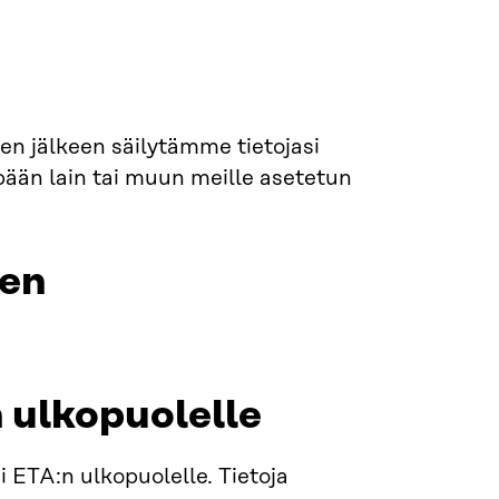
Sen jälkeen säilytämme tietojasi
pään lain tai muun meille asetetun
nen
n ulkopuolelle
ai ETA:n ulkopuolelle. Tietoja