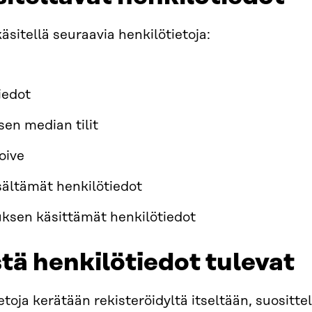
sitellä seuraavia henkilötietoja:
iedot
isen median tilit
oive
sältämät henkilötiedot
sen käsittämät henkilötiedot
stä henkilötiedot tulevat
etoja kerätään rekisteröidyltä itseltään, suositte