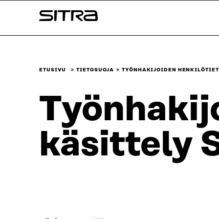
Siirry
Sitra
suoraan
sisältöön
↓
ETUSIVU
TIETOSUOJA
TYÖNHAKIJOIDEN HENKILÖTIETO
Työnhakijo
käsittely S