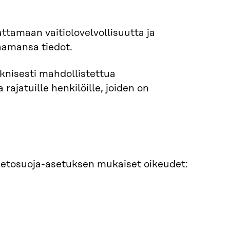
ttamaan vaitiolovelvollisuutta ja
aamansa tiedot.
eknisesti mahdollistettua
 rajatuille henkilöille, joiden on
 tietosuoja-asetuksen mukaiset oikeudet: