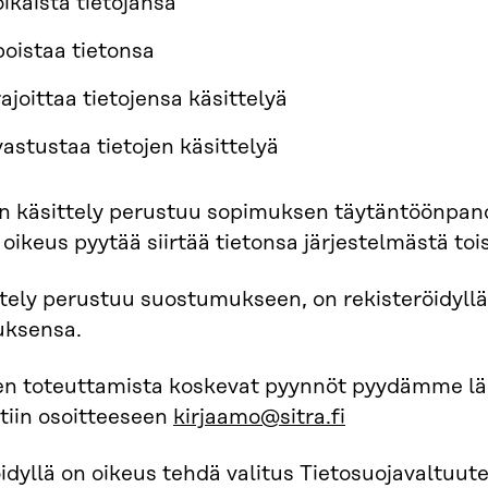
oikaista tietojansa
poistaa tietonsa
ajoittaa tietojensa käsittelyä
vastustaa tietojen käsittelyä
un käsittely perustuu sopimuksen täytäntöönpan
i oikeus pyytää siirtää tietonsa järjestelmästä toi
tely perustuu suostumukseen, on rekisteröidyllä
ksensa.
en toteuttamista koskevat pyynnöt pyydämme lä
tiin osoitteeseen
kirjaamo@sitra.fi
idyllä on oikeus tehdä valitus Tietosuojavaltuute