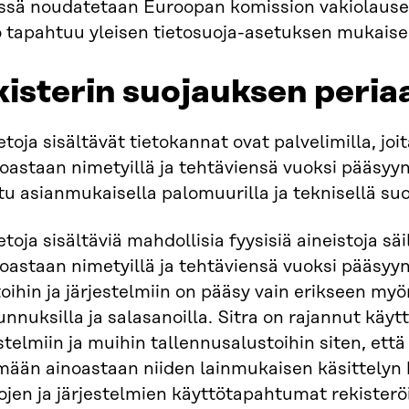
essä noudatetaan Euroopan komission vakiolausek
to tapahtuu yleisen tietosuoja-asetuksen mukaises
kisterin suojauksen peria
toja sisältävät tietokannat ovat palvelimilla, joit
oastaan nimetyillä ja tehtäviensä vuoksi pääsyyn 
tu asianmukaisella palomuurilla ja teknisellä suo
toja sisältäviä mahdollisia fyysisiä aineistoja säil
oastaan nimetyillä ja tehtäviensä vuoksi pääsyyn 
oihin ja järjestelmiin on pääsy vain erikseen myö
unnuksilla ja salasanoilla. Sitra on rajannut käyt
estelmiin ja muihin tallennusalustoihin siten, ett
mään ainoastaan niiden lainmukaisen käsittelyn k
ojen ja järjestelmien käyttötapahtumat rekisteröi