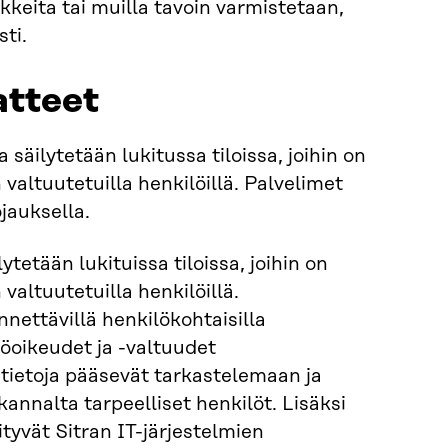
keita tai muilla tavoin varmistetaan,
ti.
atteet
a säilytetään lukitussa tiloissa, joihin on
valtuutetuilla henkilöillä. Palvelimet
jauksella.
ytetään lukituissa tiloissa, joihin on
valtuutetuilla henkilöillä.
nnettävillä henkilökohtaisilla
töoikeudet ja -valtuudet
ä tietoja pääsevät tarkastelemaan ja
annalta tarpeelliset henkilöt. Lisäksi
tyvät Sitran IT-järjestelmien