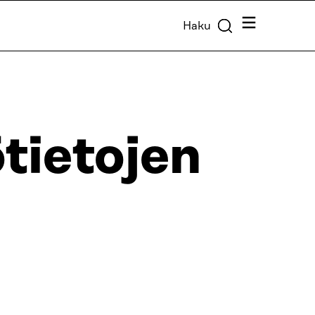
Valikko
Haku
tietojen