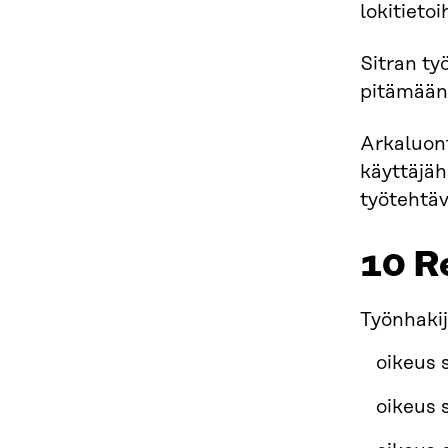
lokitietoi
Sitran ty
pitämään 
Arkaluont
käyttäjäha
työtehtäv
10 R
Työnhakij
oikeus 
oikeus 