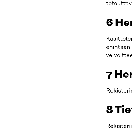
toteuttava
6 Hen
Käsittele
enintään 
velvoitte
7 He
Rekisteri
8 Tie
Rekisteri