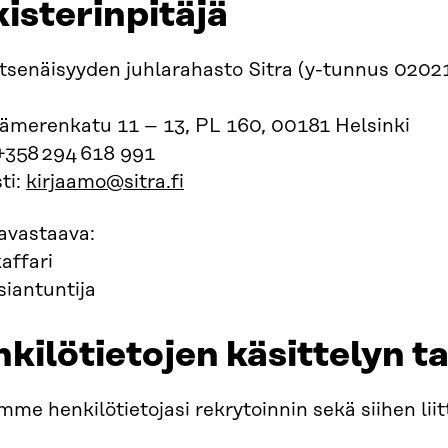
isterinpitäjä
senäisyyden juhlarahasto Sitra (y-tunnus 02021
tämerenkatu 11 – 13, PL 160, 00181 Helsinki
+358 294 618 991
ti:
kirjaamo@sitra.fi
avastaava:
affari
siantuntija
kilötietojen käsittelyn t
mme henkilötietojasi rekrytoinnin sekä siihen liit