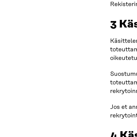
Rekisteri
3 Kä
Käsittel
toteutta
oikeutetu
Suostumuk
toteuttam
rekrytoin
Jos et an
rekrytoin
4 Kä