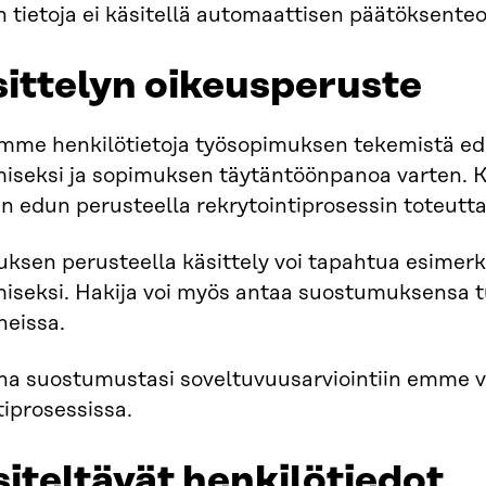
n tietoja ei käsitellä automaattisen päätöksenteo
sittelyn oikeusperuste
emme henkilötietoja työsopimuksen tekemistä ed
miseksi ja sopimuksen täytäntöönpanoa varten. 
n edun perusteella rekrytointiprosessin toteutt
sen perusteella käsittely voi tapahtua esimerki
iseksi. Hakija voi myös antaa suostumuksensa t
neissa.
na suostumustasi soveltuvuusarviointiin emme v
tiprosessissa.
siteltävät henkilötiedot