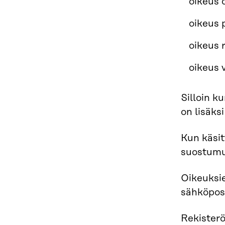
oikeus 
oikeus 
oikeus r
oikeus 
Silloin k
on lisäks
Kun käsit
suostumu
Oikeuksi
sähköpos
Rekisterö