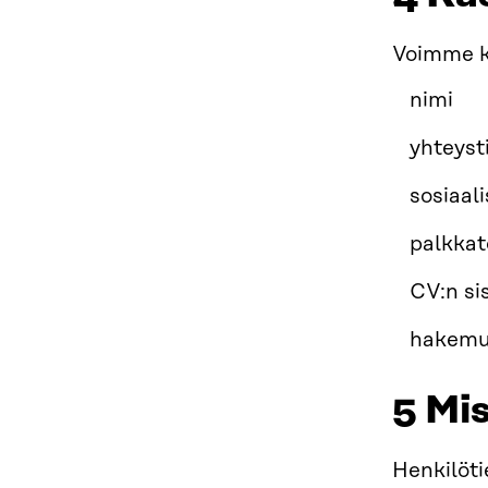
Voimme kä
nimi
yhteyst
sosiaal
palkkat
CV:n si
hakemuk
5 Mi
Henkilöti