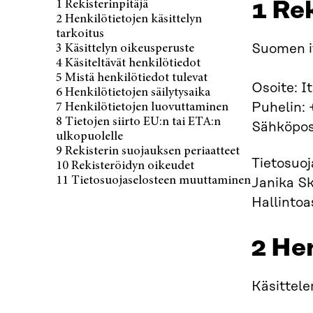
1 Rek
1 Rekisterinpitäjä
Julkaistu 10.06.2025
2 Henkilötietojen käsittelyn
tarkoitus
Suomen it
3 Käsittelyn oikeusperuste
4 Käsiteltävät henkilötiedot
5 Mistä henkilötiedot tulevat
Osoite: I
6 Henkilötietojen säilytysaika
Puhelin: 
7 Henkilötietojen luovuttaminen
8 Tietojen siirto EU:n tai ETA:n
Sähköpos
ulkopuolelle
9 Rekisterin suojauksen periaatteet
Tietosuoj
10 Rekisteröidyn oikeudet
11 Tietosuojaselosteen muuttaminen
Janika Sk
Hallintoa
2 Hen
Käsittele