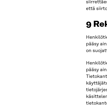
siirrettä
että siir
9 Re
Henkilötie
pääsy ain
on suojat
Henkilötie
pääsy ain
Tietokant
käyttäjät
tietojärj
käsittele
tietokant