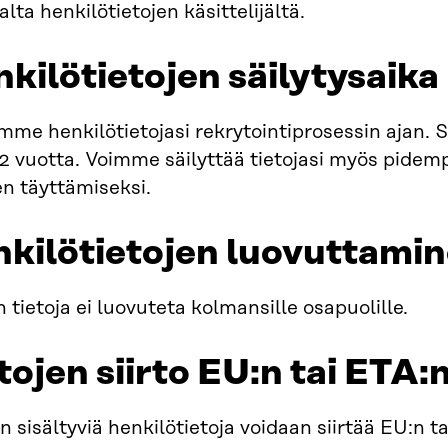
lta henkilötietojen käsittelijältä.
kilötietojen säilytysaika
mme henkilötietojasi rekrytointiprosessin ajan. 
2 vuotta. Voimme säilyttää tietojasi myös pidem
en täyttämiseksi.
nkilötietojen luovuttami
n tietoja ei luovuteta kolmansille osapuolille.
tojen siirto EU:n tai ETA:
in sisältyviä henkilötietoja voidaan siirtää EU:n t