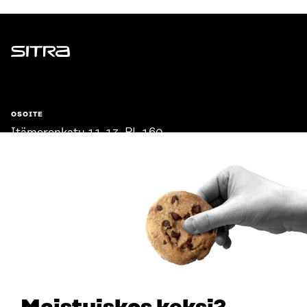
Sitra
OSOITE
Itämerenkatu 11-13, PL 160,
00181 Helsinki
Saapumisohjeet
Y-TUNNUS
0202132-3
PUHELIN
+358 294 618 991
SÄHKÖPOSTI
etunimi.sukunimi@sitra.fi
sitra@sitra.fi