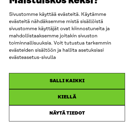
Maistuiskos keksi?
Sivustomme käyttää evästeitä. Käytämme
SITRA SOSIAALISESSA MEDIASSA
evästeitä nähdäksemme mistä sisällöistä
sivustomme käyttäjät ovat kiinnostuneita ja
LinkedIn
mahdollistaaksemme joitakin sivuston
Instagram
toiminnallisuuksia. Voit tutustua tarkemmin
YouTube
evästeiden sisältöön ja hallita asetuksiasi
evästeasetus-sivulla
Sitra 2025
SALLI KAIKKI
Tietosuoja
KIELLÄ
Evästeasetukset
Ilmoituskanava
NÄYTÄ TIEDOT
Saavutettavuusseloste
Asiakirjajulkisuus
Sitran digitaalinen viestintä ja verkkopalvelut