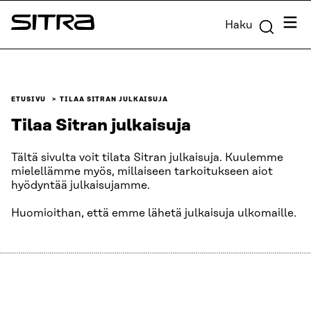
Siirry
Valik
Haku
suoraan
Sitra
sisältöön
↓
ETUSIVU
TILAA SITRAN JULKAISUJA
Tilaa Sitran julkaisuja
Tältä sivulta voit tilata Sitran julkaisuja. Kuulemme
mielellämme myös, millaiseen tarkoitukseen aiot
hyödyntää julkaisujamme.
Huomioithan, että emme lähetä julkaisuja ulkomaille.