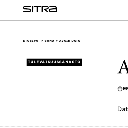
Siirry
Sitra
suoraan
sisältöön
↓
ETUSIVU
SANA
AVOIN DATA
A
TULEVAISUUSSANASTO
E
Dat