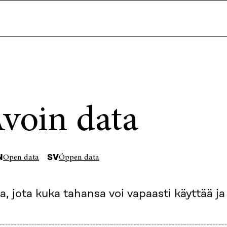
voin data
N
SV
Open data
Öppen data
a, jota kuka tahansa voi vapaasti käyttää ja 