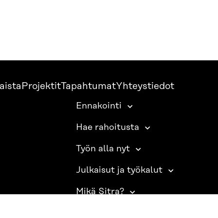
aista
Projektit
Tapahtumat
Yhteystiedot
Ennakointi
Hae rahoitusta
Työn alla nyt
Julkaisut ja työkalut
Mikä Sitra?