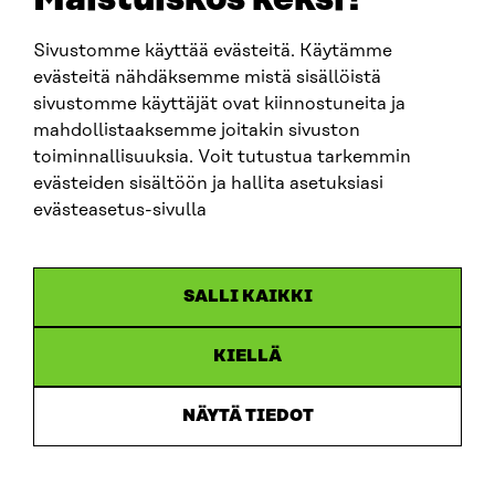
Sivustomme käyttää evästeitä. Käytämme
SITRA SOSIAALISESSA MEDIASSA
evästeitä nähdäksemme mistä sisällöistä
sivustomme käyttäjät ovat kiinnostuneita ja
LinkedIn
mahdollistaaksemme joitakin sivuston
Instagram
toiminnallisuuksia. Voit tutustua tarkemmin
YouTube
evästeiden sisältöön ja hallita asetuksiasi
evästeasetus-sivulla
Sitra 2025
SALLI KAIKKI
Tietosuoja
KIELLÄ
Evästeasetukset
Ilmoituskanava
NÄYTÄ TIEDOT
Saavutettavuusseloste
Asiakirjajulkisuus
Sitran digitaalinen viestintä ja verkkopalvelut