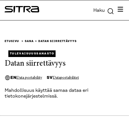
Siirry
Valik
Haku
suoraan
Sitra
sisältöön
↓
ETUSIVU
SANA
DATAN SIIRRETTÄVYYS
TULEVAISUUSSANASTO
Datan siirrettävyys
EN
SV
Data portability
Dataportabilitet
Mahdollisuus käyttää samaa dataa eri
tietokonejärjestelmissä.