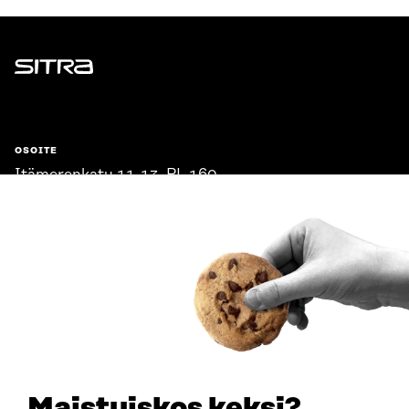
Sitra
OSOITE
Itämerenkatu 11-13, PL 160,
00181 Helsinki
Saapumisohjeet
Y-TUNNUS
0202132-3
PUHELIN
+358 294 618 991
SÄHKÖPOSTI
etunimi.sukunimi@sitra.fi
sitra@sitra.fi
Maistuiskos keksi?