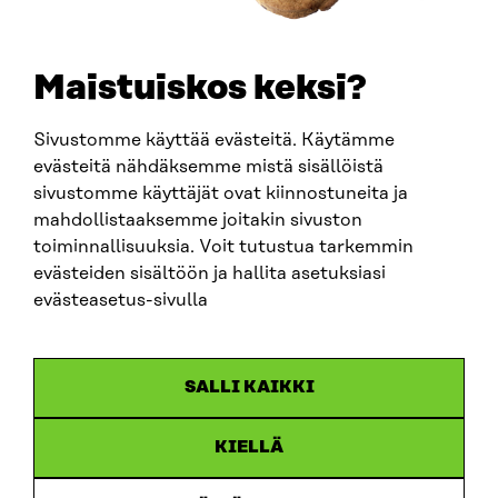
SÄHKÖPOSTI
etunimi.sukunimi@sitra.fi
sitra@sitra.fi
Maistuiskos keksi?
Sivustomme käyttää evästeitä. Käytämme
SITRA SOSIAALISESSA MEDIASSA
evästeitä nähdäksemme mistä sisällöistä
sivustomme käyttäjät ovat kiinnostuneita ja
LinkedIn
mahdollistaaksemme joitakin sivuston
Instagram
toiminnallisuuksia. Voit tutustua tarkemmin
YouTube
evästeiden sisältöön ja hallita asetuksiasi
evästeasetus-sivulla
Sitra 2025
SALLI KAIKKI
Tietosuoja
KIELLÄ
Evästeasetukset
Ilmoituskanava