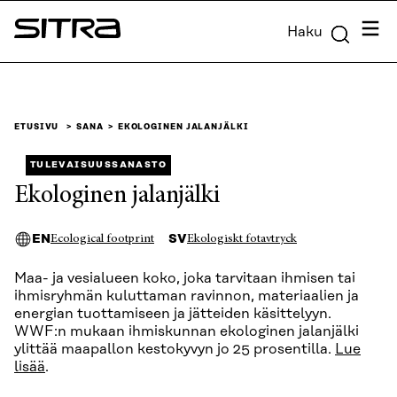
Siirry
Valik
Haku
suoraan
Sitra
sisältöön
↓
ETUSIVU
SANA
EKOLOGINEN JALANJÄLKI
TULEVAISUUSSANASTO
Ekologinen jalanjälki
EN
SV
Ecological footprint
Ekologiskt fotavtryck
Maa- ja vesialueen koko, joka tarvitaan ihmisen tai
ihmisryhmän kuluttaman ravinnon, materiaalien ja
energian tuottamiseen ja jätteiden käsittelyyn.
WWF:n mukaan ihmiskunnan ekologinen jalanjälki
ylittää maapallon kestokyvyn jo 25 prosentilla.
Lue
lisää
.