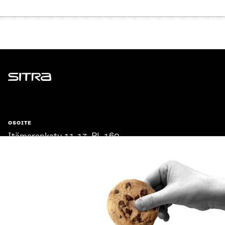
Sitra
OSOITE
Itämerenkatu 11-13, PL 160,
00181 Helsinki
Saapumisohjeet
Y-TUNNUS
0202132-3
PUHELIN
+358 294 618 991