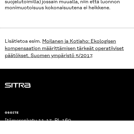
suojelutoimilla) jossain muualla, niin että luonnon
monimuotoisuus kokonaisuutena ei heikkene.
Lisätietoa esim.
Moilanen ja Kotiaho: Ekologisen
kompensaation määrittämisen tärkeät operatiiviset
päätökset. Suomen ympäristö 5/2017
.
Sitra
OSOITE
Itämerenkatu 11-13, PL 160,
00181 Helsinki