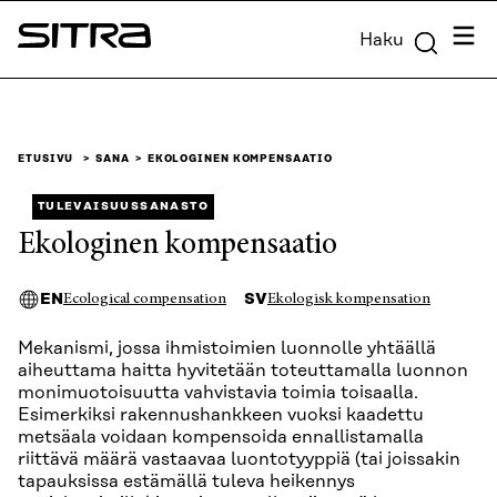
Siirry
Valik
Haku
suoraan
Sitra
sisältöön
↓
ETUSIVU
SANA
EKOLOGINEN KOMPENSAATIO
TULEVAISUUSSANASTO
Ekologinen kompensaatio
EN
SV
Ecological compensation
Ekologisk kompensation
Mekanismi, jossa ihmistoimien luonnolle yhtäällä
aiheuttama haitta hyvitetään toteuttamalla luonnon
monimuotoisuutta vahvistavia toimia toisaalla.
Esimerkiksi rakennushankkeen vuoksi kaadettu
metsäala voidaan kompensoida ennallistamalla
riittävä määrä vastaavaa luontotyyppiä (tai joissakin
tapauksissa estämällä tuleva heikennys