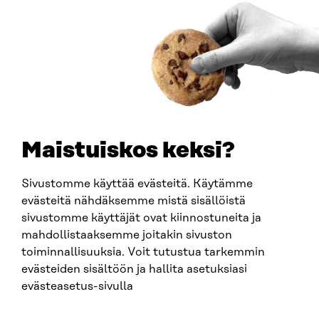
Saapumisohjeet
Y-TUNNUS
0202132-3
PUHELIN
+358 294 618 991
SÄHKÖPOSTI
etunimi.sukunimi@sitra.fi
sitra@sitra.fi
Maistuiskos keksi?
Sivustomme käyttää evästeitä. Käytämme
SITRA SOSIAALISESSA MEDIASSA
evästeitä nähdäksemme mistä sisällöistä
sivustomme käyttäjät ovat kiinnostuneita ja
LinkedIn
mahdollistaaksemme joitakin sivuston
Instagram
toiminnallisuuksia. Voit tutustua tarkemmin
YouTube
evästeiden sisältöön ja hallita asetuksiasi
evästeasetus-sivulla