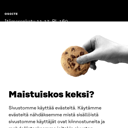
OSOITE
Itämerenkatu 11-13, PL 160,
00181 Helsinki
Saapumisohjeet
Y-TUNNUS
0202132-3
PUHELIN
+358 294 618 991
SÄHKÖPOSTI
etunimi.sukunimi@sitra.fi
sitra@sitra.fi
Maistuiskos keksi?
Sivustomme käyttää evästeitä. Käytämme
SITRA SOSIAALISESSA MEDIASSA
evästeitä nähdäksemme mistä sisällöistä
sivustomme käyttäjät ovat kiinnostuneita ja
LinkedIn