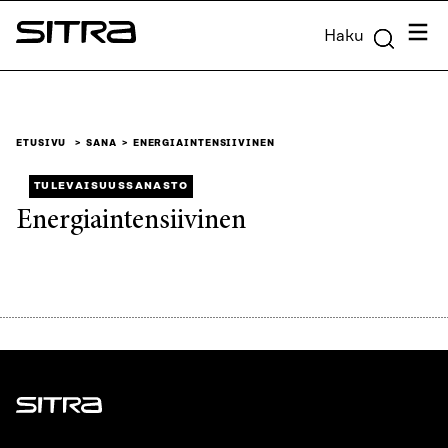
Siirry
Valik
Haku
suoraan
Sitra
sisältöön
↓
ETUSIVU
SANA
ENERGIAINTENSIIVINEN
TULEVAISUUSSANASTO
Energiaintensiivinen
Sitra