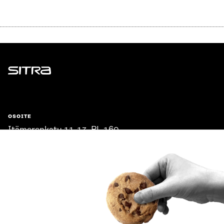
Sitra
OSOITE
Itämerenkatu 11-13, PL 160,
00181 Helsinki
Saapumisohjeet
Y-TUNNUS
0202132-3
PUHELIN
+358 294 618 991
SÄHKÖPOSTI