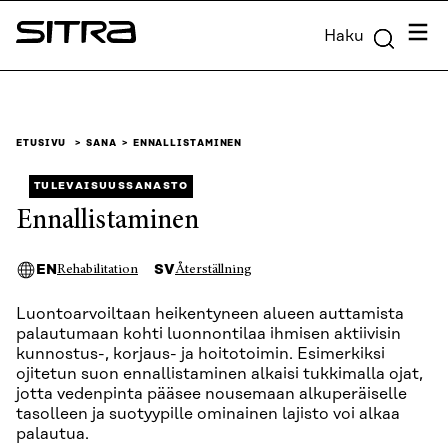
Siirry
Valik
Haku
suoraan
Sitra
sisältöön
↓
ETUSIVU
SANA
ENNALLISTAMINEN
TULEVAISUUSSANASTO
Ennallistaminen
EN
SV
Rehabilitation
Återställning
Luontoarvoiltaan heikentyneen alueen auttamista
palautumaan kohti luonnontilaa ihmisen aktiivisin
kunnostus-, korjaus- ja hoitotoimin. Esimerkiksi
ojitetun suon ennallistaminen alkaisi tukkimalla ojat,
jotta vedenpinta pääsee nousemaan alkuperäiselle
tasolleen ja suotyypille ominainen lajisto voi alkaa
palautua.