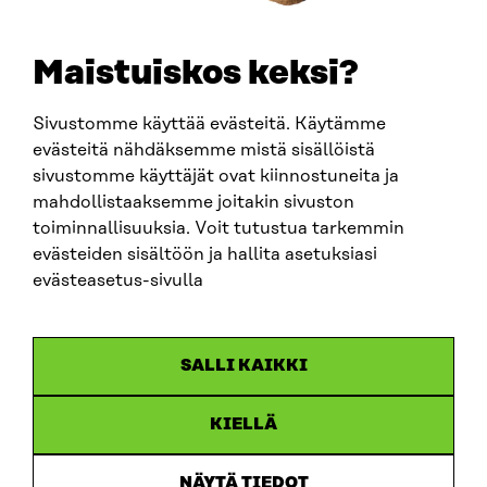
etunimi.sukunimi@sitra.fi
sitra@sitra.fi
Maistuiskos keksi?
Sivustomme käyttää evästeitä. Käytämme
SITRA SOSIAALISESSA MEDIASSA
evästeitä nähdäksemme mistä sisällöistä
sivustomme käyttäjät ovat kiinnostuneita ja
LinkedIn
mahdollistaaksemme joitakin sivuston
Instagram
toiminnallisuuksia. Voit tutustua tarkemmin
YouTube
evästeiden sisältöön ja hallita asetuksiasi
evästeasetus-sivulla
Sitra 2025
SALLI KAIKKI
Tietosuoja
KIELLÄ
Evästeasetukset
Ilmoituskanava
NÄYTÄ TIEDOT