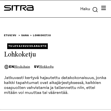
Siirry
Valik
Haku
suoraan
Sitra
sisältöön
↓
ETUSIVU
SANA
LOHKOKETJU
TULEVAISUUSSANASTO
Lohkoketju
EN
SV
Blockchain
Blokkedja
Jatkuvasti kertyvä hajautettu datakokonaisuus, jonka
kaikki tapahtumat ovat aikajärjestyksessä, kaikkien
osapuolten vahvistamia ja tallennettu niin, ettei
mitään voi muuttaa tai väärentää.