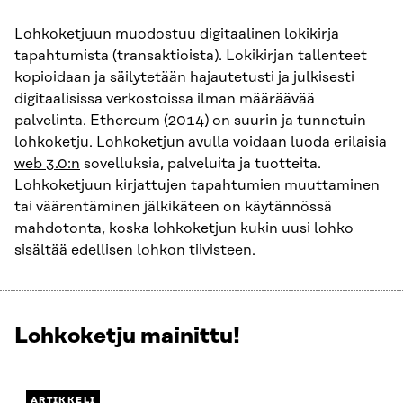
Lohkoketjuun muodostuu digitaalinen lokikirja
tapahtumista (transaktioista). Lokikirjan tallenteet
kopioidaan ja säilytetään hajautetusti ja julkisesti
digitaalisissa verkostoissa ilman määräävää
palvelinta. Ethereum (2014) on suurin ja tunnetuin
lohkoketju. Lohkoketjun avulla voidaan luoda erilaisia
web 3.0:n
sovelluksia, palveluita ja tuotteita.
Lohkoketjuun kirjattujen tapahtumien muuttaminen
tai väärentäminen jälkikäteen on käytännössä
mahdotonta, koska lohkoketjun kukin uusi lohko
sisältää edellisen lohkon tiivisteen.
Lohkoketju mainittu!
Näytetään
4
/
4.
ARTIKKELI