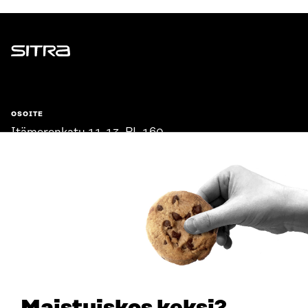
Sitra
OSOITE
Itämerenkatu 11-13, PL 160,
00181 Helsinki
Saapumisohjeet
Y-TUNNUS
0202132-3
PUHELIN
+358 294 618 991
SÄHKÖPOSTI
etunimi.sukunimi@sitra.fi
sitra@sitra.fi