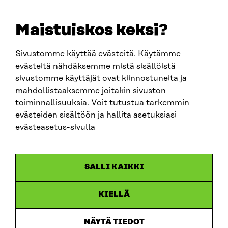
etunimi.sukunimi@sitra.fi
sitra@sitra.fi
Maistuiskos keksi?
Sivustomme käyttää evästeitä. Käytämme
SITRA SOSIAALISESSA MEDIASSA
evästeitä nähdäksemme mistä sisällöistä
sivustomme käyttäjät ovat kiinnostuneita ja
LinkedIn
mahdollistaaksemme joitakin sivuston
Instagram
toiminnallisuuksia. Voit tutustua tarkemmin
YouTube
evästeiden sisältöön ja hallita asetuksiasi
evästeasetus-sivulla
Sitra 2025
SALLI KAIKKI
Tietosuoja
KIELLÄ
Evästeasetukset
Ilmoituskanava
NÄYTÄ TIEDOT
Saavutettavuusseloste