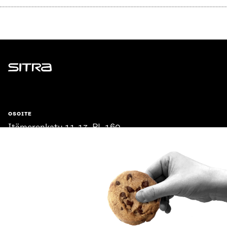
Sitra
OSOITE
Itämerenkatu 11-13, PL 160,
00181 Helsinki
Saapumisohjeet
Y-TUNNUS
0202132-3
PUHELIN
+358 294 618 991
SÄHKÖPOSTI