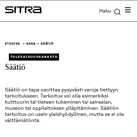
Siirry
Valik
Haku
suoraan
Sitra
sisältöön
↓
ETUSIVU
SANA
SÄÄTIÖ
TULEVAISUUSSANASTO
Säätiö
Säätiö on tapa osoittaa pysyvästi varoja tiettyyn
tarkoitukseen. Tarkoitus voi olla esimerkiksi
kulttuurin tai tieteen tukeminen tai sairaalan,
museon tai oppilaitoksen ylläpitäminen. Säätiön
tarkoitus on usein yleishyödyllinen, mutta se ei ole
välttämätöntä.