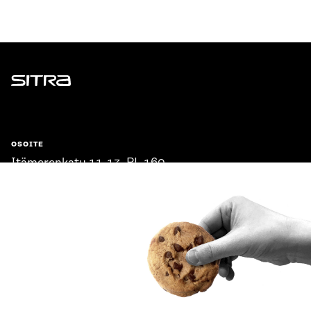
Sitra
OSOITE
Itämerenkatu 11-13, PL 160,
00181 Helsinki
Saapumisohjeet
Y-TUNNUS
0202132-3
PUHELIN
+358 294 618 991
SÄHKÖPOSTI
etunimi.sukunimi@sitra.fi