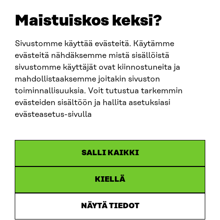
sitra@sitra.fi
Maistuiskos keksi?
Sivustomme käyttää evästeitä. Käytämme
SITRA SOSIAALISESSA MEDIASSA
evästeitä nähdäksemme mistä sisällöistä
sivustomme käyttäjät ovat kiinnostuneita ja
LinkedIn
mahdollistaaksemme joitakin sivuston
Instagram
toiminnallisuuksia. Voit tutustua tarkemmin
YouTube
evästeiden sisältöön ja hallita asetuksiasi
evästeasetus-sivulla
Sitra 2025
SALLI KAIKKI
Tietosuoja
KIELLÄ
Evästeasetukset
Ilmoituskanava
NÄYTÄ TIEDOT
Saavutettavuusseloste