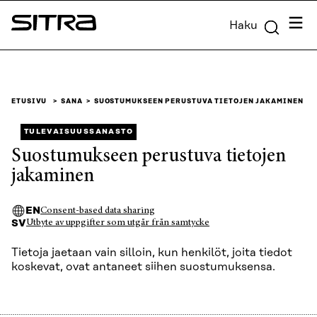
Siirry
Valik
Haku
suoraan
Sitra
sisältöön
↓
ETUSIVU
SANA
SUOSTUMUKSEEN PERUSTUVA TIETOJEN JAKAMINEN
TULEVAISUUSSANASTO
Suostumukseen perustuva tietojen
jakaminen
EN
Consent-based data sharing
SV
Utbyte av uppgifter som utgår från samtycke
Tietoja jaetaan vain silloin, kun henkilöt, joita tiedot
koskevat, ovat antaneet siihen suostumuksensa.