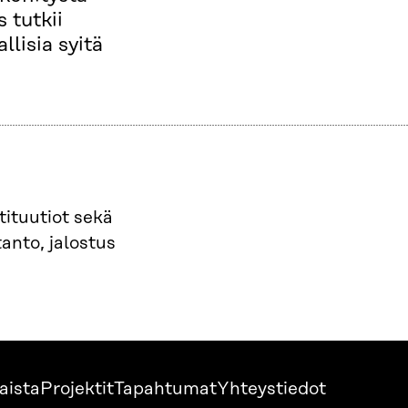
 tutkii
llisia syitä
ituutiot sekä
anto, jalostus
aista
Projektit
Tapahtumat
Yhteystiedot