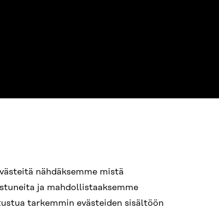
evästeitä nähdäksemme mistä
94 618 991
nostuneita ja mahdollistaaksemme
STI
tutustua tarkemmin evästeiden sisältöön
i.sukunimi@sitra.fi