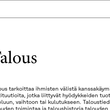
alous
ous tarkoittaa ihmisten välistä kanssakäymi
tituutioita, jotka liittyvät hyödykkeiden tu
eluun, vaihtoon tai kulutukseen. Taloustied
ouden toimintaa ja taloushistoria talouden