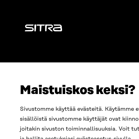
Sitra
Maistuiskos keksi?
OSOITE
PUHELIN
Sivustomme käyttää evästeitä. Käytämme 
Itämerenkatu 11-13, PL 160,
+358 2
sisällöistä sivustomme käyttäjät ovat kiin
00181 Helsinki
SÄHKÖPO
joitakin sivuston toiminnallisuuksia. Voit 
Saapumisohjeet
etunim
Y-TUNNUS