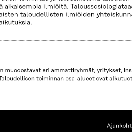
ä aikaisempia ilmiöitä. Taloussosiologiataas
laisten taloudellisten ilmiöiden yhteiskunna
vaikutuksia.
 muodostavat eri ammattiryhmät, yritykset, inst
Taloudellisen toiminnan osa-alueet ovat alkutuot
Ajankoht