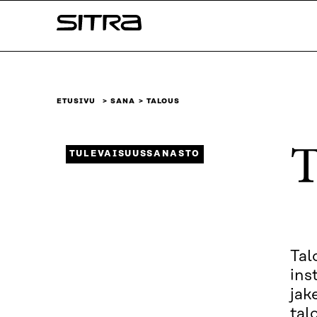
Siirry
Sitra
suoraan
sisältöön
↓
ETUSIVU
SANA
TALOUS
T
TULEVAISUUSSANASTO
Tal
ins
jak
tal