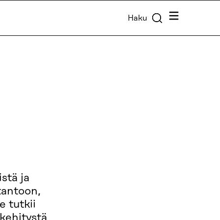
Valikko
Haku
stä ja
otantoon,
e tutkii
 kehitystä