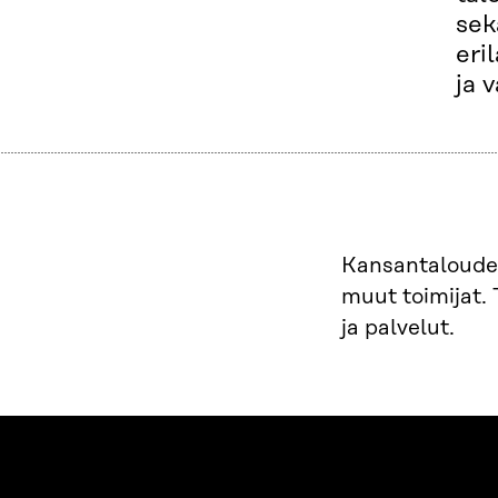
sek
eri
ja 
Kansantalouden
muut toimijat. 
ja palvelut.