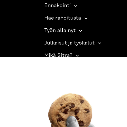
Ennakointi
Hae rahoitusta
Työn alla nyt
Julkaisut ja työkalut
Mikä Sitra?
SITRA SOSIAALISESSA MEDIASSA
LinkedIn
Instagram
YouTube