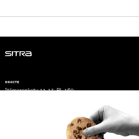
Sitra
OSOITE
Itämerenkatu 11-13, PL 160,
00181 Helsinki
Saapumisohjeet
Y-TUNNUS
0202132-3
PUHELIN