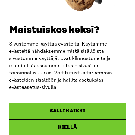
+358 294 618 991
SÄHKÖPOSTI
etunimi.sukunimi@sitra.fi
sitra@sitra.fi
Maistuiskos keksi?
Sivustomme käyttää evästeitä. Käytämme
SITRA SOSIAALISESSA MEDIASSA
evästeitä nähdäksemme mistä sisällöistä
sivustomme käyttäjät ovat kiinnostuneita ja
LinkedIn
mahdollistaaksemme joitakin sivuston
Instagram
toiminnallisuuksia. Voit tutustua tarkemmin
YouTube
evästeiden sisältöön ja hallita asetuksiasi
evästeasetus-sivulla
Sitra 2025
SALLI KAIKKI
Tietosuoja
KIELLÄ
Evästeasetukset