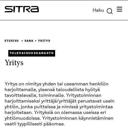
Siirry
Valik
Haku
suoraan
Sitra
sisältöön
↓
ETUSIVU
SANA
YRITYS
TULEVAISUUSSANASTO
Yritys
Yritys on nimitys yhden tai useamman henkilön
harjoittamalle, yleensä taloudellista hyötyä
tavoittelevalle, toiminnalle. Yritystoiminnan
harjoittamiseksi yrittäjä/yrittäjät perustavat usein
yhtiön, jonka puitteissa ja nimissä yritystoimintaa
harjoitetaan. Yrityksiä on olemassa useissa eri
yhtiömuodoissa. Yritystoiminnan käynnistäminen
vaatii tyypillisesti pääomaa.