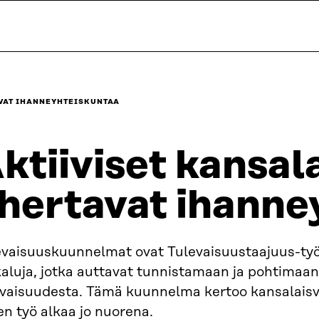
AVAT IHANNEYHTEISKUNTAA
ktiiviset kansal
hertavat ihanne
evaisuuskuunnelmat ovat Tulevaisuustaajuus-ty
aluja, jotka auttavat tunnistamaan ja pohtimaan
evaisuudesta. Tämä kuunnelma kertoo kansalaisva
en työ alkaa jo nuorena.