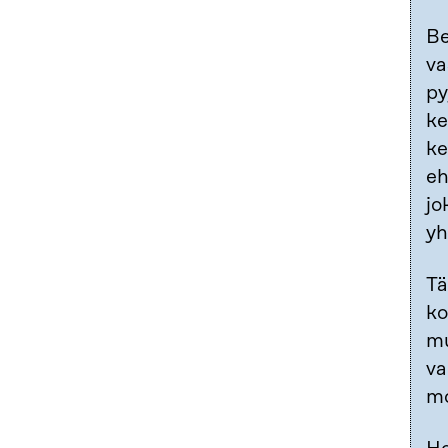
Be
va
py
ke
ke
eh
jo
yh
Tä
ko
mu
va
mo