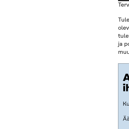
Terv
Tule
ole
tul
ja 
muu
A
i
Ku
Ää