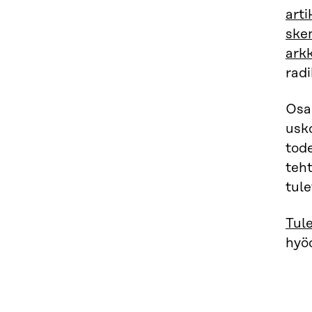
arti
sken
arkk
radi
Osa 
usko
tod
teht
tule
Tul
hyö