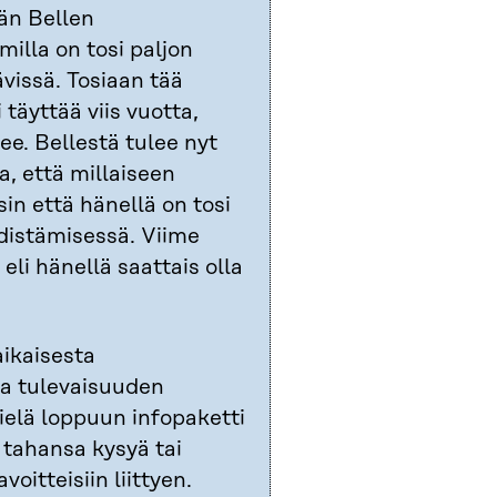
hän Bellen
illa on tosi paljon
vissä. Tosiaan tää
täyttää viis vuotta,
ee. Bellestä tulee nyt
a, että millaiseen
sin että hänellä on tosi
distämisessä. Viime
eli hänellä saattais olla
aikaisesta
hua tulevaisuuden
ielä loppuun infopaketti
 tahansa kysyä tai
oitteisiin liittyen.