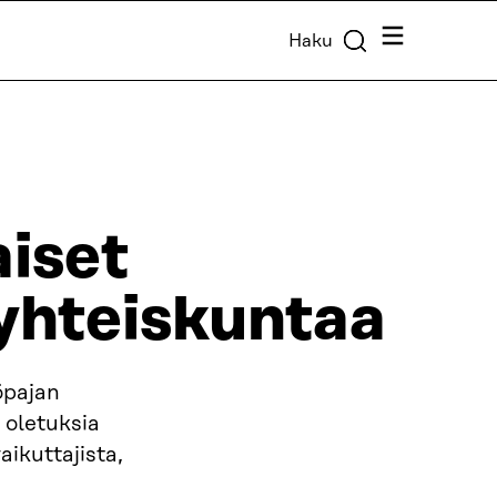
Valikko
Haku
aiset
yhteiskuntaa
öpajan
 oletuksia
ikuttajista,