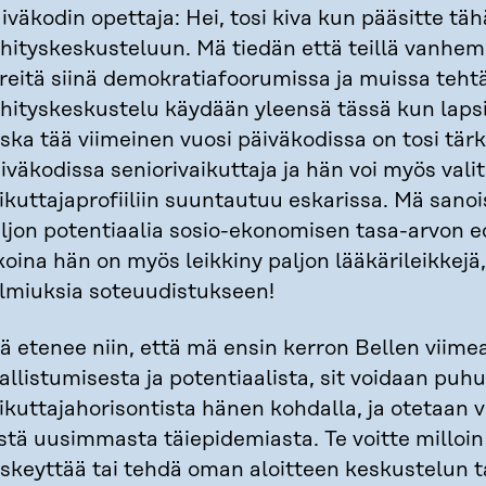
iväkodin opettaja: Hei, tosi kiva kun pääsitte tä
hityskeskusteluun. Mä tiedän että teillä vanhemm
ireitä siinä demokratiafoorumissa ja muissa tehtä
hityskeskustelu käydään yleensä tässä kun lapsi 
ska tää viimeinen vuosi päiväkodissa on tosi tärk
iväkodissa seniorivaikuttaja ja hän voi myös valit
ikuttajaprofiiliin suuntautuu eskarissa. Mä sanoi
ljon potentiaalia sosio-ekonomisen tasa-arvon e
koina hän on myös leikkiny paljon lääkärileikkejä, 
lmiuksia soteuudistukseen!
ä etenee niin, että mä ensin kerron Bellen viime
allistumisesta ja potentiaalista, sit voidaan pu
ikuttajahorisontista hänen kohdalla, ja otetaan v
stä uusimmasta täiepidemiasta. Te voitte milloin
skeyttää tai tehdä oman aloitteen keskustelun tav