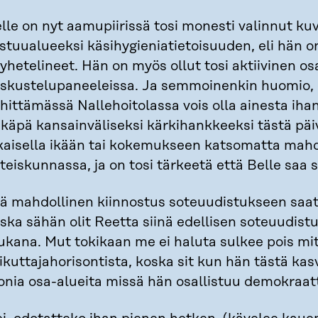
lle on nyt aamupiirissä tosi monesti valinnut kuv
stuualueeksi käsihygieniatietoisuuden, eli hän o
yhetelineet. Hän on myös ollut tosi aktiivinen osa
skustelupaneeleissa. Ja semmoinenkin huomio, 
hittämässä Nallehoitolassa vois olla ainesta iha
käpä kansainväliseksi kärkihankkeeksi tästä päi
kaisella ikään tai kokemukseen katsomatta mahd
teiskunnassa, ja on tosi tärkeetä että Belle saa
ä mahdollinen kiinnostus soteuudistukseen saatt
ska sähän olit Reetta siinä edellisen soteuudist
kana. Mut tokikaan me ei haluta sulkee pois mi
ikuttajahorisontista, koska sit kun hän tästä kasv
nia osa-alueita missä hän osallistuu demokraat