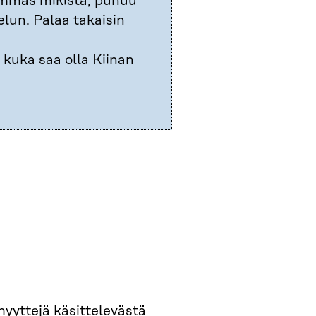
emmas mikistä, puhuu
elun. Palaa takaisin
 kuka saa olla Kiinan
yyttejä käsittelevästä