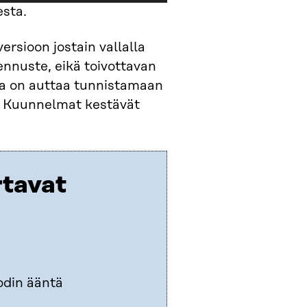
ylös
esta.
ja
alas
rsioon jostain vallalla
säädät
nnuste, eikä toivottavan
äänenvoimakkuutta
a on auttaa tunnistamaan
suuremmaksi
. Kuunnelmat kestävät
ja
pienemmäksi.
rtavat
odin ääntä