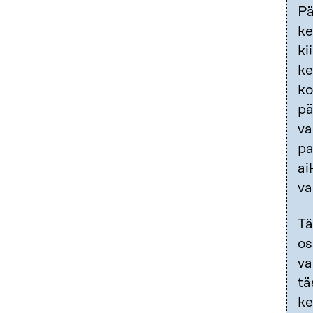
Pä
ke
ki
ke
ko
pä
va
pa
ai
va
Tä
os
va
tä
ke