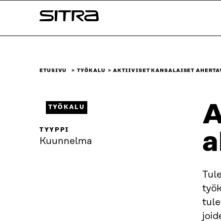
Siirry
Sitra
suoraan
sisältöön
↓
ETUSIVU
TYÖKALU
AKTIIVISET KANSALAISET AHERT
A
TYÖKALU
TYYPPI
a
Kuunnelma
Tul
työk
tul
joid