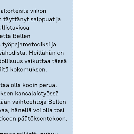
akorteista viikon
n täyttänyt saippuat ja
llistavissa
että Bellen
n työpajametodiksi ja
väkodista. Meillähän on
ollisuus vaikuttaa tässä
 siitä kokemuksen.
aa olla kodin perua,
uksen kansalaistyössä
tään vaihtoehtoja Bellen
aa, hänellä voi olla tosi
tiseen päätöksentekoon.