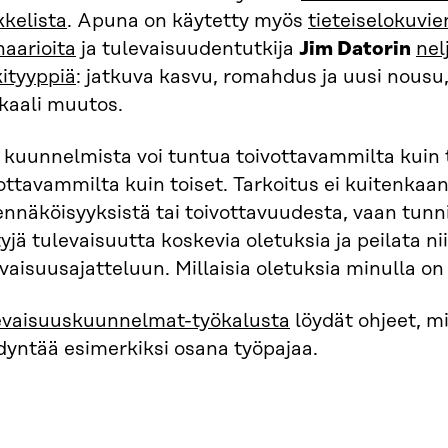
kkelista
. Apuna on käytetty myös
tieteiselokuvie
aarioita
ja tulevaisuudentutkija
Jim Datorin
nel
ityyppiä
: jatkuva kasvu, romahdus ja uusi nousu,
kaali muutos.
kuunnelmista voi tuntua toivottavammilta kuin t
ttavammilta kuin toiset. Tarkoitus ei kuitenkaan 
ennäköisyyksistä tai toivottavuudesta, vaan tun
yjä tulevaisuutta koskevia oletuksia ja peilata n
vaisuusajatteluun. Millaisia oletuksia minulla o
evaisuuskuunnelmat-työkalusta
löydät ohjeet, m
dyntää esimerkiksi osana työpajaa.