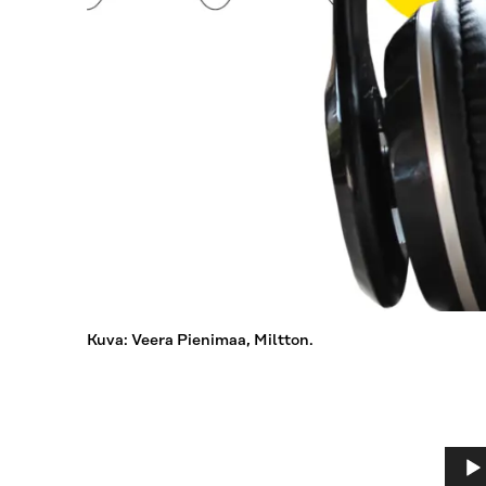
Kuva: Veera Pienimaa, Miltton.
Ääni