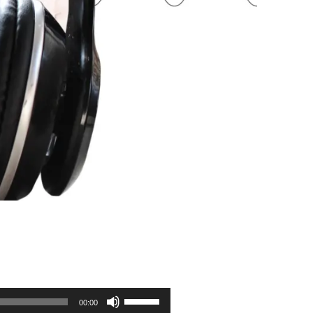
Nuolinäppäimillä
00:00