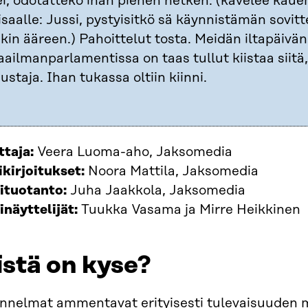
i, odotatteko ihan pienen hetken. (kävelee kau
isaalle: Jussi, pystyisitkö sä käynnistämän sovitt
kin ääreen.) Pahoittelut tosta. Meidän iltapäivän
ailmanparlamentissa on taas tullut kiistaa siitä,
ustaja. Ihan tukassa oltiin kiinni.
ttaja:
Veera Luoma-aho, Jaksomedia
kirjoitukset:
Noora Mattila, Jaksomedia
ituotanto:
Juha Jaakkola, Jaksomedia
näyttelijät:
Tuukka Vasama ja Mirre Heikkinen
stä on kyse?
nnelmat ammentavat erityisesti
tulevaisuuden m