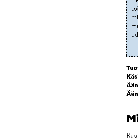
He
to
mi
ma
ed
Tuo
Käsi
Ään
Ääni
Mi
Kuu