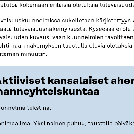
etuloa kokemaan erilaisia oletuksia tulevaisuud
vaisuuskuunnelmissa sukelletaan kärjistettyyn ve
vasta tulevaisuusnäkemyksestä. Kyseessä ei ole e
evaisuuden kuvaus, vaan kuunnelmien tavoitteen
pohtimaan näkemyksen taustalla olevia oletuksia
taman minuutin.
ktiiviset kansalaiset ahe
hanneyhteiskuntaa
unnelma tekstinä:
nimaailma: Yksi nainen puhuu, taustalla päiväk