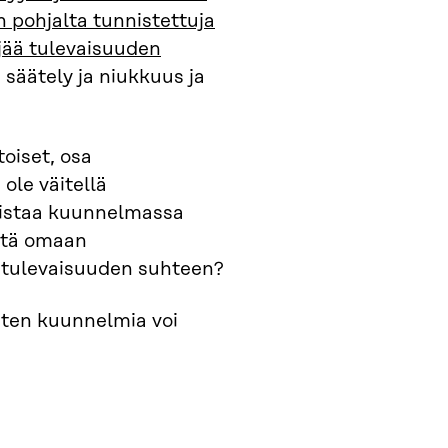
n pohjalta tunnistettuja
jää tulevaisuuden
 säätely ja niukkuus ja
oiset, osa
ole väitellä
nistaa kuunnelmassa
iitä omaan
n tulevaisuuden suhteen?
iten kuunnelmia voi