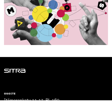
Sitra
OSOITE
Itämerenkatu 11-13, PL 160,
00181 Helsinki