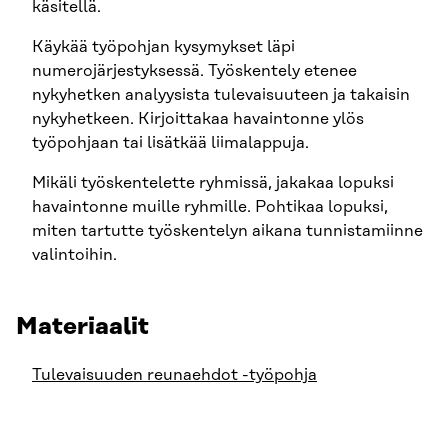
käsitellä.
Käykää työpohjan kysymykset läpi
numerojärjestyksessä. Työskentely etenee
nykyhetken analyysista tulevaisuuteen ja takaisin
nykyhetkeen. Kirjoittakaa havaintonne ylös
työpohjaan tai lisätkää liimalappuja.
Mikäli työskentelette ryhmissä, jakakaa lopuksi
havaintonne muille ryhmille. Pohtikaa lopuksi,
miten tartutte työskentelyn aikana tunnistamiinne
valintoihin.
Materiaalit
Tulevaisuuden reunaehdot -työpohja