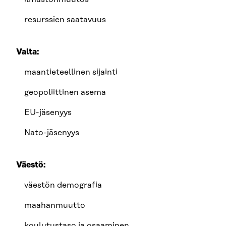
resurssien saatavuus
Valta:
maantieteellinen sijainti
geopoliittinen asema
EU-jäsenyys
Nato-jäsenyys
Väestö:
väestön demografia
maahanmuutto
koulutustaso ja osaaminen