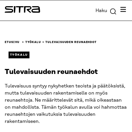
Siirry
Valik
Haku
suoraan
Sitra
sisältöön
↓
ETUSIVU
TYÖKALU
TULEVAISUUDEN REUNAEHDOT
TYÖKALU
Tulevaisuuden reunaehdot
Tulevaisuus syntyy nykyhetken teoista ja päätöksistä,
mutta tulevaisuuden rakentamiselle on myös
reunaehtoja. Ne määrittelevät sitä, mikä oikeastaan
on mahdollista. Tämän työkalun avulla voi hahmottaa
reunaehtojen vaikutuksia tulevaisuuden
rakentamiseen.