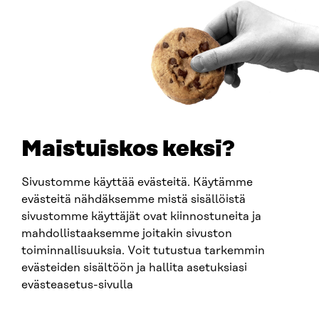
Saapumisohjeet
Y-TUNNUS
0202132-3
PUHELIN
+358 294 618 991
SÄHKÖPOSTI
etunimi.sukunimi@sitra.fi
sitra@sitra.fi
Maistuiskos keksi?
Sivustomme käyttää evästeitä. Käytämme
SITRA SOSIAALISESSA MEDIASSA
evästeitä nähdäksemme mistä sisällöistä
sivustomme käyttäjät ovat kiinnostuneita ja
LinkedIn
mahdollistaaksemme joitakin sivuston
Instagram
toiminnallisuuksia. Voit tutustua tarkemmin
YouTube
evästeiden sisältöön ja hallita asetuksiasi
evästeasetus-sivulla