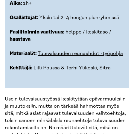
Aika:
1h+
Osallistujat:
Yksin tai 2–4 hengen pienryhmissä
Fasilitoinnin vaativuus:
helppo / keskitaso /
haastava
Materiaalit:
Tulevaisuuden reunaehdot -työpohja
Kehittäjä:
Lilli Poussa & Terhi Ylikoski, Sitra
Usein tulevaisuustyössä keskitytään epävarmuuksiin
ja muutoksiin, mutta on tärkeää hahmottaa myös
sitä, mitkä asiat rajaavat tulevaisuuden vaihtoehtoja,
toisin sanoen minkälaisia reunaehtoja tulevaisuuden
rakentamiselle on. Ne määrittelevät sitä, mikä on