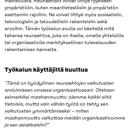
mahdollista. Reunaehdot voivat liittyä fyysiseen
ympäristöön, kuten maantieteellisiin ja ympäristön
asettamiin rajoihin. Ne voivat liittyä myös sosiaalisiin,
teknologisiin ja taloudellisiin rakenteisiin sekä
arvoihin. Tämän työkalun avulla voi käsitellä mitä
tahansa reunaehtoa, joka on itselle, omalle yhteisölle
tai organisaatiolle merkityksellinen tulevaisuuden
rakentamisen kannalta.
Työkalun käyttäjiltä kuultua
”Tämä on hyödyllinen reunaehtojen vaikutusten
arvioimiseen omassa organisaatiossani. Otetaan
esimerkiksi maahanmuutto: olemme kaikki siitä
tietoisia, mutta vain vähän työtä on tehty sen
vaikutusten ymmärtämiseksi – miten
maahanmuutto vaikuttaa meidän organisaatioomme
ja sen asiakkaisiin?”