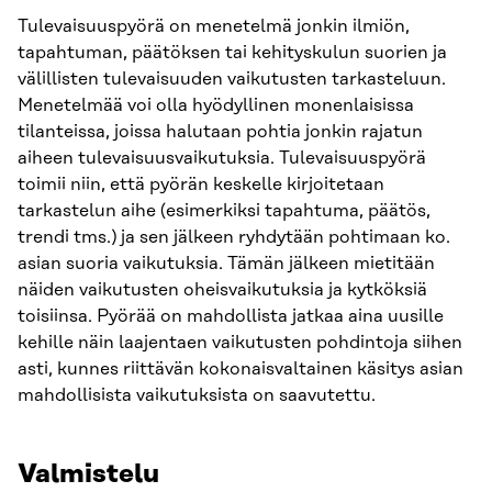
Tulevaisuuspyörä on menetelmä jonkin ilmiön,
tapahtuman, päätöksen tai kehityskulun suorien ja
välillisten tulevaisuuden vaikutusten tarkasteluun.
Menetelmää voi olla hyödyllinen monenlaisissa
tilanteissa, joissa halutaan pohtia jonkin rajatun
aiheen tulevaisuusvaikutuksia. Tulevaisuuspyörä
toimii niin, että pyörän keskelle kirjoitetaan
tarkastelun aihe (esimerkiksi tapahtuma, päätös,
trendi tms.) ja sen jälkeen ryhdytään pohtimaan ko.
asian suoria vaikutuksia. Tämän jälkeen mietitään
näiden vaikutusten oheisvaikutuksia ja kytköksiä
toisiinsa. Pyörää on mahdollista jatkaa aina uusille
kehille näin laajentaen vaikutusten pohdintoja siihen
asti, kunnes riittävän kokonaisvaltainen käsitys asian
mahdollisista vaikutuksista on saavutettu.
Valmistelu