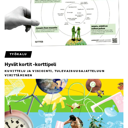
TYÖKALU
Hyvät kortit -korttipeli
KUVITTELU JA VISIOINTI, TULEVAISUUS­AJATTELUUN
VIRITTÄMINEN