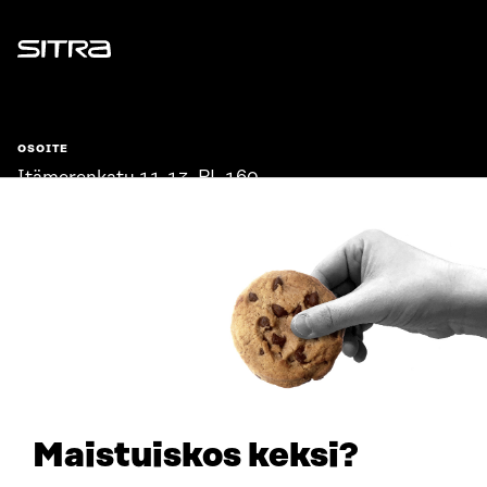
Sitra
OSOITE
Itämerenkatu 11-13, PL 160,
00181 Helsinki
Saapumisohjeet
Y-TUNNUS
0202132-3
PUHELIN
+358 294 618 991
SÄHKÖPOSTI
etunimi.sukunimi@sitra.fi
sitra@sitra.fi
Maistuiskos keksi?