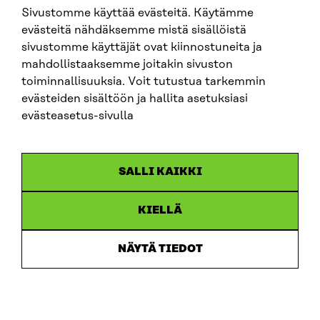
Sivustomme käyttää evästeitä. Käytämme
SITRA SOSIAALISESSA MEDIASSA
evästeitä nähdäksemme mistä sisällöistä
sivustomme käyttäjät ovat kiinnostuneita ja
LinkedIn
mahdollistaaksemme joitakin sivuston
Instagram
toiminnallisuuksia. Voit tutustua tarkemmin
YouTube
evästeiden sisältöön ja hallita asetuksiasi
evästeasetus-sivulla
Sitra 2025
SALLI KAIKKI
Tietosuoja
KIELLÄ
Evästeasetukset
Ilmoituskanava
NÄYTÄ TIEDOT
Saavutettavuusseloste
Asiakirjajulkisuus
Sitran digitaalinen viestintä ja verkkopalvelut