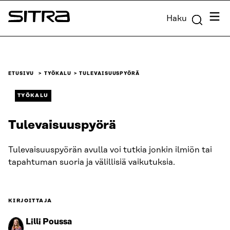
Siirry
Valik
Haku
suoraan
Sitra
sisältöön
↓
ETUSIVU
TYÖKALU
TULEVAISUUSPYÖRÄ
TYÖKALU
Tulevaisuuspyörä
Tulevaisuuspyörän avulla voi tutkia jonkin ilmiön tai
tapahtuman suoria ja välillisiä vaikutuksia.
KIRJOITTAJA
Lilli Poussa