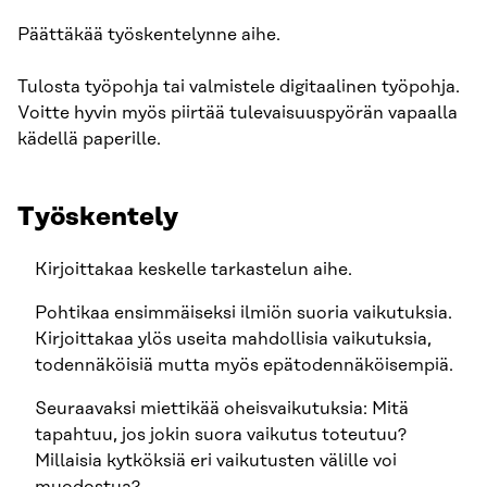
Päättäkää työskentelynne aihe.
Tulosta työpohja tai valmistele digitaalinen työpohja.
Voitte hyvin myös piirtää tulevaisuuspyörän vapaalla
kädellä paperille.
Työskentely
Kirjoittakaa keskelle tarkastelun aihe.
Pohtikaa ensimmäiseksi ilmiön suoria vaikutuksia.
Kirjoittakaa ylös useita mahdollisia vaikutuksia,
todennäköisiä mutta myös epätodennäköisempiä.
Seuraavaksi miettikää oheisvaikutuksia: Mitä
tapahtuu, jos jokin suora vaikutus toteutuu?
Millaisia kytköksiä eri vaikutusten välille voi
muodostua?