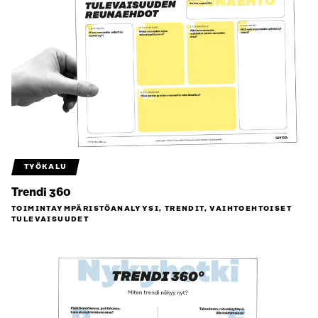
TYÖKALU
Trendi 360
TOIMINTAYMPÄRISTÖ­ANALYYSI, TRENDIT, VAIHTOEHTOISET
TULEVAISUUDET