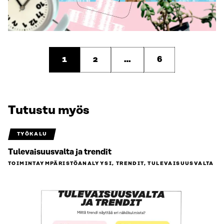
1
2
…
6
Tutustu myös
TYÖKALU
Tulevaisuusvalta ja trendit
TOIMINTAYMPÄRISTÖ­ANALYYSI, TRENDIT, TULEVAISUUSVALTA