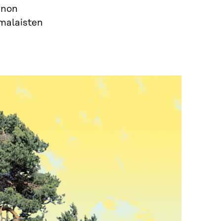
nnon
omalaisten