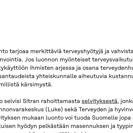
to tarjoaa merkittäviä terveyshyötyjä ja vahvis
nvointia. Jos luonnon myönteiset terveysvaikutuks
ykäyttöön ihmisten arjessa ja osana terveydenhuo
santaudeista yhteiskunnalle aiheutuvia kustannu
millistä kärsimystä.
o selvisi Sitran rahoittamasta
selvityksestä
, jon
nnonvarakeskus (Luke) sekä Terveyden ja hyvinvo
vityksen mukaan luonto voi tuoda Suomelle jopa 
tuisen hyödyn pelkästään masennuksen ja tyypin