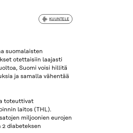
KUUNTELE
taa suomalaisten
et otettaisiin laajasti
ltoa, Suomi voisi hillitä
ksia ja samalla vähentää
ka toteuttivat
innin laitos (THL).
satojen miljoonien eurojen
 2 diabeteksen