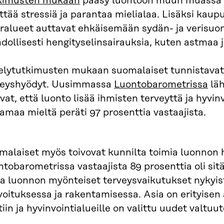
kimusten mukaan
pääsy luontoon muun muassa 
ittää stressiä ja parantaa mielialaa. Lisäksi kaup
eralueet auttavat ehkäisemään sydän- ja verisuon
ollisesti hengityselinsairauksia, kuten astmaa ja
elytutkimusten mukaan suomalaiset tunnistavat 
veyshyödyt. Uusimmassa
Luontobarometrissa
läh
vat, että luonto lisää ihmisten terveyttä ja hyvi
samaa mieltä peräti 97 prosenttia vastaajista.
malaiset myös toivovat kunnilta toimia luonnon 
tobarometrissa vastaajista 89 prosenttia oli sitä 
aa luonnon myönteiset terveysvaikutukset nyky
oituksessa ja rakentamisessa. Asia on erityisen
iin ja hyvinvointialueille on valittu uudet valtuut