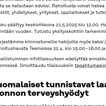
a se katsotaan eduksi. Rahoitusta voivat hakea j
estöt, yhdistykset, yritykset, oppilaitokset ja tut
ku päättyy keskiviikkona 21.5.2025 klo 12.00. H
intään vuoden. Tutustu yksityiskohtiin tarkemm
rjestämme kiinnostuneille hakijoille myös kaksi
hoitushausta Teamsissa 22.4. klo 15.00–16.00 ja
allistuminen infotilaisuuteen edellyttää ennakk
nnessä. Ilmoittaudu tilaisuuksiin
tapahtumasiv
omalaiset tunnistavat laa
uonnon terveyshyödyt