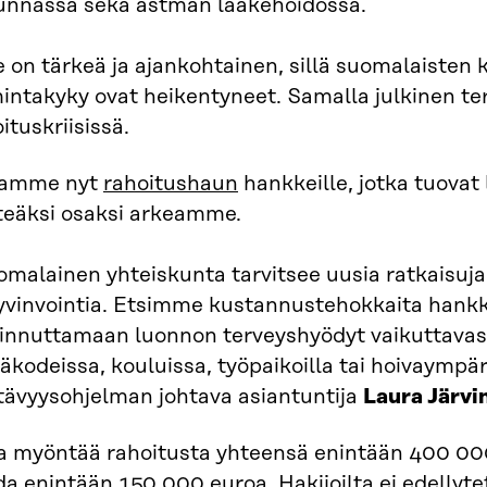
junnassa sekä astman lääkehoidossa.
 on tärkeä ja ajankohtainen, sillä suomalaisten 
mintakyky ovat heikentyneet. Samalla julkinen t
ituskriisissä.
amme nyt
rahoitushaun
hankkeille, jotka tuova
nteäksi osaksi arkeamme.
malainen yhteiskunta tarvitsee uusia ratkaisuja,
yvinvointia. Etsimme kustannustehokkaita hankke
iinnuttamaan luonnon terveyshyödyt vaikuttavast
äkodeissa, kouluissa, työpaikoilla tai hoivaympär
tävyysohjelman johtava asiantuntija
Laura Järvi
ra myöntää rahoitusta yhteensä enintään 400 000
a enintään 150 000 euroa. Hakijoilta ei edellyt