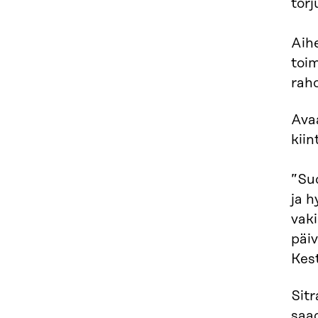
tor
Aihe
toi
raho
Ava
kii
”Suo
ja h
vak
päiv
Kes
Sit
saad