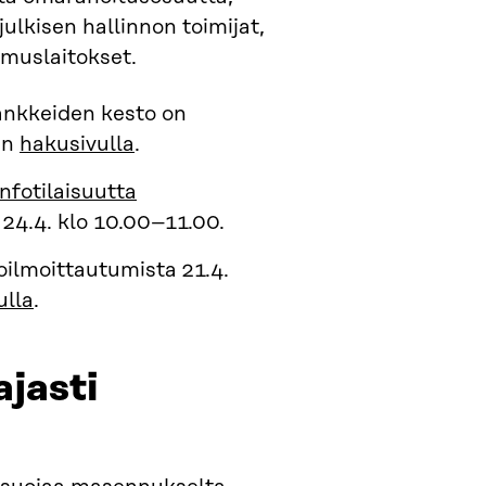
ulkisen hallinnon toimijat,
kimuslaitokset.
ankkeiden kesto on
in
hakusivulla
.
infotilaisuutta
 24.4. klo 10.00–11.00.
oilmoittautumista 21.4.
ulla
.
jasti