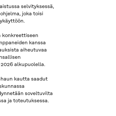
aistussa selvityksessä,
ohjelma, joka toisi
tykäyttöön.
 konkreettiseen
kumppaneiden kanssa
auksista aiheutuvaa
nsallisen
2026 alkupuolella.
ushaun kautta saadut
eiskunnassa
dynnetään soveltuvilta
sa ja toteutuksessa.