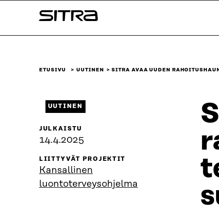
Siirry
Sitra
suoraan
sisältöön
↓
ETUSIVU
UUTINEN
SITRA AVAA UUDEN RAHOITUSHAU
S
UUTINEN
JULKAISTU
r
14.4.2025
t
LIITTYVÄT PROJEKTIT
Kansallinen
luontoterveysohjelma
s