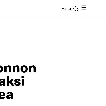
Valikko
Haku
uonnon
aksi
ea