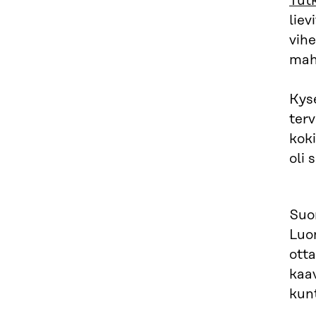
Tut
liev
vih
mahd
Kys
ter
koki
oli 
Suo
Luon
ott
kaav
kunt