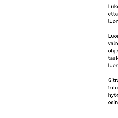
Luke
että
luo
Luo
val
ohj
taak
luo
Sitr
tulo
hyö
osi