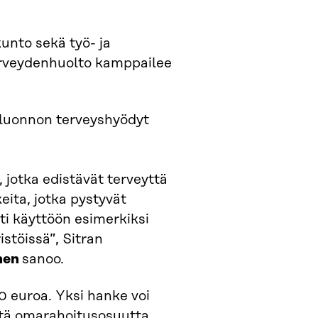
kunto sekä työ- ja
erveydenhuolto kamppailee
t luonnon terveyshyödyt
 jotka edistävät terveyttä
ita, jotka pystyvät
i käyttöön esimerkiksi
istöissä”, Sitran
nen
sanoo.
 euroa. Yksi hanke voi
etä omarahoitusosuutta,