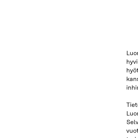
Luon
hyvi
hyöt
kan
inhi
Tiet
Luo
Sel
vuo