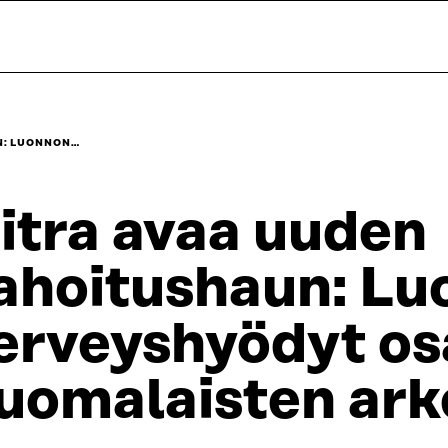
N: LUONNON…
itra avaa uuden
ahoitushaun: L
erveyshyödyt os
uomalaisten ark