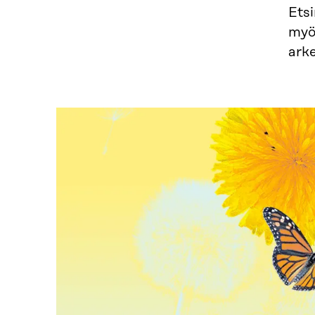
Ets
myö
arke