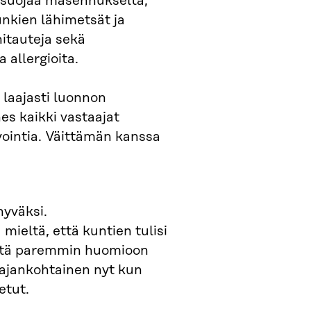
suojaa masennukselta,
unkien lähimetsät ja
itauteja sekä
 allergioita.
laajasti luonnon
es kaikki vastaajat
nvointia. Väittämän kanssa
hyväksi.
mieltä, että kuntien tulisi
istä paremmin huomioon
 ajankohtainen nyt kun
etut.