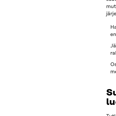
mutt
järj
Ha
en
Jä
ra
Os
me
Su
l