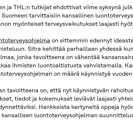
n ja THL:n tutkijat ehdottivat viime syksynä julk
 Suomeen tarvittaisiin kansallinen luontoterveys
nnon myönteiset terveysvaikutukset laajasti hyö
ntoterveysohjelma
on sittemmin edennyt ideasta
misteluun. Sitra kehittää parhaillaan yhdessä 
elmaa, jonka tavoitteena on vähentää kansansair
kaa ihmisten luontoaltistusta vahvistamalla. Ka
ntoterveysohjelman on määrä käynnistyä vuoden 
an tavoitteena on, että nyt käynnistyvän rahoit
kset, tiedot ja kokemukset leviävät laajasti yht
dynnettäviksi. Hankkeista kertyneitä oppeja hyö
n kansallisen luontoterveysohjelman suunnittelus