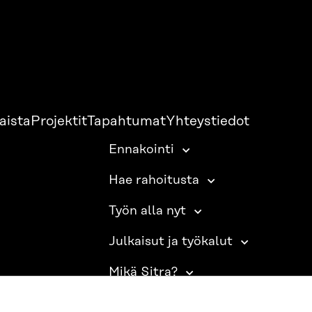
aista
Projektit
Tapahtumat
Yhteystiedot
Ennakointi
Hae rahoitusta
Työn alla nyt
Julkaisut ja työkalut
Mikä Sitra?