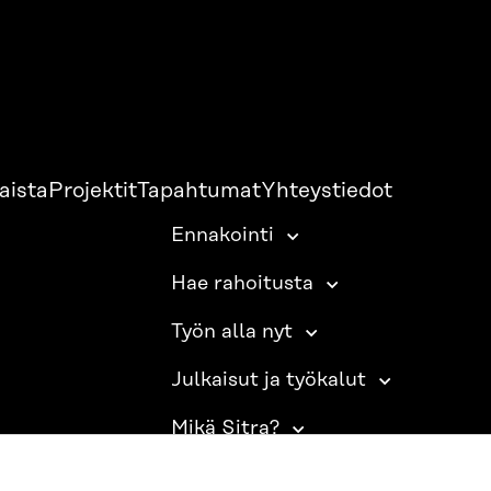
aista
Projektit
Tapahtumat
Yhteystiedot
Ennakointi
Hae rahoitusta
Työn alla nyt
Julkaisut ja työkalut
Mikä Sitra?