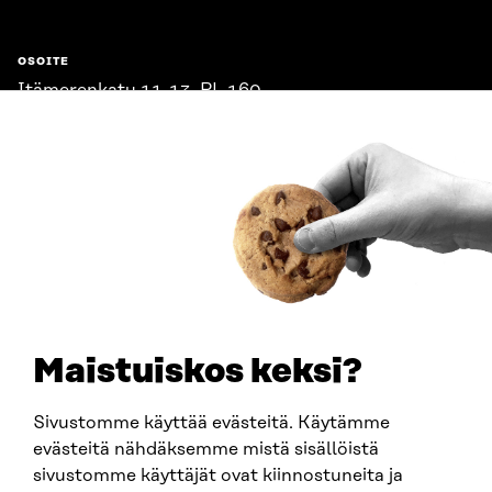
OSOITE
Itämerenkatu 11-13, PL 160,
00181 Helsinki
Saapumisohjeet
Y-TUNNUS
0202132-3
PUHELIN
+358 294 618 991
SÄHKÖPOSTI
etunimi.sukunimi@sitra.fi
sitra@sitra.fi
Maistuiskos keksi?
Sivustomme käyttää evästeitä. Käytämme
SITRA SOSIAALISESSA MEDIASSA
evästeitä nähdäksemme mistä sisällöistä
sivustomme käyttäjät ovat kiinnostuneita ja