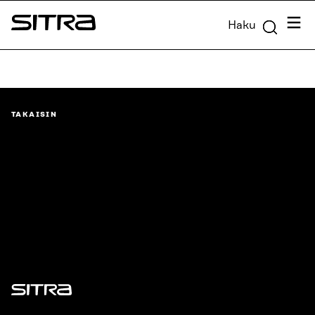
Siirry
Valik
Haku
suoraan
Sitra
sisältöön
↓
TAKAISIN
Sitra