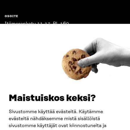
OSOITE
Itämerenkatu 11-13, PL 160,
00181 Helsinki
Saapumisohjeet
Y-TUNNUS
0202132-3
PUHELIN
+358 294 618 991
SÄHKÖPOSTI
etunimi.sukunimi@sitra.fi
sitra@sitra.fi
Maistuiskos keksi?
Sivustomme käyttää evästeitä. Käytämme
SITRA SOSIAALISESSA MEDIASSA
evästeitä nähdäksemme mistä sisällöistä
sivustomme käyttäjät ovat kiinnostuneita ja