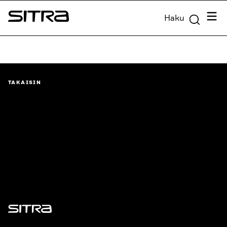
Siirry
Valik
Haku
suoraan
Sitra
sisältöön
↓
TAKAISIN
Sitra