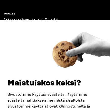
OSOITE
Itämerenkatu 11-13, PL 160,
00181 Helsinki
Saapumisohjeet
Y-TUNNUS
0202132-3
PUHELIN
+358 294 618 991
SÄHKÖPOSTI
etunimi.sukunimi@sitra.fi
sitra@sitra.fi
Maistuiskos keksi?
Sivustomme käyttää evästeitä. Käytämme
SITRA SOSIAALISESSA MEDIASSA
evästeitä nähdäksemme mistä sisällöistä
sivustomme käyttäjät ovat kiinnostuneita ja