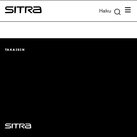
Siirry
Valik
Haku
suoraan
Sitra
sisältöön
↓
TAKAISIN
Sitra