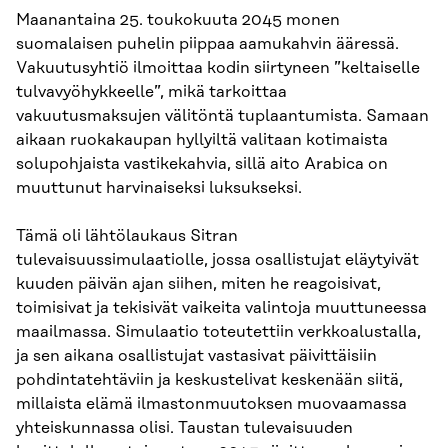
Maanantaina 25. toukokuuta 2045 monen
suomalaisen puhelin piippaa aamukahvin ääressä.
Vakuutusyhtiö ilmoittaa kodin siirtyneen ”keltaiselle
tulvavyöhykkeelle”, mikä tarkoittaa
vakuutusmaksujen välitöntä tuplaantumista. Samaan
aikaan ruokakaupan hyllyiltä valitaan kotimaista
solupohjaista vastikekahvia, sillä aito Arabica on
muuttunut harvinaiseksi luksukseksi.
Tämä oli lähtölaukaus Sitran
tulevaisuussimulaatiolle, jossa osallistujat eläytyivät
kuuden päivän ajan siihen, miten he reagoisivat,
toimisivat ja tekisivät vaikeita valintoja muuttuneessa
maailmassa. Simulaatio toteutettiin verkkoalustalla,
ja sen aikana osallistujat vastasivat päivittäisiin
pohdintatehtäviin ja keskustelivat keskenään siitä,
millaista elämä ilmastonmuutoksen muovaamassa
yhteiskunnassa olisi. Taustan tulevaisuuden