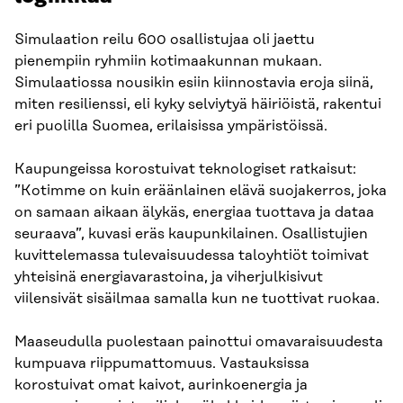
Simulaation reilu 600 osallistujaa oli jaettu
pienempiin ryhmiin kotimaakunnan mukaan.
Simulaatiossa nousikin esiin kiinnostavia eroja siinä,
miten resilienssi, eli kyky selviytyä häiriöistä, rakentui
eri puolilla Suomea, erilaisissa ympäristöissä.
Kaupungeissa korostuivat teknologiset ratkaisut:
”Kotimme on kuin eräänlainen elävä suojakerros, joka
on samaan aikaan älykäs, energiaa tuottava ja dataa
seuraava”, kuvasi eräs kaupunkilainen. Osallistujien
kuvittelemassa tulevaisuudessa taloyhtiöt toimivat
yhteisinä energiavarastoina, ja viherjulkisivut
viilensivät sisäilmaa samalla kun ne tuottivat ruokaa.
Maaseudulla puolestaan painottui omavaraisuudesta
kumpuava riippumattomuus. Vastauksissa
korostuivat omat kaivot, aurinkoenergia ja