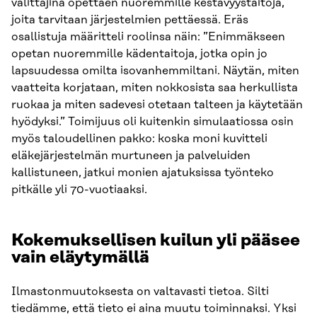
välittäjinä opettaen nuoremmille kestävyystaitoja,
joita tarvitaan järjestelmien pettäessä. Eräs
osallistuja määritteli roolinsa näin: ”Enimmäkseen
opetan nuoremmille kädentaitoja, jotka opin jo
lapsuudessa omilta isovanhemmiltani. Näytän, miten
vaatteita korjataan, miten nokkosista saa herkullista
ruokaa ja miten sadevesi otetaan talteen ja käytetään
hyödyksi.” Toimijuus oli kuitenkin simulaatiossa osin
myös taloudellinen pakko: koska moni kuvitteli
eläkejärjestelmän murtuneen ja palveluiden
kallistuneen, jatkui monien ajatuksissa työnteko
pitkälle yli 70-vuotiaaksi.
Kokemuksellisen kuilun yli pääsee
vain eläytymällä
Ilmastonmuutoksesta on valtavasti tietoa. Silti
tiedämme, että tieto ei aina muutu toiminnaksi. Yksi