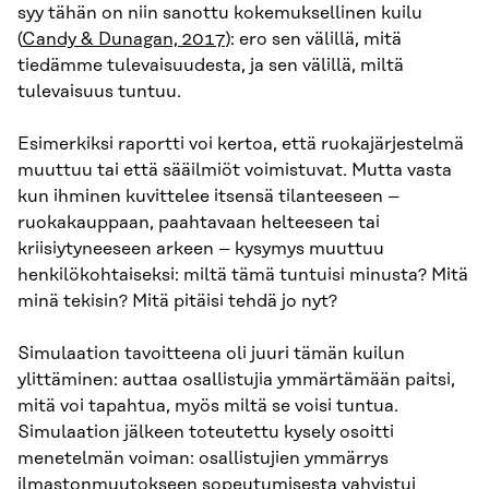
syy tähän on niin sanottu kokemuksellinen kuilu
(
Candy & Dunagan, 2017
): ero sen välillä, mitä
tiedämme tulevaisuudesta, ja sen välillä, miltä
tulevaisuus tuntuu.
Esimerkiksi raportti voi kertoa, että ruokajärjestelmä
muuttuu tai että sääilmiöt voimistuvat. Mutta vasta
kun ihminen kuvittelee itsensä tilanteeseen –
ruokakauppaan, paahtavaan helteeseen tai
kriisiytyneeseen arkeen – kysymys muuttuu
henkilökohtaiseksi: miltä tämä tuntuisi minusta? Mitä
minä tekisin? Mitä pitäisi tehdä jo nyt?
Simulaation tavoitteena oli juuri tämän kuilun
ylittäminen: auttaa osallistujia ymmärtämään paitsi,
mitä voi tapahtua, myös miltä se voisi tuntua.
Simulaation jälkeen toteutettu kysely osoitti
menetelmän voiman: osallistujien ymmärrys
ilmastonmuutokseen sopeutumisesta vahvistui