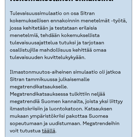
Tulevaisuussimulaatio on osa Sitran
kokemuksellisen ennakoinnin menetelmät -työtä,
jossa kehitetään ja testataan erilaisia
menetelmiä, tehdään kokemuksellista
tulevaisuusajattelua tutuksi ja tarjotaan
osallistujille mahdollisuus kehittää omaa
tulevaisuuden kuvittelukykyään.
Ilmastonmuutos-aiheinen simulaatio oli jatkoa
Sitran tammikuussa julkaisemalle
megatrendikatsaukselle.
Megatrendikatsauksessa tulkittiin neljää
megatrendiä Suomen kannalta, joista yksi liittyy
ilmastokriisiin ja luontokatoon. Katsauksen
mukaan ympäristökriisi pakottaa Suomea
sopeutumaan ja uudistumaan. Megatrendeihin
voit tutustua
täällä
.