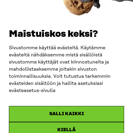
Maistuiskos keksi?
Sivustomme käyttää evästeitä. Käytämme
evästeitä nähdäksemme mistä sisällöistä
sivustomme käyttäjät ovat kiinnostuneita ja
Sitra
mahdollistaaksemme joitakin sivuston
toiminnallisuuksia. Voit tutustua tarkemmin
evästeiden sisältöön ja hallita asetuksiasi
OSOITE
evästeasetus-sivulla
Itämerenkatu 11-13, PL 160,
00181 Helsinki
Saapumisohjeet
SALLI KAIKKI
Y-TUNNUS
0202132-3
KIELLÄ