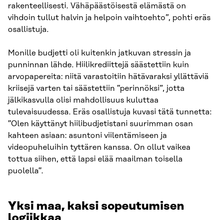
rakenteellisesti. Vähäpäästöisestä elämästä on
vihdoin tullut halvin ja helpoin vaihtoehto”, pohti eräs
osallistuja.
Monille budjetti oli kuitenkin jatkuvan stressin ja
punninnan lähde. Hiilikrediittejä säästettiin kuin
arvopapereita: niitä varastoitiin hätävaraksi yllättäviä
kriisejä varten tai säästettiin ”perinnöksi”, jotta
jälkikasvulla olisi mahdollisuus kuluttaa
tulevaisuudessa. Eräs osallistuja kuvasi tätä tunnetta:
”Olen käyttänyt hiilibudjetistani suurimman osan
kahteen asiaan: asuntoni viilentämiseen ja
videopuheluihin tyttären kanssa. On ollut vaikea
tottua siihen, että lapsi elää maailman toisella
puolella”.
Yksi maa, kaksi sopeutumisen
logiikkaa