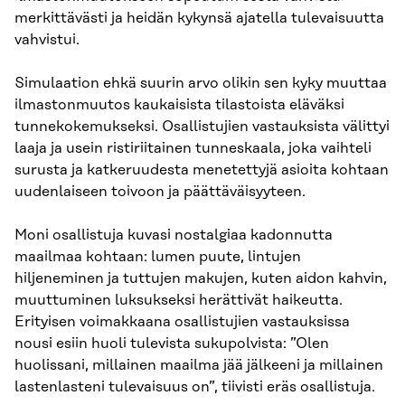
merkittävästi ja heidän kykynsä ajatella tulevaisuutta
vahvistui.
Simulaation ehkä suurin arvo olikin sen kyky muuttaa
ilmastonmuutos kaukaisista tilastoista eläväksi
tunnekokemukseksi. Osallistujien vastauksista välittyi
laaja ja usein ristiriitainen tunneskaala, joka vaihteli
surusta ja katkeruudesta menetettyjä asioita kohtaan
uudenlaiseen toivoon ja päättäväisyyteen.
Moni osallistuja kuvasi nostalgiaa kadonnutta
maailmaa kohtaan: lumen puute, lintujen
hiljeneminen ja tuttujen makujen, kuten aidon kahvin,
muuttuminen luksukseksi herättivät haikeutta.
Erityisen voimakkaana osallistujien vastauksissa
nousi esiin huoli tulevista sukupolvista: ”Olen
huolissani, millainen maailma jää jälkeeni ja millainen
lastenlasteni tulevaisuus on”, tiivisti eräs osallistuja.