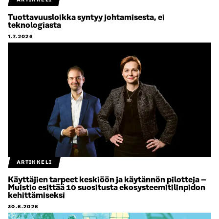
Tuottavuusloikka syntyy johtamisesta, ei
teknologiasta
1.7.2026
ARTIKKELI
Käyttäjien tarpeet keskiöön ja käytännön pilotteja –
Muistio esittää 10 suositusta ekosysteemitilinpidon
kehittämiseksi
30.6.2026