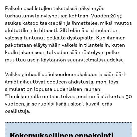
Paikoin osallistujien teksteissä näkyi myös
turhautumista nykyhetkeä kohtaan. Vuoden 2045
asukas katsoo taaksepäin ja ihmettelee, miksi muutos
aloitettiin niin hitaasti. Silti elämä ei simulaation
valossa tuntunut pelkältä dystopialta. Kun ihminen
pakotetaan eläytymään vaikeisiin tilanteisiin, kuten
kodin jakamiseen tai veden säännöstelyyn, pelko
muuttuu usein käytännön suunnitelmallisuudeksi.
Vaikka globaali epäoikeudenmukaisuus ja sään ääri-
ilmiöt aiheuttivat edelleen ahdistusta, moni löysi
simulaation lopussa uudenlaisen rauhan:
”Ihmiskunnalla on taas toivoa, ensimmäistä kertaa 30
vuoteen, ja se ruokkii lisää uskoa”, kuvaili eräs
osallistuja.
Kokemuksellinen ennakointi