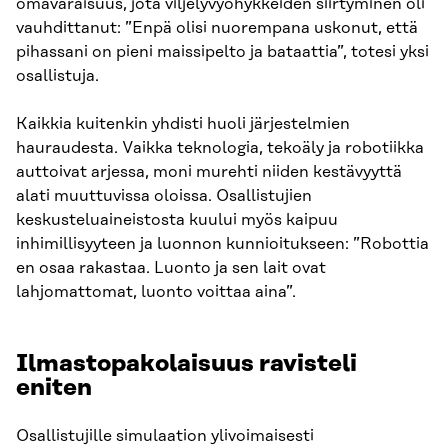
omavaraisuus, jota viljelyvyöhykkeiden siirtyminen oli
vauhdittanut: ”Enpä olisi nuorempana uskonut, että
pihassani on pieni maissipelto ja bataattia”, totesi yksi
osallistuja.
Kaikkia kuitenkin yhdisti huoli järjestelmien
hauraudesta. Vaikka teknologia, tekoäly ja robotiikka
auttoivat arjessa, moni murehti niiden kestävyyttä
alati muuttuvissa oloissa. Osallistujien
keskusteluaineistosta kuului myös kaipuu
inhimillisyyteen ja luonnon kunnioitukseen: ”Robottia
en osaa rakastaa. Luonto ja sen lait ovat
lahjomattomat, luonto voittaa aina”.
Ilmastopakolaisuus ravisteli
eniten
Osallistujille simulaation ylivoimaisesti