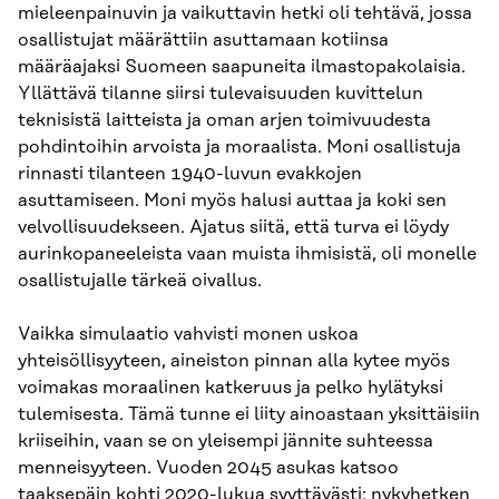
mieleenpainuvin ja vaikuttavin hetki oli tehtävä, jossa
osallistujat määrättiin asuttamaan kotiinsa
määräajaksi Suomeen saapuneita ilmastopakolaisia.
Yllättävä tilanne siirsi tulevaisuuden kuvittelun
teknisistä laitteista ja oman arjen toimivuudesta
pohdintoihin arvoista ja moraalista. Moni osallistuja
rinnasti tilanteen 1940-luvun evakkojen
asuttamiseen. Moni myös halusi auttaa ja koki sen
velvollisuudekseen. Ajatus siitä, että turva ei löydy
aurinkopaneeleista vaan muista ihmisistä, oli monelle
osallistujalle tärkeä oivallus.
Vaikka simulaatio vahvisti monen uskoa
yhteisöllisyyteen, aineiston pinnan alla kytee myös
voimakas moraalinen katkeruus ja pelko hylätyksi
tulemisesta. Tämä tunne ei liity ainoastaan yksittäisiin
kriiseihin, vaan se on yleisempi jännite suhteessa
menneisyyteen. Vuoden 2045 asukas katsoo
taaksepäin kohti 2020-lukua syyttävästi: nykyhetken