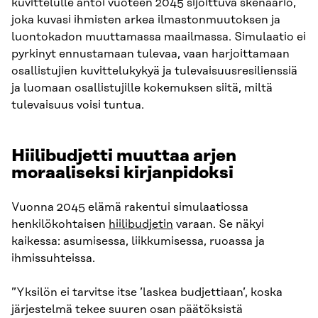
kuvittelulle antoi vuoteen 2045 sijoittuva skenaario,
joka kuvasi ihmisten arkea ilmastonmuutoksen ja
luontokadon muuttamassa maailmassa. Simulaatio ei
pyrkinyt ennustamaan tulevaa, vaan harjoittamaan
osallistujien kuvittelukykyä ja tulevaisuusresilienssiä
ja luomaan osallistujille kokemuksen siitä, miltä
tulevaisuus voisi tuntua.
Hiilibudjetti muuttaa arjen
moraaliseksi kirjanpidoksi
Vuonna 2045 elämä rakentui simulaatiossa
henkilökohtaisen
hiilibudjetin
varaan. Se näkyi
kaikessa: asumisessa, liikkumisessa, ruoassa ja
ihmissuhteissa.
”Yksilön ei tarvitse itse ’laskea budjettiaan’, koska
järjestelmä tekee suuren osan päätöksistä