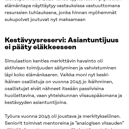
elämäntapa näyttäytyy vastauksissa vastuuttomana
resurssien tuhlauksena, jonka hinnan myöhemmät
sukupolvet joutuvat nyt maksamaan
Kestävyysreservi: Asiantuntijuus
ei pääty eläkkeeseen
Simulaation kenties merkittävin havainto oli
aktiivisen toimijuuden säilyminen ja vahvistuminen
läpi koko elämänkaaren. Vaikka moni nyt keski-
ikäinen osallistuja on vuonna 2045 jo ikäihminen,
osallistujat eivät nähneet itseään passiivisina
huollettavina, vaan yhteiskunnan viisauspääomana ja
kestävyyden asiantuntijoina.
Työura vuonna 2045 oli joustava ja merkityksellinen.
Seniorit toimivat mentoreina ja ”analogisen viisauden”