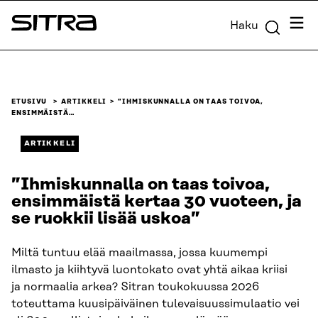
Siirry
Valik
Haku
suoraan
Sitra
sisältöön
↓
ETUSIVU
ARTIKKELI
”IHMISKUNNALLA ON TAAS TOIVOA,
ENSIMMÄISTÄ…
ARTIKKELI
”Ihmiskunnalla on taas toivoa,
ensimmäistä kertaa 30 vuoteen, ja
se ruokkii lisää uskoa”
Miltä tuntuu elää maailmassa, jossa kuumempi
ilmasto ja kiihtyvä luontokato ovat yhtä aikaa kriisi
ja normaalia arkea? Sitran toukokuussa 2026
toteuttama kuusipäiväinen tulevaisuussimulaatio vei