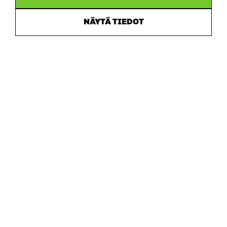
PUHELIN
NÄYTÄ TIEDOT
+358 294 618 991
SÄHKÖPOSTI
etunimi.sukunimi@sitra.fi
sitra@sitra.fi
SITRA SOSIAALISESSA MEDIASSA
LinkedIn
Instagram
YouTube
Sitra 2025
Tietosuoja