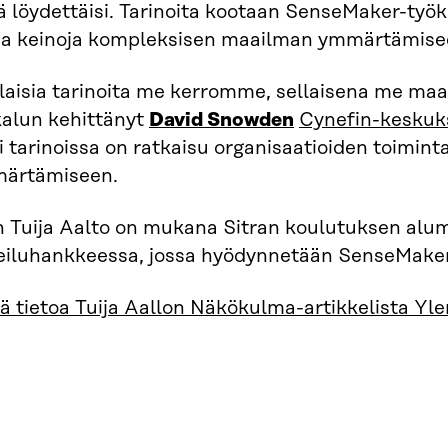
 löydettäisi. Tarinoita kootaan SenseMaker-työka
ia keinoja kompleksisen maailman ymmärtämise
llaisia tarinoita me kerromme, sellaisena me m
kalun kehittänyt
David Snowden
Cynefin-keskuk
i tarinoissa on ratkaisu organisaatioiden toimin
ärtämiseen.
n Tuija Aalto on mukana Sitran koulutuksen alum
eiluhankkeessa, jossa hyödynnetään SenseMaker
ä tietoa Tuija Aallon Näkökulma-artikkelista Yle