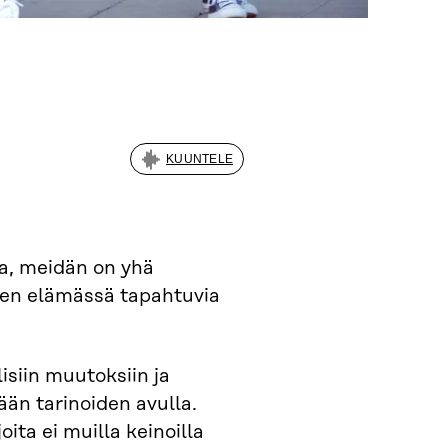
KUUNTELE
ia, meidän on yhä
en elämässä tapahtuvia
isiin muutoksiin ja
än tarinoiden avulla.
oita ei muilla keinoilla