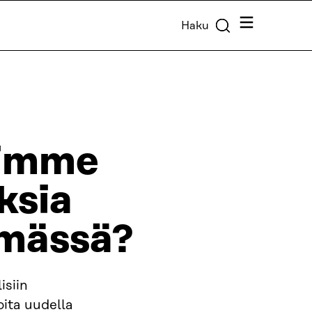
Valikko
Haku
simme
ksia
ämässä?
isiin
ita uudella