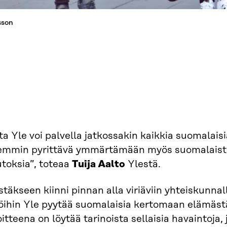
sson
ta Yle voi palvella jatkossakin kaikkia suomalais
emmin pyrittävä ymmärtämään myös suomalaist
toksia”, toteaa
Tuija Aalto
Ylestä.
täkseen kiinni pinnan alla viriäviin yhteiskunnall
öihin Yle pyytää suomalaisia kertomaan elämästä
itteena on löytää tarinoista sellaisia havaintoja, j