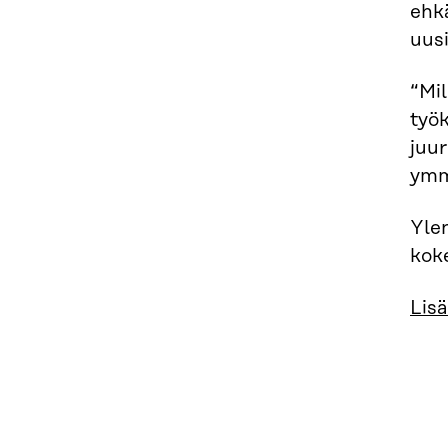
ehkä
uus
“Mi
työ
juur
ymm
Yle
kok
Lisä