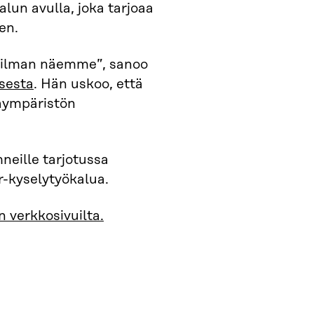
lun avulla, joka tarjoaa
en.
aailman näemme”, sanoo
sesta
. Hän uskoo, että
taympäristön
neille tarjotussa
-kyselytyökalua.
n verkkosivuilta.