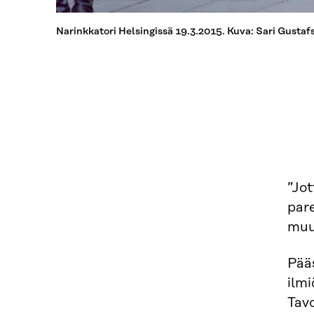
Narinkkatori Helsingissä 19.3.2015. Kuva: Sari Gustaf
”Jot
par
muu
Pääs
ilmi
Tavo