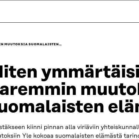
IN MUUTOKSIA SUOMALAISTEN…
iten ymmärtäi
aremmin muuto
uomalaisten el
täkseen kiinni pinnan alla viriäviin yhteiskunnall
toksiin Yle kokoaa suomalaisten elämästä tarino