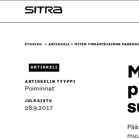
Siirry
Sitra
suoraan
sisältöön
↓
ETUSIVU
ARTIKKELI
MITEN YMMÄRTÄISIMME PAREMM
M
ARTIKKELI
ARTIKKELIN TYYPPI
p
Poiminnat
s
JULKAISTU
28.9.2017
Pääs
muu