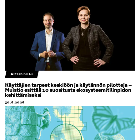
ARTIKKELI
Käyttäjien tarpeet keskiöön ja käytännön pilotteja –
Muistio esittää 10 suositusta ekosysteemitilinpidon
kehittämiseksi
30.6.2026