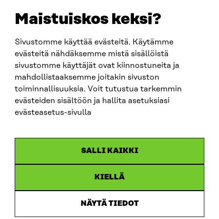
sitra@sitra.fi
Maistuiskos keksi?
Sivustomme käyttää evästeitä. Käytämme
SITRA SOSIAALISESSA MEDIASSA
evästeitä nähdäksemme mistä sisällöistä
sivustomme käyttäjät ovat kiinnostuneita ja
LinkedIn
mahdollistaaksemme joitakin sivuston
Instagram
toiminnallisuuksia. Voit tutustua tarkemmin
YouTube
evästeiden sisältöön ja hallita asetuksiasi
evästeasetus-sivulla
Sitra 2025
SALLI KAIKKI
Tietosuoja
KIELLÄ
Evästeasetukset
Ilmoituskanava
NÄYTÄ TIEDOT
Saavutettavuusseloste