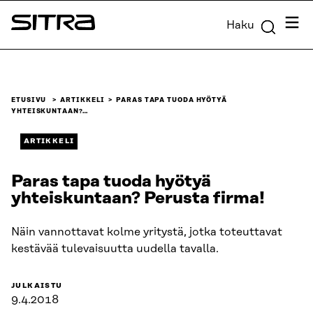
Siirry
Valik
Haku
suoraan
Sitra
sisältöön
↓
ETUSIVU
ARTIKKELI
PARAS TAPA TUODA HYÖTYÄ
YHTEISKUNTAAN?…
ARTIKKELI
Paras tapa tuoda hyötyä
yhteiskuntaan? Perusta firma!
Näin vannottavat kolme yritystä, jotka toteuttavat
kestävää tulevaisuutta uudella tavalla.
JULKAISTU
9.4.2018