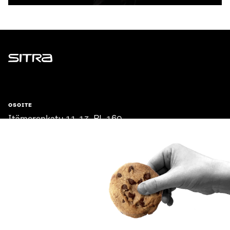
Sitra
OSOITE
Itämerenkatu 11-13, PL 160,
00181 Helsinki
Saapumisohjeet
Y-TUNNUS
0202132-3
PUHELIN
+358 294 618 991
SÄHKÖPOSTI
etunimi.sukunimi@sitra.fi