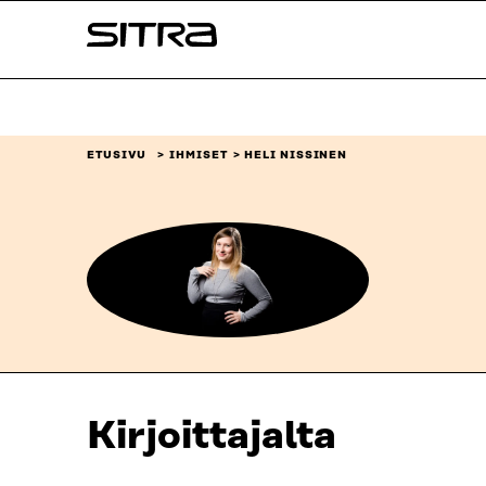
Siirry
Sitra
suoraan
sisältöön
↓
ETUSIVU
IHMISET
HELI NISSINEN
Kirjoittajalta