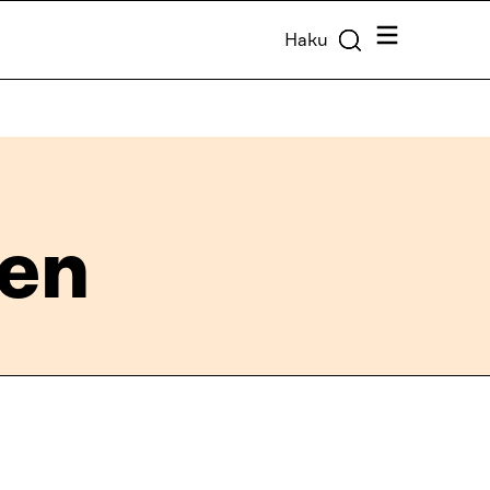
Valikko
Haku
nen