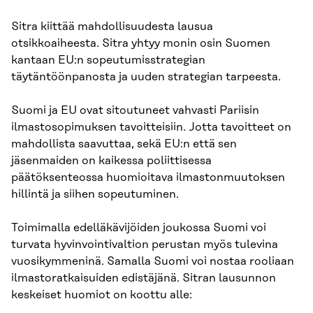
Sitra kiittää mahdollisuudesta lausua
otsikkoaiheesta. Sitra yhtyy monin osin Suomen
kantaan EU:n sopeutumisstrategian
täytäntöönpanosta ja uuden strategian tarpeesta.
Suomi ja EU ovat sitoutuneet vahvasti Pariisin
ilmastosopimuksen tavoitteisiin. Jotta tavoitteet on
mahdollista saavuttaa, sekä EU:n että sen
jäsenmaiden on kaikessa poliittisessa
päätöksenteossa huomioitava ilmastonmuutoksen
hillintä ja siihen sopeutuminen.
Toimimalla edelläkävijöiden joukossa Suomi voi
turvata hyvinvointivaltion perustan myös tulevina
vuosikymmeninä. Samalla Suomi voi nostaa rooliaan
ilmastoratkaisuiden edistäjänä. Sitran lausunnon
keskeiset huomiot on koottu alle: