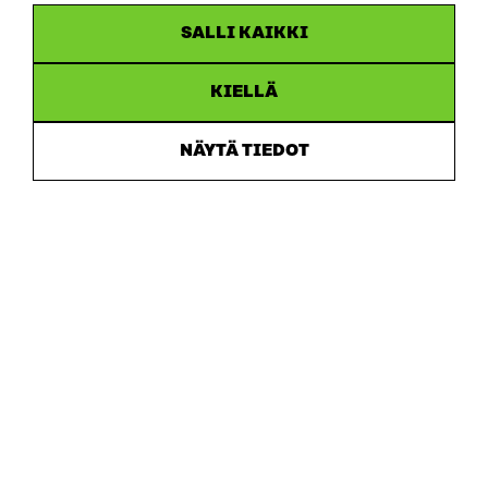
SALLI KAIKKI
KIELLÄ
Sitra
NÄYTÄ TIEDOT
OSOITE
Itämerenkatu 11-13, PL 160,
00181 Helsinki
Saapumisohjeet
Y-TUNNUS
0202132-3
PUHELIN
+358 294 618 991
SÄHKÖPOSTI
etunimi.sukunimi@sitra.fi
sitra@sitra.fi