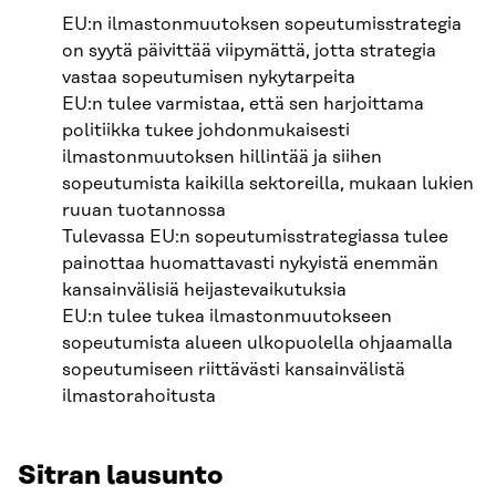
EU:n ilmastonmuutoksen sopeutumisstrategia
on syytä päivittää viipymättä, jotta strategia
vastaa sopeutumisen nykytarpeita
EU:n tulee varmistaa, että sen harjoittama
politiikka tukee johdonmukaisesti
ilmastonmuutoksen hillintää ja siihen
sopeutumista kaikilla sektoreilla, mukaan lukien
ruuan tuotannossa
Tulevassa EU:n sopeutumisstrategiassa tulee
painottaa huomattavasti nykyistä enemmän
kansainvälisiä heijastevaikutuksia
EU:n tulee tukea ilmastonmuutokseen
sopeutumista alueen ulkopuolella ohjaamalla
sopeutumiseen riittävästi kansainvälistä
ilmastorahoitusta
Sitran lausunto