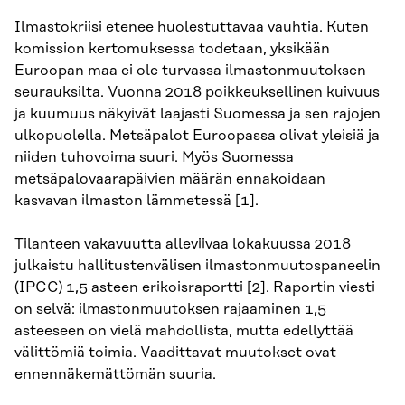
Ilmastokriisi etenee huolestuttavaa vauhtia. Kuten
komission kertomuksessa todetaan, yksikään
Euroopan maa ei ole turvassa ilmastonmuutoksen
seurauksilta. Vuonna 2018 poikkeuksellinen kuivuus
ja kuumuus näkyivät laajasti Suomessa ja sen rajojen
ulkopuolella. Metsäpalot Euroopassa olivat yleisiä ja
niiden tuhovoima suuri. Myös Suomessa
metsäpalovaarapäivien määrän ennakoidaan
kasvavan ilmaston lämmetessä [1].
Tilanteen vakavuutta alleviivaa lokakuussa 2018
julkaistu hallitustenvälisen ilmastonmuutospaneelin
(IPCC) 1,5 asteen erikoisraportti [2]. Raportin viesti
on selvä: ilmastonmuutoksen rajaaminen 1,5
asteeseen on vielä mahdollista, mutta edellyttää
välittömiä toimia. Vaadittavat muutokset ovat
ennennäkemättömän suuria.