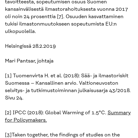
tavoitteesta, sopeutumisen osuus Suomen
kansainvälisestä ilmastorahoituksesta vuonna 2017
oli noin 24 prosenttia [7]. Osuuden kasvattaminen
tukisi ilmastonmuutokseen sopeutumista EU:n
ulkopuolella.
Helsingissä 28.2.2019
Mari Pantsar, johtaja
[1] Tuomenvirta H. et al. (2018): Sää- ja ilmastoriskit
Suomessa – Kansallinen arvio. Valtioneuvoston
selvitys- ja tutkimustoiminnan julkaisusarja 43/2018.
Sivu 24.
[2] IPCC (2018): Global Warming of 1.5°C.
Summary
for Policymakers.
[3]Taken together, the findings of studies on the