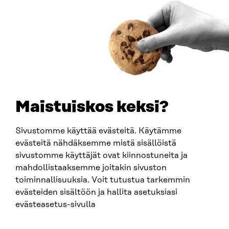
ARTIKKELI
China shock 2.0 – Eurooppa havahtuu liian hitaasti
Kiinan järjestelmävaltaan
25.6.2026
Maistuiskos keksi?
Sivustomme käyttää evästeitä. Käytämme
evästeitä nähdäksemme mistä sisällöistä
sivustomme käyttäjät ovat kiinnostuneita ja
mahdollistaaksemme joitakin sivuston
toiminnallisuuksia. Voit tutustua tarkemmin
evästeiden sisältöön ja hallita asetuksiasi
evästeasetus-sivulla