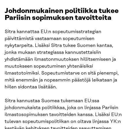
Johdonmukainen politiikka tukee
Pariisin sopimuksen tavoitteita
Sitra kannattaa EU:n sopeutumisstrategian
päivittämistä vastaamaan sopeutumisen
nykytarpeita. Lisäksi Sitra tukee Suomen kantaa,
jonka mukaan strategiassa kannustettaisiin
yhdistämään ilmastonmuutoksen hillitsemiseen ja
muutokseen sopeutuminen yhtenäisiksi
ilmastotoimiksi. Sopeutumistarve on sitä pienempi,
mitä enemmän ja nopeammin päästöjä leikataan ja
hiilen sidontaa lisätään.
Sitra kannustaa Suomea tukemaan EU:ssa
johdonmukaista politiikkaa, joka on linjassa Pariisin
ilmastosopimuksen tavoitteiden kanssa. Lisäksi EU:n
tulevan sopeutumispolitiikan on oltava linjassa YK:n
kestävän kehityksen tavoitteiden saavuttamisen,