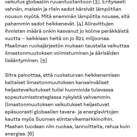
vaikutus globaaliin ruuantuotantoon [3]. Erityisesti
vehnän, maissin ja riisin sadot kärsivät lämpötilan
nousun myötä. Mitä enemmän lämpötila nousee, sitä
pahemmin sadot heikkenevät. [4] Aliravittujen
ihmisten määrä onkin kasvanut jo kolme peräkkäistä
vuotta – kaikkiaan heitä on jo 821 miljoonaa.
Maailman ruokajärjestön mukaan taustalla vaikuttaa
ilmastonmuutoksen voimistuminen ja äärisäiden
lisääntyminen. [5]
Sitra painottaa, että ruokaturvan heikkenemisen
kaltaiset ilmastonmuutoksen kansainväliset
heijastevaikutukset tulisi huomioida tulevassa
sopeutumisstrategiassa nykyistä vahvemmin.
Ilmastonmuutoksen vaikutukset heijastuvat
epäsuorasti globaalien tavara- ja energiavirtojen
kautta myös Suomen elintarvikemarkkinoihin.
Maahan tuodaan niin ruokaa, lannoitteita, rehua kuin
energiaa. [6]