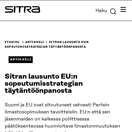
Siirry
Valik
Haku
suoraan
Sitra
sisältöön
↓
ETUSIVU
ARTIKKELI
SITRAN LAUSUNTO EU:N
SOPEUTUMISSTRATEGIAN TÄYTÄNTÖÖNPANOSTA
ARTIKKELI
Sitran lausunto EU:n
sopeutumisstrategian
täytäntöönpanosta
Suomi ja EU ovat sitoutuneet vahvasti Pariisin
ilmastosopimuksen tavoitteisiin. EU:n että sen
jäsenmaiden on kaikessa poliittisessa
päätöksenteossa huomioitava ilmastonmuutoksen