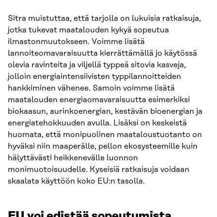
Sitra muistuttaa, että tarjolla on lukuisia ratkaisuja,
jotka tukevat maatalouden kykyä sopeutua
ilmastonmuutokseen. Voimme lisätä
lannoiteomavaraisuutta kierrättämällä jo käytössä
olevia ravinteita ja viljellä typpeä sitovia kasveja,
jolloin energiaintensiivisten typpilannoitteiden
hankkiminen vähenee. Samoin voimme lisätä
maatalouden energiaomavaraisuutta esimerkiksi
biokaasun, aurinkoenergian, kestävän bioenergian ja
energiatehokkuuden avulla. Lisäksi on keskeistä
huomata, että monipuolinen maataloustuotanto on
hyväksi niin maaperälle, pellon ekosysteemille kuin
hälyttävästi heikkenevälle luonnon
monimuotoisuudelle. Kyseisiä ratkaisuja voidaan
skaalata käyttöön koko EU:n tasolla.
EU voi edistää sopeutumista