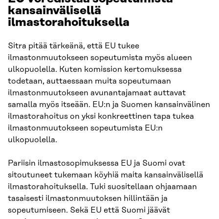
kansainvälisellä
ilmastorahoituksella
Sitra pitää tärkeänä, että EU tukee
ilmastonmuutokseen sopeutumista myös alueen
ulkopuolella. Kuten komission kertomuksessa
todetaan, auttaessaan muita sopeutumaan
ilmastonmuutokseen avunantajamaat auttavat
samalla myös itseään. EU:n ja Suomen kansainvälinen
ilmastorahoitus on yksi konkreettinen tapa tukea
ilmastonmuutokseen sopeutumista EU:n
ulkopuolella.
Pariisin ilmastosopimuksessa EU ja Suomi ovat
sitoutuneet tukemaan köyhiä maita kansainvälisellä
ilmastorahoituksella. Tuki suositellaan ohjaamaan
tasaisesti ilmastonmuutoksen hillintään ja
sopeutumiseen. Sekä EU että Suomi jäävät