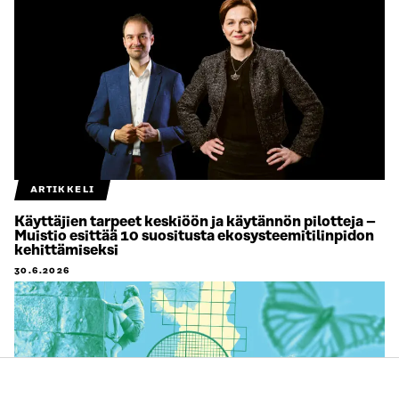
ARTIKKELI
Käyttäjien tarpeet keskiöön ja käytännön pilotteja –
Muistio esittää 10 suositusta ekosysteemitilinpidon
kehittämiseksi
30.6.2026