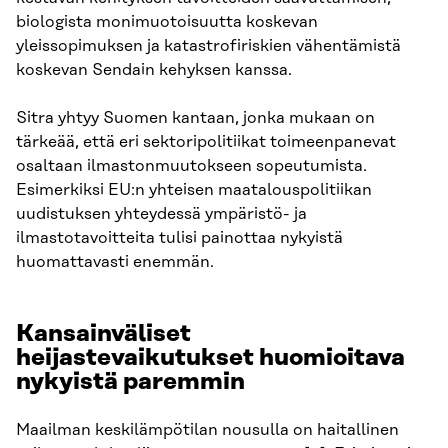
biologista monimuotoisuutta koskevan
yleissopimuksen ja katastrofiriskien vähentämistä
koskevan Sendain kehyksen kanssa.
Sitra yhtyy Suomen kantaan, jonka mukaan on
tärkeää, että eri sektoripolitiikat toimeenpanevat
osaltaan ilmastonmuutokseen sopeutumista.
Esimerkiksi EU:n yhteisen maatalouspolitiikan
uudistuksen yhteydessä ympäristö- ja
ilmastotavoitteita tulisi painottaa nykyistä
huomattavasti enemmän.
Kansainväliset
heijastevaikutukset huomioitava
nykyistä paremmin
Maailman keskilämpötilan nousulla on haitallinen