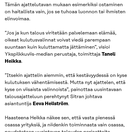
Tämän ajattelutavan mukaan esimerkiksi ostaminen
on haitallista vain, jos se tuhoaa luonnon tai ihmisten
elinvoimaa.
”Jos ja kun talous viritetään palvelemaan elämää,
oikeat kulutusvalinnat voivat viedä parempaan
suuntaan kuin kuluttamatta jättäminen”, visioi
Ykspilkkuviis-median perustaja, toimittaja
Taneli
Heikka
.
”Itsekin ajattelin aiemmin, että kestävyydessä on kyse
kulutuksen vähentämisestä. Mutta nyt ajattelen, että
kyse on viisaista valinnoista”, painottaa uusintavaan
talousajatteluun perehtynyt Sitran johtava
asiantuntija
Eeva Hellström
.
Haasteena Heikka näkee sen, että vasta pienessä
osassa yrityksiä, ja niidenkin toiminnasta vain osassa,