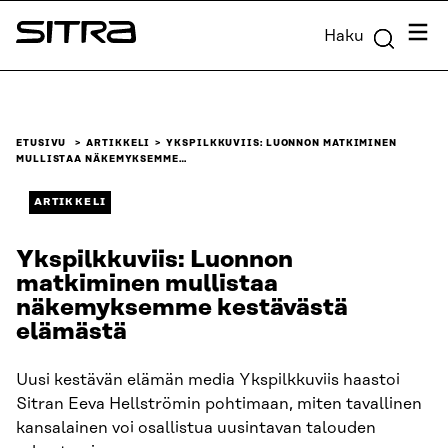
Siirry
Valik
Haku
suoraan
Sitra
sisältöön
↓
ETUSIVU
ARTIKKELI
YKSPILKKUVIIS: LUONNON MATKIMINEN
MULLISTAA NÄKEMYKSEMME…
ARTIKKELI
Ykspilkkuviis: Luonnon
matkiminen mullistaa
näkemyksemme kestävästä
elämästä
Uusi kestävän elämän media Ykspilkkuviis haastoi
Sitran Eeva Hellströmin pohtimaan, miten tavallinen
kansalainen voi osallistua uusintavan talouden