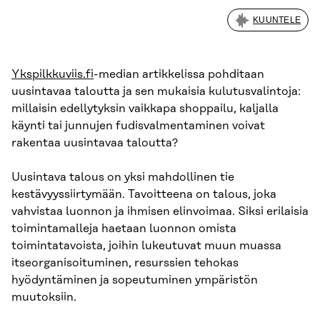
KUUNTELE
Ykspilkkuviis.fi
-median artikkelissa pohditaan
uusintavaa taloutta ja sen mukaisia kulutusvalintoja:
millaisin edellytyksin vaikkapa shoppailu, kaljalla
käynti tai junnujen fudisvalmentaminen voivat
rakentaa uusintavaa taloutta?
Uusintava talous on yksi mahdollinen tie
kestävyyssiirtymään. Tavoitteena on talous, joka
vahvistaa luonnon ja ihmisen elinvoimaa. Siksi erilaisia
toimintamalleja haetaan luonnon omista
toimintatavoista, joihin lukeutuvat muun muassa
itseorganisoituminen, resurssien tehokas
hyödyntäminen ja sopeutuminen ympäristön
muutoksiin.