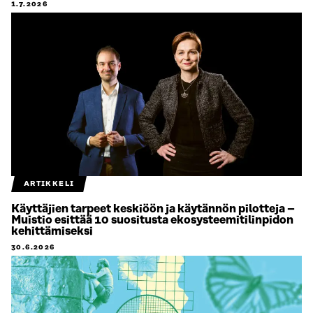
1.7.2026
ARTIKKELI
Käyttäjien tarpeet keskiöön ja käytännön pilotteja –
Muistio esittää 10 suositusta ekosysteemitilinpidon
kehittämiseksi
30.6.2026