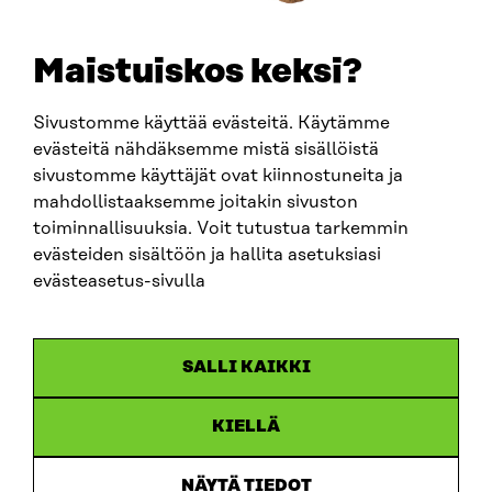
etunimi.sukunimi@sitra.fi
sitra@sitra.fi
Maistuiskos keksi?
Sivustomme käyttää evästeitä. Käytämme
SITRA SOSIAALISESSA MEDIASSA
evästeitä nähdäksemme mistä sisällöistä
sivustomme käyttäjät ovat kiinnostuneita ja
LinkedIn
mahdollistaaksemme joitakin sivuston
Instagram
toiminnallisuuksia. Voit tutustua tarkemmin
YouTube
evästeiden sisältöön ja hallita asetuksiasi
evästeasetus-sivulla
Sitra 2025
SALLI KAIKKI
Tietosuoja
KIELLÄ
Evästeasetukset
Ilmoituskanava
NÄYTÄ TIEDOT