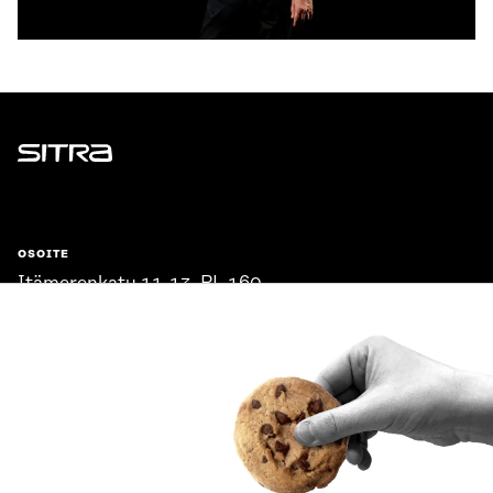
Sitra
OSOITE
Itämerenkatu 11-13, PL 160,
00181 Helsinki
Saapumisohjeet
Y-TUNNUS
0202132-3
PUHELIN
+358 294 618 991
SÄHKÖPOSTI